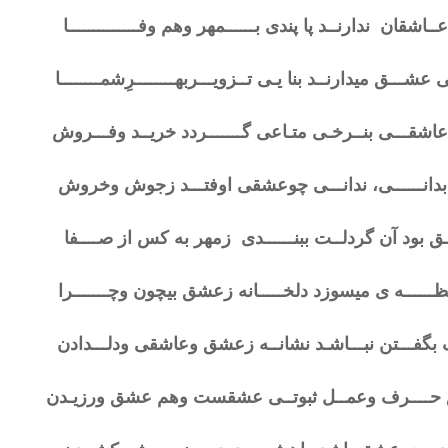
ـاشقان ندارنــد پا پندی بــــــمهر وهم وفــــــــــــــا
ی عشـــق میدارنــد بنا یـی تــزویـــربهــــــــرِشمــــــــا
اشقـــی بنــرخـی متـاعی گـــــــردد خریــد وفـــروش
و بدانــــــی، ندانـــی چوعشقی اوفتـــد زجوش وخروش
 بود آن گردلــت ببنــــــدی زمهر به کس از صــــفا
ـــــه ی میسوزد دلخـــــانه زعشق بیچون وچـــــــرا
گفـــتن نبـــاشـد نشانــه زعشق وعاشقی ودلـــدادن
ِ حــــرف وعمــل ثبوتــی عشقست وهم عشق ورزیـدن