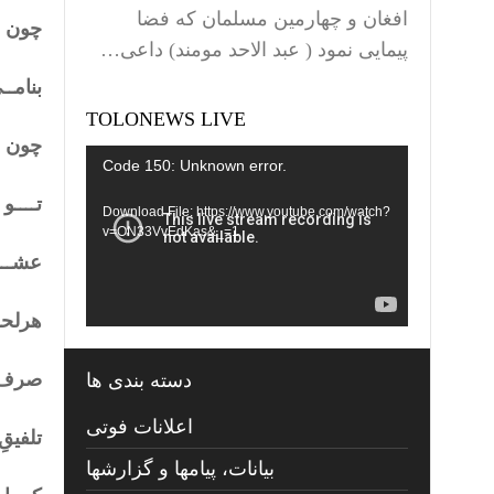
افغان و چهارمین مسلمان که فضا
چون عـ
پیمایی نمود ( عبد الاحد مومند) داعی…
بنامــ
TOLONEWS LIVE
چون ع
Video
Code 150: Unknown error.
Player
تــــ
Download File: https://www.youtube.com/watch?
v=ON33VvEdKas&_=1
عشـــق
هرلحظـ
صرف ب
دسته بندی ها
اعلانات فوتی
تلفیق
بیانات، پیامها و گزارشها