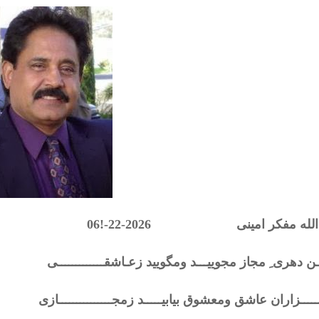
الله مفکر امینی 2026-22-!06
ـن دهری ِ مجاز مجوییـــد ومگویید زعـاشقـــــــــــــی
ــــزاران عاشق ومعشوق بیابیـــــد زمجـــــــــــــــازی