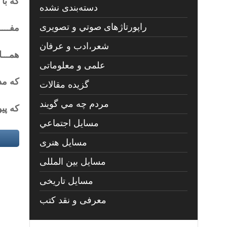
که با
دسته‌بندی نشده
راپورتاژهای صوتي و تصويری
مفـــ
شعر،ادب و عرفان
همـــا
علمی و معلوماتی
که مذ
گزیده مقالات
مردم چه مي گويند
که پی
مسايل اجتماعي
مسايل هنری
مسایل بین المللی
مسایل تاریخی
معرفی و نقد کتب