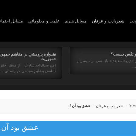
یخی
شعر،ادب و عرفان
مسايل هنری
علمی و معلوماتی
مسايل اجتما
و نَفْس چیست؟
نقدواره پژوهشیِ بر مفاهیم جمهور
جمهوریت
 الدین « سعیدی» بادِ نفس مر سینه را ز
1میرعبدالواحد سادات از منظر حقو
ه…
اساسی و علوم سیاسی در راستای : 
Mas
شعر،ادب و عرفان
عشق بود آن !
عشق بود آن !