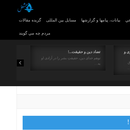
عي
بیانات، پیامها و گزارشها
مسایل بین المللی
گزیده مقالات
مردم چه مي گويند
ی و
تضاد دین و حقیقت...!
توهم خدای دین، حقیقتِ بشر را در آزادی او
ق
به…
…