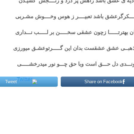
 دیه ی عشق باشد راهش پر درد و رنــــجش کشیـدن
ــــکرگرعشق باشد تعبیــــر ز هوس وخــــوش مشـربی
ن بهترتــــــا زچون عشقی سخـــــن بر لـــــب نـــداری
هبــی عشق عشقست بدان این گـــــرتوعشـق میورزی
ونـــدی دل حـــق است وبا حق چـــو نور میدرخشـــــی
Tweet
Share on Facebook