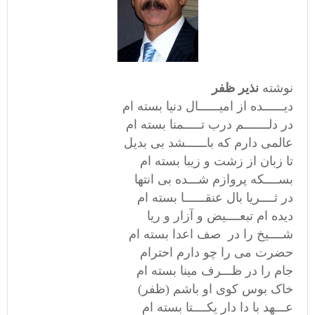
نوشته
نذیر ظفر
دیــــــده از امیــــــال دنیا بسته ام
در دلـــــــم درب تـــــمنا بسته ام
عالمی دارم که باــــــشد بی بدیل
تا زبان از زشت و زیبا بسته ام
بســــکه پروازم شـــده بی انتها
در ثــــریا بال عنقــــــا بسته ام
دیده ام تبعــــیض و آزار و ریا
شــــیخ را در صف اعدا بسته ام
حضرت می را چو دارم احترام
جام را در ظـــرف مینا بسته ام
خاک بوس کوی او باشم (ظفر)
عـــهد با دا دار یکــــتا بسته ام