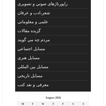
راپورتاژهای صوتي و تصويری
شعر،ادب و عرفان
علمی و معلوماتی
گزیده مقالات
مردم چه مي گويند
مسايل اجتماعي
مسايل هنری
مسایل بین المللی
مسایل تاریخی
معرفی و نقد کتب
August 2026
M
T
W
T
F
S
S