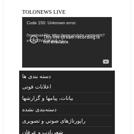
TOLONEWS LIVE
Video
Code 150: Unknown error.
Player
Download File: https://www.youtube.com/watch?
v=ON33VvEdKas&_=1
دسته بندی ها
اعلانات فوتی
بیانات، پیامها و گزارشها
دسته‌بندی نشده
راپورتاژهای صوتي و تصويری
شعر،ادب و عرفان