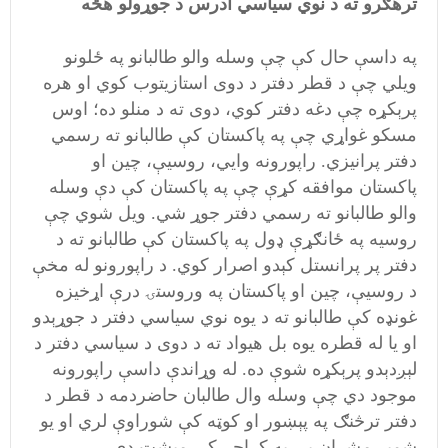
ترهګرو ته د نوي سياسي ادرس د جوړولو هڅه
په داسې حال کې چې وسله والو طالبانو په ځلونو
ویلي چې د قطر دفتر د دوی استازیتوب کوي او هره
پرېکړه چې دغه دفتر کوي، دوی ته د منلو ده؛ اوس
مسکو غواړي چې په پاکستان کې طالبانو ته رسمي
دفتر پرانيزي. راپورونه وايي، روسیې، چین او
پاکستان موافقه کړې چې په پاکستان کې دې وسله
والو طالبانو ته رسمي دفتر جوړ شي. ویل شوي چې
روسیه په ځانګړې ډول په پاکستان کې طالبانو ته د
دفتر پر پرانستل کېدو اصرار کوي. د راپورونو له مخې
د روسیې، چین او پاکستان په وروستۍ درې اړخیزه
غونډه کې طالبانو ته د یوه نوي سیاسي دفتر د جوړېدو
او یا له قطره یوه بل هیواد ته د دوی د سیاسي دفتر د
لېږدېدو پرېکړه شوې ده. له وړاندې داسې راپورونه
موجود دي چې وسله وال طالبان حاضردمه د قطر د
دفتر ترڅنګ په پېښور او کوټه کې شوراوې لري او یو
شمېر مشران یې په کراچۍ کې مېشت دي.