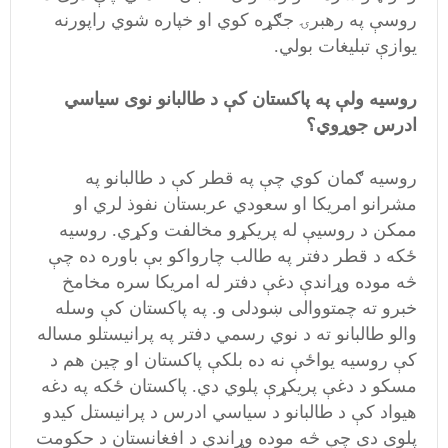
روسې په رهبرۍ جګړه کوي او خپاره شوي راپورنه
یوازې تبلیغات بولي.
روسيه ولې په پاکستان کې د طالبانو نوی سياسي
ادرس جوړوي؟
روسيه ګمان کوي چې په قطر کې د طالبانو په
مشرانو امریکا او سعودي عربستان نفوذ لري او
ممکن د روسيې له پريکړو مخالفت وکړي. روسيه
ځکه د قطر دفتر په طالب چارواکو بې باوره ده چې
څه موده وړاندې دغې دفتر له امریکا سره مخامخ
خبرو ته چمتووالی ښودلی و. په پاکستان کې وسله
والو طالبانو ته د نوي رسمي دفتر په پرانيستلو مساله
کې روسيه يواځې نه ده بلکې پاکستان او چین هم د
مسکو د دغې پريکړې پلوي دي. پاکستان ځکه په دغه
هيواد کې د طالبانو د سياسي ادرس د پرانيستل کيدو
پلوی دی چې څه موده وړاندې د افغانستان د حکومت