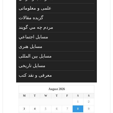
علمی و معلوماتی
گزیده مقالات
مردم چه مي گويند
مسايل اجتماعي
مسايل هنری
مسایل بین المللی
مسایل تاریخی
معرفی و نقد کتب
August 2026
M
T
W
T
F
S
S
1
2
3
4
5
6
7
8
9