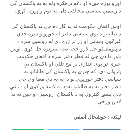
اوړو پوزه جوړه او دغه ترهګره ډله به په پاکستان کې
د رسمي سياسي مخالفې ډلې په نوم راپورته کړي.
اوس افغان حکومت ته په کار ده چې په پاکستان کې
د طالبانو د نوي سياسي دفتر له جوړولو سره جدي
غبرګون وښايي او ژر تر ژره دې له روسيې سره د
ډيپلوماټيکو حل لارو څخه دغه ستونزه حل کړي. اوس
باور دا دی چې له قطر دفتر سره د افغان حکومت
خبرې تر يوې اندازې پر مخ تللي او پاکستان يې
پارولی دی. که چيري په پاکستان کې طالبانو ته
سياسي دفتر جوړيږي نو دا به په دې معنا وي چې
قطر دفتر به په طالبانو نفوذ له لاسه ورکوي او د دغې
ډلې بشپړ کنټرول به د پاکستان، روسيې او چين ته په
لاس ورځي.
لیکنه :
خوشحال آصفي