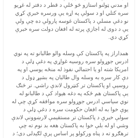
او مدني ټولنو استازو څو ځلې د قطر د دفتر له غړیو
سره کتلي او د سولې په اړه یې ورسره خبرې کړي
نو دغې مسلې د پاکستان غوسه پارولې ده چې ولې
يې د دوی له اجازې پرته له افغان دولت سره خبرې
کړي دي.
همداراز په پاکستان کې وسله والو طالبانو ته په نوي
ادرس جوړولو سره روسيه غواړي په دغې ډلې د
امريکا شته او يا احتمالي نفوذ له منځه يوسي او په
دې کار سره به وسله وال طالبان په بشپړ ډول د
روسيې او پاکستان تر کنټرول لاندې راشي. تر څنګ
يې پاکستان هم ځکه په دغه هيواد کې د طالبانو له
نوي سياسي ادرس جوړولو سره موافقه کړې چې له
يوې خوا به له افغان حکومت سره د دغې ډلې د
سولې خبرې د پاکستان تر مستقيمې لارښوونې لاندې
وشي او له بلې خوا به پاکستان هغه بد نوم ته چې
ترهګرو ته د پناه ورکولو پر اساس پرې لګيدلی دی؛ د