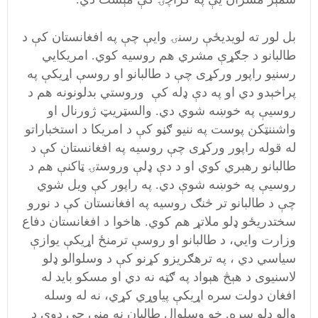
بل لور ته لويديځې رسنۍ وايې چې په افغانستان کې د
طالبانو د جګړې مشري هم روسیه کوي. امریکایي
رسنیو راپور ورکړی چې د طالبانو او روسې اړیکې په
پراخېدو دي او په دې ډله کې وروستي بدلونونه هم د
روسیې په خوښه شوي دي. والسټریټ ژورنال او
واشننټکن پوست په ننیو ګڼو کې د امریکا د استخباراتو
له قوله راپور ورکړی چې روسیه په افغانستان کې د
طالبانو رهبري کوي او د دې ډلې وروستۍ ټاکنې هم د
روسیې په خوښه شوې دي. په راپور کې ویل شوي
چې د طالبانو تر څنګ روسیه په افغانستان کې د نورو
سختدریځو ډلو ملاتړ هم کوي. هاخوا د افغانستان دفاع
وزارت وایي، د طالبانو او روسې ترمنځ اړیکې یوازې
سیاسي دي ، په ترهګریزو کړنو کې د وسلوالو ډلو
لاسنیوی د هېڅ هېواد په ګټه نه دي او مسکو باید له
افغان دولت سره اړیکې پیاوړي کړي، نه له وسله
والو ډلو سره. خو وسلوال طالبان نه مني چې دوی د