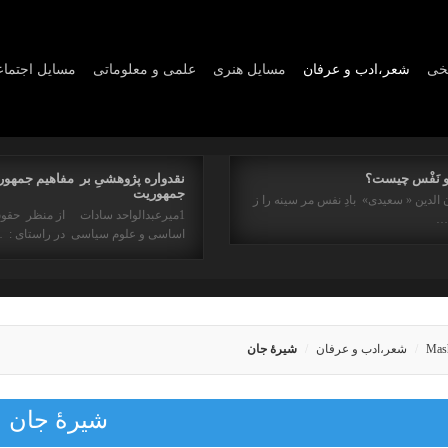
یخی
شعر،ادب و عرفان
مسايل هنری
علمی و معلوماتی
مسايل اجتما
و نَفْس چیست؟
نقدواره پژوهشیِ بر مفاهیم جمهور
جمهوریت
 الدین « سعیدی» بادِ نفس مر سینه را ز
1میرعبدالواحد سادات از منظر حقو
ه…
اساسی و علوم سیاسی در راستای : 
Mas
شعر،ادب و عرفان
شیرۀ جان
شیرۀ جان