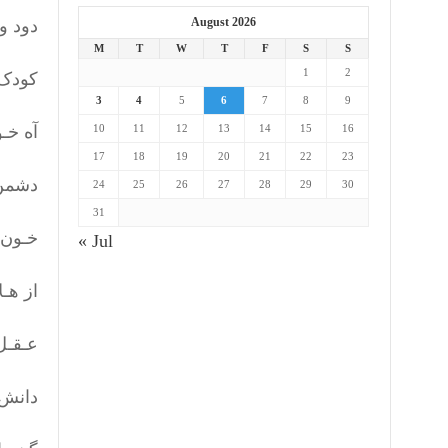
August 2026
دود و
M
T
W
T
F
S
S
1
2
کودک 
3
4
5
6
7
8
9
10
11
12
13
14
15
16
آه خـو
17
18
19
20
21
22
23
دشمن 
24
25
26
27
28
29
30
31
خـون 
« Jul
از هـ
عـقـل
دانش 