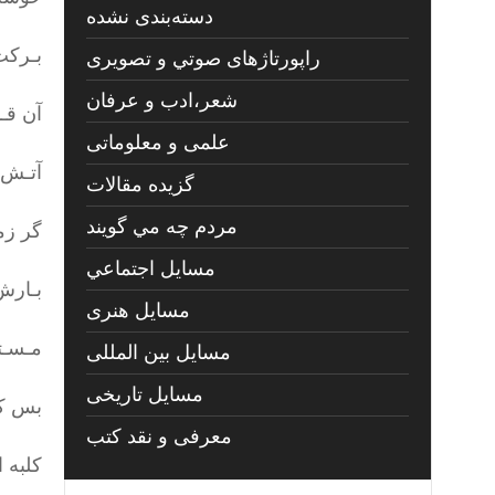
دسته‌بندی نشده
بـرکت
راپورتاژهای صوتي و تصويری
شعر،ادب و عرفان
آن قـ
علمی و معلوماتی
آتـش د
گزیده مقالات
مردم چه مي گويند
گر زم
مسايل اجتماعي
بـارش 
مسايل هنری
مـسـتی
مسایل بین المللی
مسایل تاریخی
بس که
معرفی و نقد کتب
کلبه 