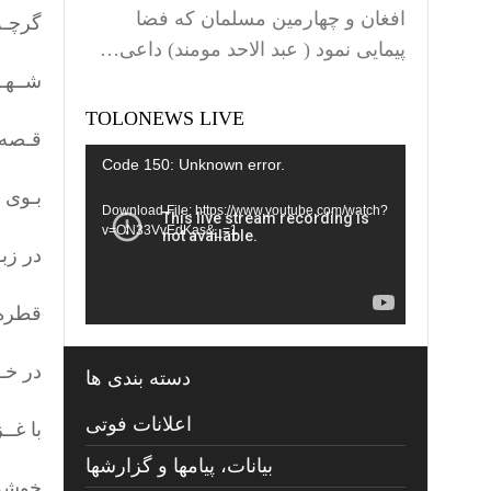
افغان و چهارمین مسلمان که فضا
گرچـه
پیمایی نمود ( عبد الاحد مومند) داعی…
شــهـ
TOLONEWS LIVE
قـصه 
Video
Code 150: Unknown error.
Player
بـوی ت
Download File: https://www.youtube.com/watch?
v=ON33VvEdKas&_=1
در زبـ
قطره 
در خـز
دسته بندی ها
اعلانات فوتی
با غـ
بیانات، پیامها و گزارشها
خوشه 