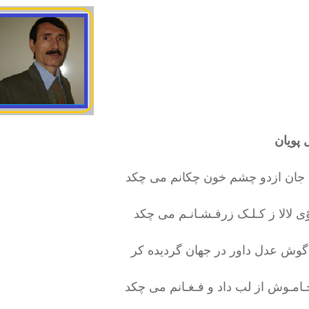
پویان
جان ازدو چشم خون چکانم می چکد
ؤی لالا ز کـلـک زرفـشـانـم می چکد
 گوش عدل داور در جهان گردیده کر
ـامـوش از لب داد و فـغـانم می چکد