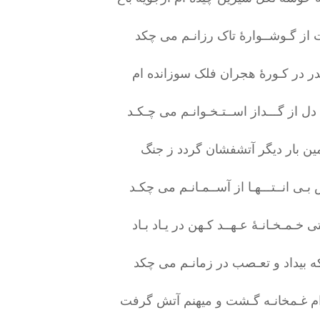
 از گـوشــوارۀ تاک رزانـم می چکد
در در کـورۀ هجران فلک سوزانده ام
ل از گـــداز اســتـخـوانـم می چـکـد
ین بار دیگر آتشفشان گردد ز جنگ
بـی انــتـــهـا از آســمـانـم می چکـد
 خـمـخـانـۀ عـهــد کـهن در یـاد بـاد
 بیداد و تعـصب در زمانـم می چکد
ام غـمخانـه گـشت و میهنم آتش گرفت