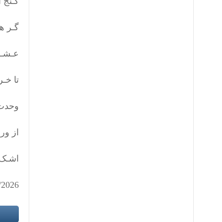
گـنج 
گـر هـ
عـشـق
تا خـ
وحدت 
از ورا
اشـک 
/2026