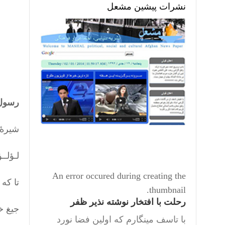
نشرات پیشین مشعل
رسول 
شیرۀ 
لـؤلــ
An error occured during creating the
تا که
thumbnail.
رحلت با افتخار نوشته نذیر ظفر
جیغ خ
با تاسف مینگارم که اولین فضا نورد