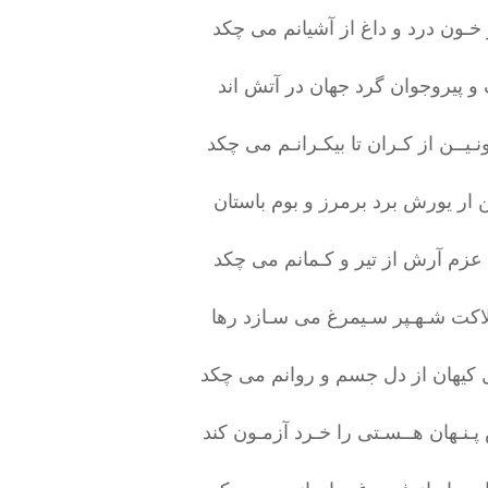
 خـون درد و داغ از آشیانم می چکد
و پیروجوان گرد جهان در آتش اند
نـیــن از کـران تا بیکـرانـم می چکد
ار یورش برد برمرز و بوم باستان
عزم آرش از تیر و کـمانم می چکد
لاکت شـهـپر سـیمرغ می سـازد رها
 کیهان از دل جسم و روانم می چکد
پـنـهان هــسـتی را خـرد آزمـون کند