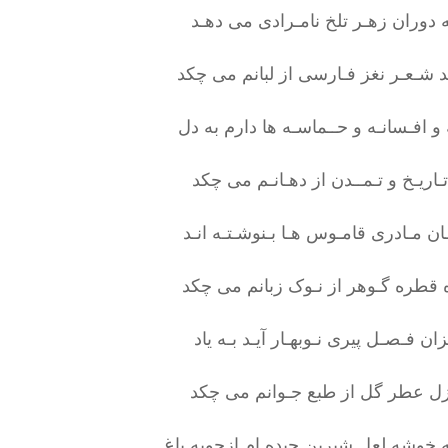
 دوران زهـر تلخ نامـرادی می دهـد
د شـعـر نغز فـارسی از لبانم می چکد
و افـسانـه و حــماسـه ها دارم به دل
ـاریـخ و تـمــدن از دهـانـم می چکد
ان مـادری قامـوس هـا بـنوشـتـه انـد
قطره گـوهر از نـوک زبانم می چکد
ان فـصـل پیری نـوبهـار آیـد بـه یاد
ـزل عطر گل از طبع جـوانم می چکد
خوشه لعل شیرین چیده ام ازجویه باغ