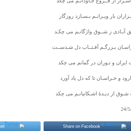
اسـرار از فــروغ جـاودانـم می چکد
زاران بار ویـرانـم بـسـازد روزگار
 آبـادی ز شــوق واژگانـم می چکـد
راسـان بـزرگـم آفـتــاب دل شـدســت
ایران و تـوران در گمانم می چکد
رود و خـراسـان تا که دل یاد آورد
شـوق از دیـدۀ اشـکانیانـم می چکد
24/5
et
Share on Facebook