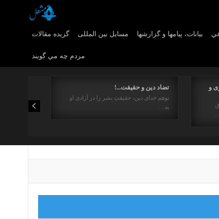
عي
بیانات، پیامها و گزارشها
مسایل بین المللی
گزیده مقالات
مردم چه مي گويند
ی و
تضاد دین و حقیقت...!
توهم خدای دین، حقیقتِ بشر را در آزادی او
ق
به…
…