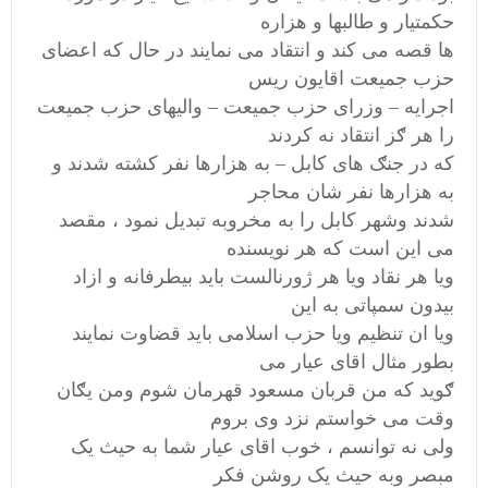
حکمتیار و طالبها و هزاره
ها قصه می کند و انتقاد می نمایند در حال که اعضای
حزب جمیعت اقایون ریس
اجرایه – وزرای حزب جمیعت – والیهای حزب جمیعت
را هر ګز انتقاد نه کردند
که در جنګ های کابل – به هزارها نفر کشته شدند و
به هزارها نفر شان محاجر
شدند وشهر کابل را به مخروبه تبدیل نمود ، مقصد
می این است که هر نویسنده
ویا هر نقاد ویا هر ژورنالست باید بیطرفانه و ازاد
بیدون سمپاتی به این
ویا ان تنظیم ویا حزب اسلامی باید قضاوت نمایند
بطور مثال اقای عیار می
ګوید که من قربان مسعود قهرمان شوم ومن یګان
وقت می خواستم نزد وی بروم
ولی نه توانسم ، خوب اقای عیار شما به حیث یک
مبصر وبه حیث یک روشن فکر