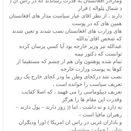
ومارادر افغانستان به قدرت رساندند که در راس ان (
د شمال ټلواله ) قرار
دارند ، از نظر اقای عیار سیاست مدار های افغانستان
همین های که در پوست
های وزارت های افغانستان نصب شدند و تعین شدند
که شخص اقای َبدالله
عبدالله نیز وزیر خارجه بود آیا کسې پرسان کرده
توانست که دکتور نیمه
تمام شده پوهنتون وان هم از چشم که مستقیما از
کوها به پوست وزارت خارجه
نصب شد درکجای وطن ما ودر کجای خارج یک روز
تعریف سیاست را خوانده است ،
تعریف دیپلوماسی را می فهمد ، که اصلا کفایت
وقدرت این مقام ها را هرګز
نه دارد و نه داشت ، اما (( زور دارند – پول دارند –
رهبران مافیا است –
و باداران غربی در راس ان امریکا ) اورا ودیګران
شان را حمایت وپشتیبانی