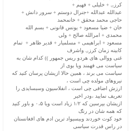
کرزۍ + خلیلی + فهیم +
عبدالله عبدالله +جنرال دوستم + سرور دانش +
حاجی محمد محقق + خانمحمد
خان + ضیا مسعود + یونس قانونی + بسم الله
محمدی + امرالله صالح + ولی
مسعود + ابراهیمی + مسلمیار + قدیر ظاهر + تمام
کابینه زمان کرزۍ واشرف
غنی ووالی های هردو ریس جمهور )) کدام شان به
سیاست می فهمند ویا بوی از
سیاست می برند ، همین حالا ازیشان پرسان کنید که
نیروهای مولده چی است ،
ارزش اضافی چی است ، انفلاسیون وسبسایدی را
تعریف نمایید ،ودر اخیر
ازیشان بپرسین که ۱/۲ زیاد است ویا ۰،۵ و باور کنید
که همه شان در رنګ
خود کوت خوردند وبیسیواد ترین ادم های افغانستان
در راس قدرت سیاسی