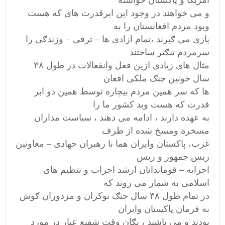
امریکا و پاکستان خواسته
و می خواهند در وجود این ابرقدرت های که هست
وبود مردم افغانستان را به
بازی می ګیرند ،تمام ازادی ها – ترقی – وزندګی را
سرمردم تنګتر ساختند
مثال های زیادی ازین فعل وانفعالات در طول ۳۸
سال خونین جنګ ملکی افغان
ها که سر همین مردم بیچاره توسط همین دو ابر
قدرت که هست وبد کشور ما را
به عهده دارند ، ادامه می دهند ، سیاست مداران
مسخره ومسخ شده از طرف
غرب، پاکستان وایران هما نا رهبران جهادی – معاونین
ریس جمهور و ریس
اجرایه – قوماندانان ارشد احزاب و تنظیم های
اسلامی به شمار می روند که
در تمام طول ۳۸ سال جنګ نوکران و مزدوران ګوش
به فرمان پاکستان وایران
بودند و می باشند ، یګان وقت شفیع عیار در مورد