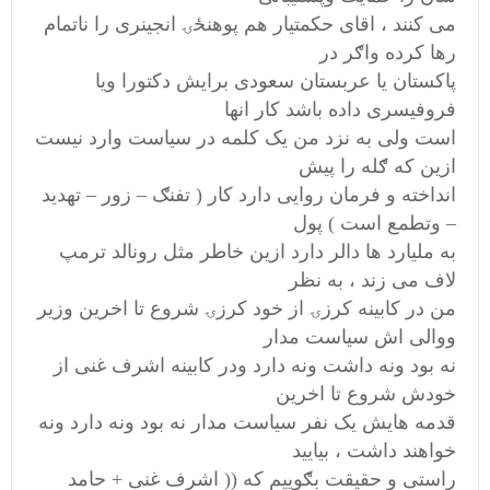
می کنند ، اقای حکمتیار هم پوهنځۍ انجینری را ناتمام
رها کرده واګر در
پاکستان یا عربستان سعودی برایش دکتورا ویا
فروفیسری داده باشد کار انها
است ولی به نزد من یک کلمه در سیاست وارد نیست
ازین که ګله را پیش
انداخته و فرمان روایی دارد کار ( تفنګ – زور – تهدید
– وتطمع است ) پول
به ملیارد ها دالر دارد ازین خاطر مثل رونالد ترمپ
لاف می زند ، به نظر
من در کابینه کرزۍ از خود کرزۍ شروع تا اخرین وزیر
ووالی اش سیاست مدار
نه بود ونه داشت ونه دارد ودر کابینه اشرف غنی از
خودش شروع تا اخرین
قدمه هایش یک نفر سیاست مدار نه بود ونه دارد ونه
خواهند داشت ، بیایید
راستی و حقیقت بګوییم که (( اشرف غنی + حامد