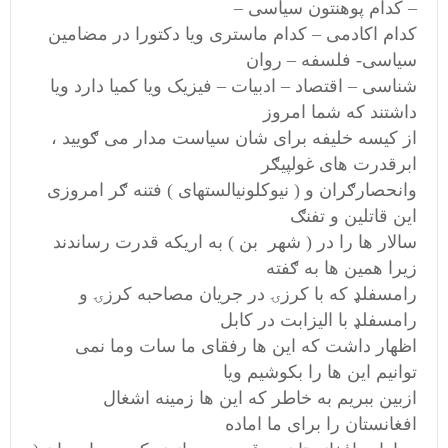
– کدام پوهنتون سیاسی –
کدام اکادمی – کدام ماستری ویا دکتورا در مضامین
سیاسی- فلسفه – روان
شناسی – اقتصاد – ادبیات – فیزیک ویا کمیا دارد ویا
داشتند که شما امروز
از کیسه خلیفه برای شان سیاست مدار می ګویید ،
ابرقدرت های غولپیګر
وانحصارګران و ( نیوکلونیالستهای ) فتنه ګر امروزی
این قاتلین و تفنګ
سالار ها را در ( شهر بن ) به اریکه قدرت رساندند
زیرا همین ها به ګفته
رامسفلډ که با کرزۍ در جریان مصاحبه کرزۍ و
رامسفلډ با الیزابت در کابل
اظهار داشت که این ها رفقای ما سات وما نمی
توانیم این ها را بکوشیم ویا
ازبین ببریم به خاطر که این ها زمینه اشغال
افغانستان را برای ما اماده