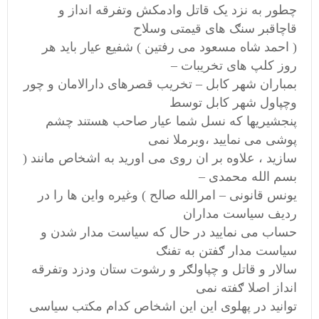
چطور به نزد یک قاتل وادمکش وتفرقه انداز و
قاچاقبر سنګ های قیمتی وسلاح
( احمد شاه مسعود می رفتین ) شفیع عیار باید هر
روز کلپ های تخریبات –
بمباران شهر کابل – تخریب قصرهای دارالامان و چور
وچپاول شهر کابل توسط
پنجشیریها که نسل شما عیار صاحب هستند چشم
پوشی می نمایید ،وبرملا نمی
سازید ، علاوه بر ان روی می اورید به اشخاص مانند (
بسم الله محمدی –
یونس قانونی – امرالله صالح ) وغیره واین ها را در
ردیف سیاست مداران
حساب می نمایید در حال که سیاست مدار شدن و
سیاست مدار ګفتن به تفنګ
سالار و قاتل و چپاولګر و رشوت ستان ودزد وتفرقه
انداز اصلا ګفته نمی
توانید در پهلوی این این اشخاص کدام مکتب سیاسی