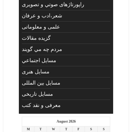
راپورتاژهای صوتي و تصويری
شعر،ادب و عرفان
علمی و معلوماتی
گزیده مقالات
مردم چه مي گويند
مسايل اجتماعي
مسايل هنری
مسایل بین المللی
مسایل تاریخی
معرفی و نقد کتب
August 2026
M
T
W
T
F
S
S