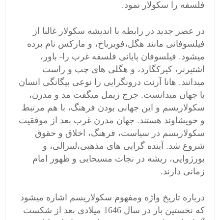
فلسفه را سکولار نمود.
در عصر جدید در رابطه با اندیشه سکولار غالبا از
فیلسوفانی مانند هگل،فویرباخ، و مارکس نام برده
میشود. فیلسوفان پایانی فلسفه غرب را- باور،
اشتیرنر، کیرکگارد، و هگلی های چپ و راست
میدانند. هانا آرنت درونگرایی را نوعی بیگانگی انسان
با جهان میدانست. جرج زیمل میگفت مد و مدرن،
سکولاریسم و این جهانی بودن فرهنگ، با هم مرتبط
و خویشاوند هستند. جهان مدرن غرب بعد از موفقیت
سکولاریسم در سیاست، فرهنگ، اخلاق و حقوق
شروع شد. آینده گرایی های مذهبی،لیبرالی، و
بورژوایی، ریشه در نجات مسیحایی و ظهور امام
زمانی دارند.
درباره تاریخ واژه ومفهوم سکولاریسم اشاره میشود
که نخستین بار در سال 1646 میلادی بعد از شکست