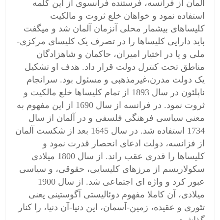
آلمان از فرانسه، فرستنده فرانسوی از این کلمه
استفاده نمود و خواهان خلع ثروت و مالکیت
کلیساهای بیشمار محلی آنزمان آلمان شد و میگفت
باید دارایی کلیساها را در تصرف یک کلیسای مرکزی-
ملی و یا در اختیار امیران، حاکمان و شاهزادگان
مناطق تحت کنترل دولت قرار داد. هدف او تشکیل
یک دولت مدرن،غیرمذهبی و مسئول بود. سرانجام
ناپلئون در سال 1893 از تمام کلیساها خلع مالکیت و
ثروت نمود. در فرانسه از سال 1690 از این مفهوم به
معنی سیاسی فرهنگی فلسفی و در آلمان از سال
1734 استفاده شد. در سال 1645 بعد از شکست آلمان
از فزانسه، دولت ادعای انحصار قدرت نمود و
کلیساها را قدری عقب راند. از سال 1800 میلادی
سکولاریسم از مرزهای کلیسایی، حقوقی، و سیاسی
عبور کرد و واژه ای اجتماعی شد. از سال 1900
میلادی، آن کاملا مفهوم دوئالیستی آگوستینی یعنی
تئوری و عقیده، زمین-آسمان، این دنیا-آن دنیا، را کنار