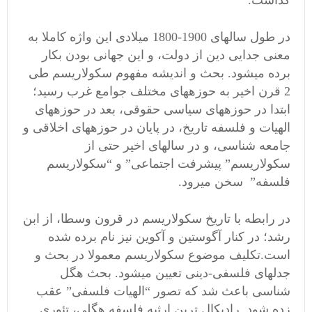
گذاشت.
در طول سالهای 1900-1800 میلادی این واژه کاملا به
معنی جدایی دین از دولت، و این جهانی بودن بکار
برده میشود. بحث و اندیشه مفهوم سکولاریسم طی
2 قرن اخیر به حوزههای مختلف جوامع غرب رسید؛
ابتدا در حوزههای سیاسی حقوقی، بعد در حوزههای
الهیات و فلسفه تاریخ، در پایان در حوزههای اخلاقی و
جامعه شناسی، و در سالهای اخیر حتی از
سکولاریسم” پیشرفت اجتماعی” و “سکولاریسم
فلسفه” سخن میرود.
در رابطه با تاریخ سکولاریسم در قرون وسطا، از ابن
رشد؛ در کنار آگوستین و آکوین نیز نام برده شده
است.تکلیف موضوع سکولاریسم معمولا در بحث و
جدلهای فلسفی-دینی تعیین میشود. بحث هگل
شناسی باعث شد که تصور “الهیات فلسفی” عقب
زده شود. رادیکال ترین ارثیه فلسفه هگلی، تئوری