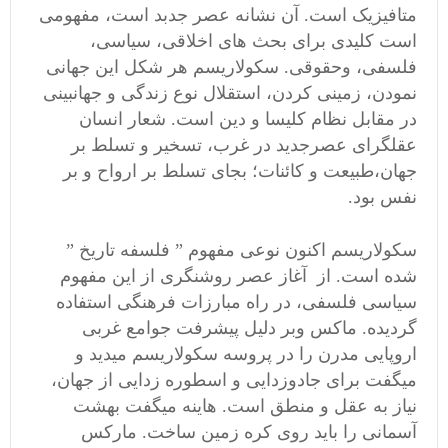
متافیزیک است. آن نشانه عصر جدبد است، مفهومی
است کلیدی برای بحث های اخلاقی، سیاسی،
فلسفی، وحقوقی. سکولاریسم هر شکل این جهانی
نمودن، زمینی کردن، استقلال نوع زندگی و جهانبینی
در مقابل نظام کلیسا و دین است. شعار انسان
عقلگرای عصرجدید در غرب، تسخیر و تسلط بر
جهان،طبیعت و کائنات؛ بجای تسلط بر ارواح و بر
نفس بود.
سکولاریسم اکنون نوعی مفهوم ” فلسفه تاریخ ”
شده است. از آغاز عصر روشنگری از این مفهوم
سیاسی فلسفی، در راه مبارزات فرهنگی استفاده
گردیده. ماکس وبر دلیل پیشرفت جوامع غربی
اروپایی مدرن را در پروسه سکولاریسم میدید و
میگفت برای جادوزدایی و اسطوره زدایی از جهان،
نیاز به عقل و منطق است. هاینه میگفت بهشت
آسمانی را باید روی کره زمین ساخت. مارکس