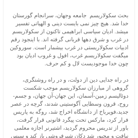
بحث سکولاریسم جامعه وجهان، سرانجام گورستان
خدا شد. هیچ چیز نمی بایست دینی و الهیاتی تفسیر
میشد. ادیان سیاسی ابراهیمی تاکنون از سکولاریسم
در غرب و شرق دهها قربانی گرفته اند. با اینجود رقم
ادبیات سکولاریستی در غرب بیشمار است. سوروکین
میگفت سکولاریسم غرب، افول و غروب ادیان بود
چون خدا موجودیست لال و کم حرف.
در راه جدایی دین از دولت، و در راه روشنگری،
گروهی از مبارزان سکولاریسم موجب شکست
دوئالیسم زمین-آسمان، این جهان-آن جهان، و جسم-
روح، قرون وسطایی آگوستینی شدند، گرچه در عصر
جدید،فویرباخ از دانشگاه اخراج شد، روگه به پاریس
فرار کرد، مارکس تحت پیگرد قانونی قرار گرفت،
باور از تدریس محروم گردید، اشتیرنر اجازه معلمی
نیافت و محبور شد دکان شیرفروشی باز کند و سپس