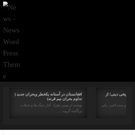
راتاریخی دینی؛ از
افغانستان در آستانه یکخطر وبحران جدید (
تداوم بحران نیم قرنه)
د در دو سده اخیر، یکی
نوشته از بصیر دهزاد آغاز جنگ ها و حملات
پراگنده گروه…