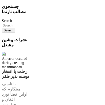
جستجوی
مطالب تارنما
Search
نشرات پیشین
مشعل
An error occured
during creating
the thumbnail.
رحلت با افتخار
نوشته نذیر ظفر
با تاسف
مینگارم که
اولین فضا نورد
افغان و
چهارمین