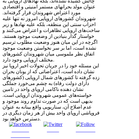
چالش کشیده نشده‌اند، بلکه نهادهای اروپایی به
عنوان مولد بحرانهای مستمر امنیتی و اقتصادی
مورد اعتراض شهروندان قرار گرفته‌اند.
شهروندان کشورهای اروپایی امروز نه تنها علیه
احزاب سنتی این منطقه، بلکه علیه نهادها و زیر
ساخت‌های اروپایی تظاهرات و اعتراض می‌کنند و
خواستار گذار بنیادین از وضعیت موجود هستند.
اگرچه در این میان هنوز وضعیت مطلوب ترسیم
نشده است، اما بر سر نخواستن وضعیت موجود
اتفاق نظر ملموسی میان شهروندان کشورهای
مختلف اروپایی وجود دارد.
این مسئله خود را در جریان تحولات اخیر اروپا نیز
نشان داده است، اعتراضاتی که از یونان بحران
زده گرفته تا کشورهای شمال اروپایی (کشورهای
دارای دولت رفاه) به چشم می‌خورد جملگی
نشان دهنده ناکامی اروپای واحد در تامین
خواسته‌های عمومی شهروندان اروپایی است.
بدیهی است که در صورت تداوم روند موجود و
عدم اصلاح آن، سناریویی واقع بینانه به عنوان
فروپاشی اروپای واحد بیش از هر زمان دیگری در
دسترس خواهد بود.
Share on
Tweet
Follow us
Facebook