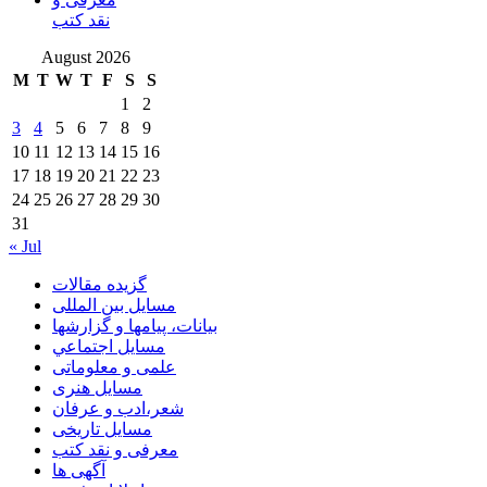
نقد کتب
August 2026
M
T
W
T
F
S
S
1
2
3
4
5
6
7
8
9
10
11
12
13
14
15
16
17
18
19
20
21
22
23
24
25
26
27
28
29
30
31
« Jul
گزیده مقالات
مسایل بین المللی
بیانات، پیامها و گزارشها
مسايل اجتماعي
علمی و معلوماتی
مسايل هنری
شعر،ادب و عرفان
مسایل تاریخی
معرفی و نقد کتب
آگهی ها