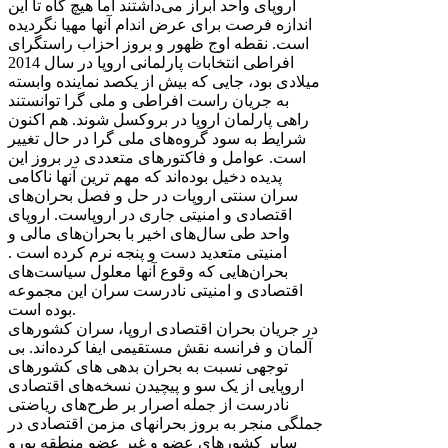
اروپای واحد ابراز می‌داشتند اما هیچ گاه تا این
اندازه فرصت برای عرض اندام آنها مهیا نگردیده
است. نقطه اوج ظهور و بروز احزاب راستگرای
افراطی انتخابات پارلمانی اروپا در سال 2014
میلادی بود، جایی که بیش از یکصد نماینده وابسته
به جریان راست افراطی و ملی گرا توانستند
راهی پارلمان اروپا در بروکسل شوند. هم اکنون
شرایط به سود گروه‌های ملی گرا در حال تغییر
است. عوامل و فاکتورهای متعددی در بروز این
پدیده دخیل بوده‌اند که مهم ترین آنها ناکامی
سران سنتی اروپات در حل و فصل بحران‌های
اقتصادی و امنیتی جاری در اروپاست. اروپای
واحد طی سال‌های اخیر با بحران‌های مالی و
امنیتی متعدید دست و پنجه نرم کرده است .
بحران‌هایی که وقوع آنها معلول سیاست‌های
اقتصادی و امنیتی نادرست سران این مجموعه
بوده است.
در جریان بحران اقتصادی اروپا، سران کشورهای
آلمان و فرانسه نقش مستقیمی ایفا کرده‌اند. بی
توجهی نسبت به بحران بدهی های کشورهای
اروپایی از یک سو و پیچیدن نسخه‌های اقتصادی
نادرست از جمله اصرار بر طرح‌های ریاضتی
جملگی منجر به بروز بحرانهای مزمن اقتصادی در
سایر کشورهای عضو و غیر عضو منطقه یورو