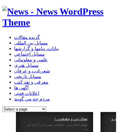
گزیده مقالات
مسایل بین المللی
بیانات، پیامها و گزارشها
مسايل اجتماعي
علمی و معلوماتی
مسايل هنری
شعر،ادب و عرفان
مسایل تاریخی
معرفی و نقد کتب
آگهی ها
اعلانات فوتی
مردم چه مي گويند
یم جمهوری و
تضاد دین و حقیقت...!
توهم خدای دین، حقیقتِ بشر را در آزادی او
منظر حقوق
به…