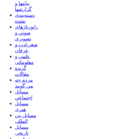
پیامها و
گزارشها
دسته‌بندی
نشده
راپورتاژهای
صوتي و
تصويری
شعر،ادب و
عرفان
علمی و
معلوماتی
گزیده
مقالات
مردم چه
مي گويند
مسايل
اجتماعي
مسايل
هنری
مسایل بین
المللی
مسایل
تاریخی
معرفی و