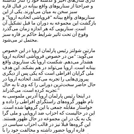
کاری سال‌های اخیر و گذشته خود را کنار گذاشته
و صراحتا از سناریوهای واقع بینانه در قبال قاره
سبز سخن به میان می‌آورند. یکی از این
سناریوهای واقع بینانه “فروپاشی اتحادیه اروپا” و
بازگشت این مجموعه به دوران ما قبل تشکیل آن
است. سناریویی که هر اندازه زمان می‌گذرد
وقوع آن تحت تاثیر شرایط حاکم بر قاره سبز
محتمل تر می‌شود.
مارتین شولتز رئیس پارلمان اروپا در این خصوص
می‌گوید: “من در خصوص فروپاشی اتحادیه اروپا
هشدار می‌دهم. شکست اروپا یک سناریوی واقع
بینانه است. اروپا می‌تواند در هم بشکند. این هدف
ملی گرایان افراطی است که یکی پس از دیگری
پیروزی‌هایی را تجربه می‌کنند. اتحادیه اروپا در
حال حاضر سخت‌ترین دورانی را که وی تا به حال
تجربه کرده است، می‌گذراند.”
در اینجا رئیس پارلمان اروپا آدرس ملموسی به
نام ظهور گروه‌های راستگرای افراطی را داده و
خواستار مقابله جمعی با این گروهها شده است.
این در حالیست که احزاب ضد اروپایی و ملی گرا
یک به یک در این مجموعه در حال ظهور هستند.
این گروه‌ها قبلا نیز در قالب احزاب سیاسی در
قاره اروپا حضور داشته و مخالفت خود را با