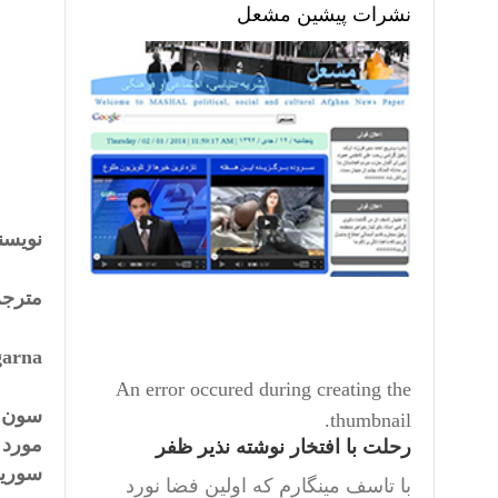
نشرات پیشین مشعل
نويسن
مترجم
garna
An error occured during creating the
thumbnail.
رحلت با افتخار نوشته نذیر ظفر
سوريه٬ صادق ا
با تاسف مینگارم که اولین فضا نورد