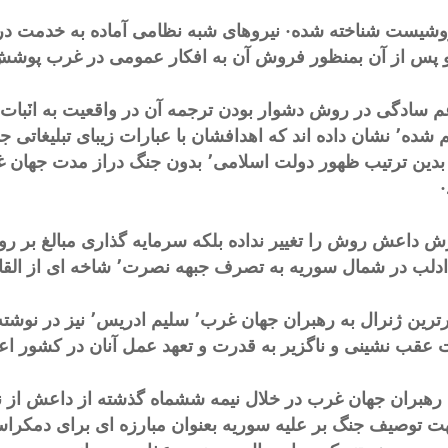
م سادگى در روش دشوار بودن ترجمه آن در واقعيت به اٽبات 
ترسيم شده٬ نشان داده اند که اهدافشان با عبارات زيباى تبل
د·
 داعش روش را تغيير نداده بلکه سرمايه گذارى مبالغ بر 
در شمال سوريه به تصرف جبهه نصرت٬ شاخه اى از القاعده در سوريه٬ درآمد·
وفادارترين ژنرال به ره
عقب نشينى و ناگزير به قدرت و تعهد عمل آنان در کشور اعت
هبران جهان غرب در خلال نيمه ششماه گذشته از داعش از نظر
ت توصيف جنگ بر عليه سوريه بعنوان مبارزه اى براى دمکراس