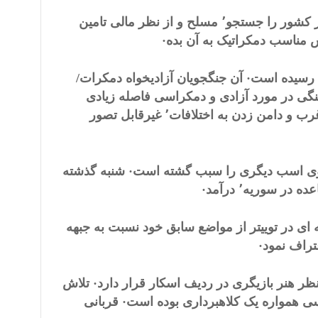
اين روشيست شناخته شده· نيروهاى شبه نظامى آماده به خدمت در کشور را جستجو٬ مسلح و از نظر مالى تامين
رسيده است· آن جنگجويان آزاديخواه دمکرات/
يغاتى جنگى در مورد آزادى و دمکراسى فاصله زيادى
دارد· بدين ترتيب ظهور دولت اسلامى٬ بدون جنگ دراز مدت جهان غرب و دامن زدن به اختلافات٬ غيرقابل تصور
روى اسب ديگرى را سبب گشته است· شنبه گذشته
بران جهان غرب٬ سليم ادريس٬ نيز در نوشته اى در توييتر از مواضع سابق خود نسبت به جبهه
راف نمود·
 هنر بازيگرى در رديف اسکار قرار دارد· تلاش
ى همواره يک کلاهبردارى بوده است· قربانى