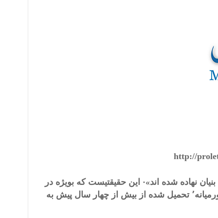
http://prol
فريب بنيان نهاده شده اند»· اين حقيقتيست که بويژه در
مورد جنگ نيابتى هدايت شده توسط جهان غرب و متحدان آن در خاورميانه٬ تحميل شده از بيش از چهار سال پيش به