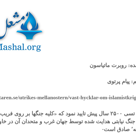
ده: روبرت ماتياسون
: پيام پرتوى
etaren.se/utrikes-mellanostern/vast-hycklar-om-islamistkri
سون تسى ۲۵۰۰ سال پيش تاييد نمود که «کليه جنگها بر روى 
ست·