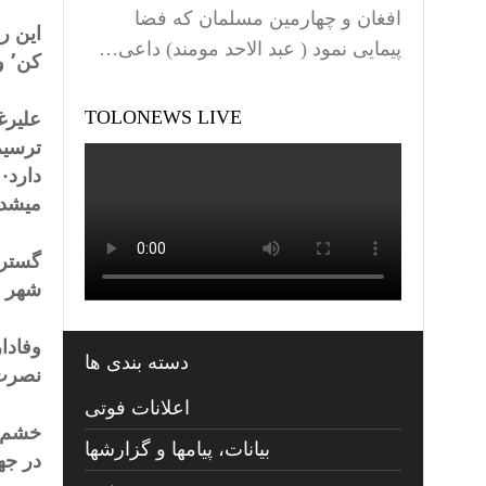
افغان و چهارمین مسلمان که فضا
پیمایی نمود ( عبد الاحد مومند) داعی…
کن٬ و پس از آن بمنظور فروش آن به افکار عمومى در غرب پوشش مناسب دمکراتيک به آن بده·
TOLONEWS LIVE
عليرغ
ميش
گسترش
شهر ادلب 
دسته بندی ها
نصرت 
اعلانات فوتی
خشم ر
بیانات، پیامها و گزارشها
در جه