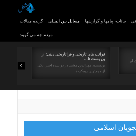
عي
بیانات، پیامها و گزارشها
مسایل بین المللی
گزیده مقالات
مردم چه مي گويند
قرائت های تاریخی و فراتاریخی دینی؛ از
بن بست تا…
 او
نویسنده: مهرالدین مشید در دو سده اخیر، یکی
از مهم‌ترین رویکردها…
جويان اسلامى