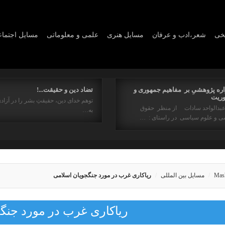
یخی
شعر،ادب و عرفان
مسايل هنری
علمی و معلوماتی
مسايل اجتما
اره پژوهشیِ بر مفاهیم جمهوری و
تضاد دین و حقیقت...!
ریت
توهم خدای دین، حقیقتِ بشر را در آزادی
عبدالواحد سادات از منظر حقوق
به…
ی و علوم سیاسی در راستای : …
Mas
مسایل بین المللی
رياکارى غرب در مورد جنگجويان اسلامى
رياکارى غرب در مورد جنگ