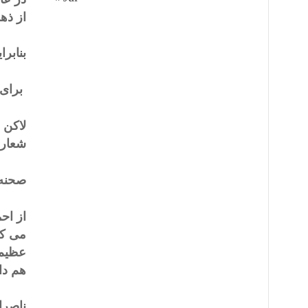
از ذه
بنابر
برای 
لاکن 
شعار 
صحنه 
از اح
می کش
عظیم 
هم د
ناصرا