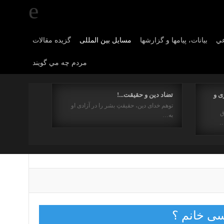
عي
بیانات، پیامها و گزارشها
مسایل بین المللی
گزیده مقالات
مردم چه مي گويند
ی و
تضاد دین و حقیقت...!
توهم خدای دین، حقیقتِ بشر را در آزادی او
ق
به…
…
ی خانم ؟