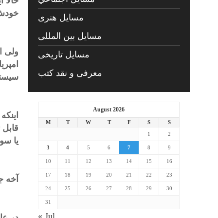
حالا ا
خودش 
مسايل هنری
مسایل بین المللی
ولی ا
مسایل تاریخی
امپری
معرفی و نقد کتب
سیستم
August 2026
اینکه
M
T
W
T
F
S
S
قابل 
1
2
یا سو
3
4
5
6
7
8
9
10
11
12
13
14
15
16
17
18
19
20
21
22
23
آخه ج
24
25
26
27
28
29
30
31
« Jul
در عا