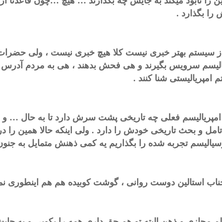
ین را نابود میکند به جایش چه بگذارند … هیچ …چون قاعدتا آرزوی
را بگذارد .
ز سیستم بهتر خبری نیست کلا هیچ خبری نیست ، ولی حضرات 
الیسم سرویس بگیرند و هی فحش بدهند ، هی به مردم آدرس 
 امپریالیستی شنا کنند .
 امپریالیسم فعلی چه تاریخی پشت سرش دارد تا به حال … و ر
تامل و بحث تاریخی خودش را دارد . ولی اینکه حالا همین را د
سیالیسم تجربه شده را بگذاریم یه کمی ذهنش متمایل به جنو
ناب استالین دوست روانی ، گوشت کوبیده هم هم اینطوری نمی
لم مجازی و ذهن البته تو هم حق داری همه را بکوبی و به جا