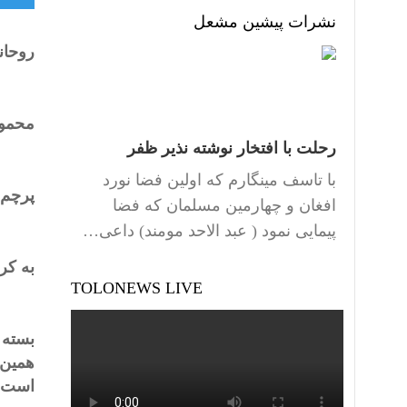
نشرات پیشین مشعل
روحان
محمود
رحلت با افتخار نوشته نذیر ظفر
با تاسف مینگارم که اولین فضا نورد
پرچم 
افغان و چهارمین مسلمان که فضا
پیمایی نمود ( عبد الاحد مومند) داعی…
به کر
TOLONEWS LIVE
بسته 
همین 
است .