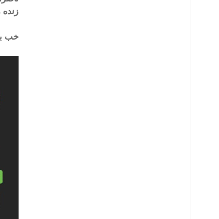
زنده 
خب بل