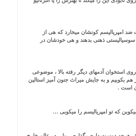
 نابودی این را میکند تا بهترش را یا آلترناتیو
ضد امپریالیسم کونشان میخارد که هی از
سوسیالیستی ذهنی بدهند و هی خودشان در
وی استخوان آدمهای دیگر رفته بالا ، موضوعی
ر هم بکوبیم و به جایش میراث جنون آمیز استالین
ن است .
کوبن که تو امپریالیسم را میکوبی …
یش هرچه دوست داری بگذاری ، ولی در عالم خارج