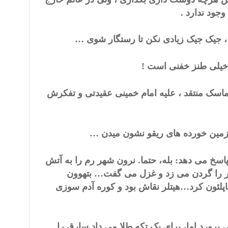
جود ندارد .
 ، جیک جیک زیادی نکن تا رستگار شوی …
 خیلی طنز خفنی است !
اسک منتقد ، علیه امام خمینی عقیدتی و تفکرش
زمین خورده های ریقو نشون میدن …
اسخ می دهد: بله، حتما. نرون شهر رم را به آتش
 را گردن می زد و غزل می گفت… بتهوون
پلئون کرد…هیتلر نقاش بود و کوره آدم سوزی
رورد اما، برای یک تکه طلا می داد سارق را