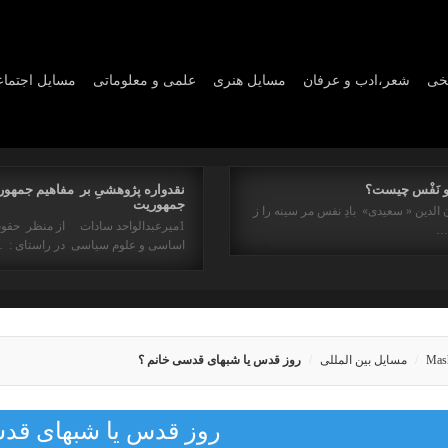
یخی
شعر،ادب و عرفان
مسايل هنری
علمی و معلوماتی
مسايل اجتما
و نَفْس چیست؟
نقدواره پژوهشیِ بر مفاهیم جمهور
جمهوریت
 الدین « سعیدی» بادِ نفس مر سینه را ز
1میرعبدالواحد سادات از منظر حقو
ه…
اساسی و علوم سیاسی در راستای : 
Mas
مسایل بین المللی
روز قدس یا شبهای قدسی خانم ؟
روز قدس یا شبهای قدس