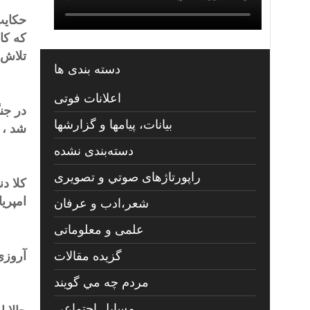
حکایت
که کا
تلاش
دسته بندی ها
اعلانات فوتی
در جن
بیانات، پیامها و گزارشها
شد ، 
دسته‌بندی نشده
راپورتاژهای صوتي و تصويری
کلا د
امپری
شعر،ادب و عرفان
علمی و معلوماتی
گزیده مقالات
آروزی
مردم چه مي گويند
مسايل اجتماعي