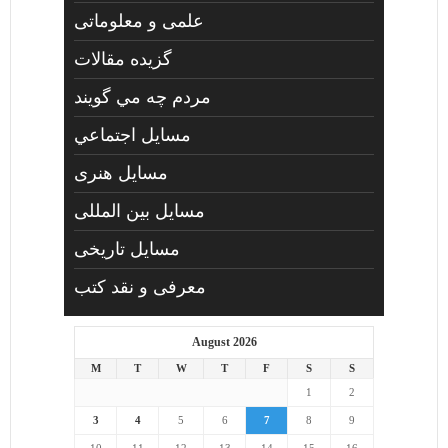
علمی و معلوماتی
گزیده مقالات
مردم چه مي گويند
مسايل اجتماعي
مسايل هنری
مسایل بین المللی
مسایل تاریخی
معرفی و نقد کتب
August 2026
M
T
W
T
F
S
S
1
2
3
4
5
6
7
8
9
10
11
12
13
14
15
16