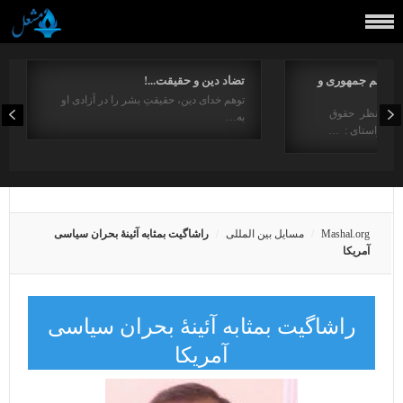
مفاهیم جمهوری و
تضاد دین و حقیقت...!
توهم خدای دین، حقیقتِ بشر را در آزادی او
ت از منظر حقوق
به…
در راستای : …
Mashal.org
مسایل بین المللی
راشا‌گیت بمثابه آئینۀ بحران سیاسی
آمریکا
راشا‌گیت بمثابه آئینۀ بحران سیاسی
آمریکا