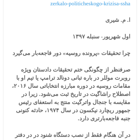
zerkalo-politicheskogo-krizisa-ssha
ا. م. شیری
اول شهریور- سنبله ١٣۹۷
چرا تحقیقات «پرونده روسیه» دور فاجعه‌بار می‌گیرد
صرفنظر از چگونگی ختم تحقیقات دادستان ویژه
روبرت موللر در باره تبانی دونالد ترامپ یا تیم او با
مقامات روسیه در دوره مبارزه انتخاباتی سال
۲٠١۶،
اصطلاح راشا‌گیت در تاریخ ثبت می‌شود. زیرا در
مقایسه با جنجال واترگیت منتج به استعفای رئیس
جمهور ریچارد نیکسون در سال ١۹۷۴، حادثه کنونی
جنبه فاجعه‌بارتری دارد.
در آن هنگام فقط از نصب دستگاه شنود در در دفتر