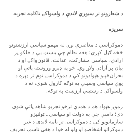
د شعارونو تر سیوري لاندې د ولسواکۍ ناکامه تجربه
سریزه
دموکراسي د معاصرې نړۍ له مهمو سیاسي ارزښتونو
څخه ګڼل کېږي؛ هغه نظام چې بنسټ یې د خلکو پر
ارادې، سیاسي مشارکت، عدالت، قانون‌واکۍ او د
بیان پر آزادۍ ولاړ وي. خو په ډېرو وروسته پاتې او
بحران‌ځپلو هېوادونو کې د دموکراسۍ نوم تر ډېره د
یوې سیاسي وسیلې په توګه کارول شوی، نه د
ولسواکۍ د رښتیني ارزښت په توګه.
زموږ هېواد هم د همدې ترخو تجربو شاهد پاتې شوی
دی؛ داسې چې په دولت او سیاسي ـ ټولنیزو
سازمانونو کې د دموکراسۍ تر نامه لاندې د غیر
دموکراتو اشخاصو او ډلو له خوا د هغې ناسم، تحریف