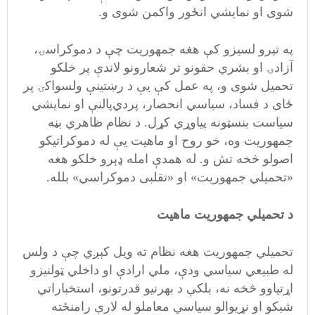
شوی او نمایشي انځور واکمن شوی و.
په تېرو لسیزو کې هغه جمهوریت چې د دموکراسۍ،
آزادۍ او بشري حقونو تر شعارونو لاندې پر خلکو
تحمیل شوی و، په عمل کې یې د رښتینې ولسواکۍ پر
ځای د فساد، سیاسي انحصار، پردي‌پالنې او نمایشي
سیاست بنسټونه پیاوړي کړل. د نظام ظاهري بڼه
جمهوریت وه، خو روح او ماهیت یې له دموکراتیکو
اصولو څخه تش و. له همدې امله ډېرو خلکو هغه
«تحمیلي جمهوریت» او «تقلبی دموکراسي» بلله.
د تحمیلي جمهوریت ماهیت
تحمیلي جمهوریت هغه نظام ته ویل کېږي چې د ولس
له طبیعي سیاسي ودې، ملي ارادې او داخلي ټولنیزو
اړتیاوو څخه نه، بلکې د بهرنیو قدرتونو، استخباراتي
شبکو او نړیوالو سیاسي معاملو له لارې رامنځته