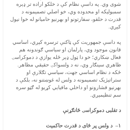
شوی وي. په داسې نظام کې د خلکو اراده تر ډېره
سمبولیکه او محدوده وي، خو اصلي تصمیمونه د
قدرت د حلقو، سفارتونو او بهرنیو حامیانو له خوا نیول
کېږي.
په داسې جمهوریت کې ټاکنې ترسره کېږي، اساسي
قانون موجود وي، پارلمان او سیاسي ګوندونه هم
فعال ښکاري؛ خو دا ټول ډېر ځله یوازې د دموکراسۍ
ظاهري سینګار وي، نه د ولسواکۍ حقیقي مظاهر.
ځکه د نظام اساسي جهت، سیاسي تګلارې او
ستراتیژیک تصمیمونه د ولس له غوښتنو نه، بلکې د
بهرنیو فشارونو او داخلي مافیایي کړیو له ګټو سره
سم تنظیمېږي.
د تقلبی دموکراسۍ ځانګړنې
۱
–
د ولس پر ځای د قدرت حاکمیت