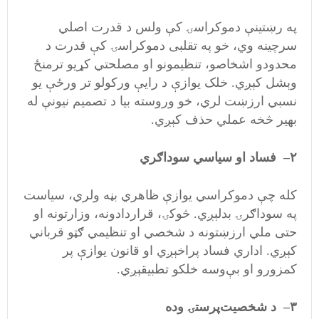
په رښتینې دموکراسۍ کې ولس د قدرت اصلي
سرچینه وي، خو په تقلبی دموکراسۍ کې قدرت د
محدودو اشخاصو، تنظیمونو او مصلحتي کړیو ترمنځ
وېشل کېږي. خلک یوازې د رایې ورکولو تر ورځې یو
نسبي ارزښت لري، خو وروسته بیا د تصمیم نیونې له
بهیر څخه عملي حذف کېږي.
۲
–
فساد او سیاسي سوداګري
کله چې دموکراسي یوازې ظاهري بڼه ولري، سیاست
په سوداګرۍ بدلېږي. څوکۍ، قراردادونه، وزارتونه او
حتی ملي ارزښتونه د شخصي او تنظیمي ګټو قرباني
کېږي. اداري فساد پراخېږي او قانون یوازې پر
کمزورو او بې‌وسه خلکو تطبیقېږي.
۳
–
د شخصیت‌پرستۍ وده