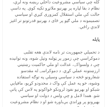
کله چې سیاسي مشروعیت داخلي ریښه ونه لري،
نظام د بقا لپاره پر بهرنیو ملاتړو تکیه کوي. په داسې
حالت کې ملي استقلال کمزوری کېږي او سیاسي
تصمیمونه د ملي ګټو پر ځای د بهرنیو قدرتونو تر اغېز
لاندې راځي.
پایله
د تحمیلي جمهوریت تر نامه لاندې هغه تقلبی
دموکراسي چې زموږ پر ټولنه وتپل شوه، ونه توانېده
چې د ولسواکۍ، عدالت او ملي حاکمیت رښتیني
ارزښتونه عملي کړي. د دموکراسۍ له مقدسو
شعارونو څخه د سیاسي وسیلې په توګه استفاده
وشوه، خو په عمل کې واک د محدودو کړیو، مافیایي
شبکو او بهرنیو نفوذ لرونکو ځواکونو په لاس کې پاتې
شو. همدا لامل و چې ولس د دولت او سیاسي
بهیرونو پر وړاندې بې‌باوره شو او د نظام مشروعیت