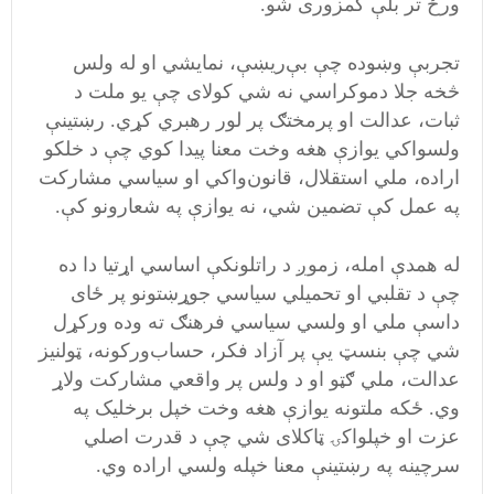
ورځ تر بلې کمزوری شو.
تجربې وښوده چې بې‌ریښې، نمایشي او له ولس
څخه جلا دموکراسي نه شي کولای چې یو ملت د
ثبات، عدالت او پرمختګ پر لور رهبري کړي. رښتینې
ولسواکي یوازې هغه وخت معنا پیدا کوي چې د خلکو
اراده، ملي استقلال، قانون‌واکي او سیاسي مشارکت
په عمل کې تضمین شي، نه یوازې په شعارونو کې.
له همدې امله، زموږ د راتلونکې اساسي اړتیا دا ده
چې د تقلبي او تحمیلي سیاسي جوړښتونو پر ځای
داسې ملي او ولسي سیاسي فرهنګ ته وده ورکړل
شي چې بنسټ یې پر آزاد فکر، حساب‌ورکونه، ټولنیز
عدالت، ملي ګټو او د ولس پر واقعي مشارکت ولاړ
وي. ځکه ملتونه یوازې هغه وخت خپل برخلیک په
عزت او خپلواکۍ ټاکلای شي چې د قدرت اصلي
سرچینه په رښتینې معنا خپله ولسي اراده وي.