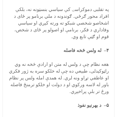
په تقلبی دموکراسۍ کې سیاسي بنسټونه نه، بلکې
افراد محور ګرځي. ګوندونه د ملي برنامو پر ځای د
اشخاصو شخصي شبکو ته ورته کېږي او سیاسي
وفاداري د فکر، برنامې او اصولو پر ځای د شخص،
قوم او ګټې تابع وي.
۴
–
له ولس څخه فاصله
هغه نظام چې د ولس له متن او ارادې څخه نه وي
راټوکېدلی، طبیعي ده چې له خلکو سره به ژور فکري
او عاطفي تړاو ونه لري. له همدې امله ولس پر نظام
باور له لاسه ورکوي او د دولت او خلکو ترمنځ فاصله
ورځ تر بلې پراخېږي.
۵
–
د بهرنیو نفوذ