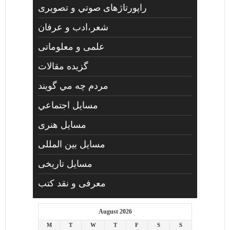
راپورتاژهای صوتي و تصويری
شعر،ادب و عرفان
علمی و معلوماتی
گزیده مقالات
مردم چه مي گويند
مسايل اجتماعي
مسايل هنری
مسایل بین المللی
مسایل تاریخی
معرفی و نقد کتب
August 2026
M
T
W
T
F
S
S