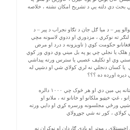
ي بحث دي دلته يي د تشريح امکان نشته ، خلاصه
لو پير – د ميا ګل جان د تګاو نجراب د پير – د
 لنګر ته نوکري ، مزدوري او ددوي لاسونه مچي
فغانانو حکومت کوي ( تاويزونه د درد او مرض
هلک يا نجلي چي يو په بل ميني وي دوي ور کوي
 ناستي وي او تکليف عصبي يا سترس ورته پيداشي
ري يا کسان دنجلي نه لري کولاي شي او دشپي له
 ديره اوږده ده ؟؟؟
۳-. ډالر ، پونډونه او یورو او کلداري دي چي د تاريخ په اوږدو کي پشتانه پي مين دي او هر څوک چي ۱۰۰۰ دالره
 غټ خيټيو ملکانو او خانانو ته ، ملانو او
او شپي ورځي مجلسونه ورسره کړي او دايي ورته
 کولاي ، کور نه شي جوړولاي
خيستلاي ، موتر او بادي ګاردان او نوکران نه