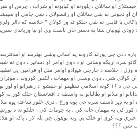
يستلاي او ساتلاي ، پلوونه او کبابونه او شراب ، چرس او هير
ان او نجوني نه شي ساتلاي او رقصولاي ، ښي جامي او سپيشل
ګاني يا قابلي نه شي خلکو ته ور کولاي ” خلاصه که دالر ولري 
 ډودي ليونيان ستا په دستر خان ناست وي او بيا ورباندي سپر
ه پاره ددي چي پورته کارونه په آساني وشي بهترينه او آسانترينه
دګانو سره اړيکه وساتي او د دوي اوامر او دساتير ، دوي ته ش
ه وژل ، خلاصه د خارجي هيوادو اوامر منل او فرامين يي تطبيقو
کاله يي چي د ۱۶ ګونه اسلامي تنظيمو او جنبشو د رهبرانو او
انانو او ملانو او طالبانو په واسطه د افغانستان خلک کور په ک
 او په ډير تاسف سره چي يوه ورځ ، دري څلور ساعته يوه ملا ،
 کور کي په مهمان خانه کي ، په جومات کي ، خلکو ته د پورتنيو 
بري ونه کړي او خلک يي ونه پوهول چي بله لار ، پاکه او هلاله
ب شي ؟؟؟