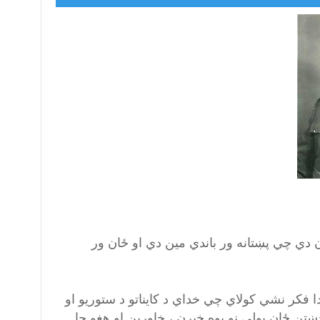
ي چي پښتانه ور باندي مين دي او ځان ور
 فکر نشي کولاي چي خداي د کايناتو د ستوريو او
ښتن ځان بولي نو يوه خيرن ، خاورين او هغو چا