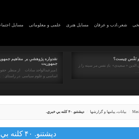
یخی
شعر،ادب و عرفان
مسايل هنری
علمی و معلوماتی
مسايل اجتما
و نَفْس چیست؟
نقدواره پژوهشیِ بر مفاهیم جمهور
جمهوریت
 الدین « سعیدی» بادِ نفس مر سینه را ز
1میرعبدالواحد سادات از منظر حقو
ه…
اساسی و علوم سیاسی در راستای : 
Mas
بیانات، پیامها و گزارشها
دپشتنو. ۴۰ کلنه بي خبري.
دپشتنو. ۴۰ کلنه بي خبري.