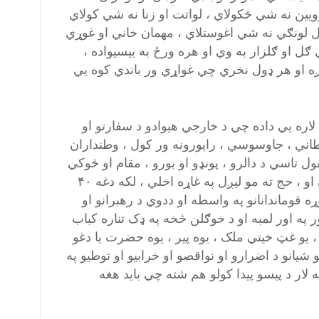
ويين نه شي څکولاي ، لواتت او زنا نه شي کولاي
 لونګي نه شي اغوستلاي ، مهمان خاني او غوړي
ګل او ګلزار به وي او هره ورځ به بيسيواده ،
يږه او هر ډول نخري چي غواړي ور باندي کوه يي
 لاره يي داده چي د خارجي هيوادو د سفارتو او
يطاني ، جاوسوسي ، راپورونه ور کول ، وطنداران
ل تاسي د دالرو ، پونډو او يورو ، مقام او څوکي
خاوندان کولاي شي ، دوي وسلي او مهمات ، لکس کورونه ، موټران او ، حج ته مو ليږل په غاړه اخلي ، لکه دغه ۴۰
 لوړ پوړه قوماندانانو په واسطه او ددوي د رهبرانو او
ور په اور لمبه او د خوګلن څخه په ډک تناره کباب
 يو غټ خيتي ملک ، يوه پير ، يوه حضرت يا دغو
شيانو د اضرارو او نواقصو او خرابيو او توطيو په
 لار د پيسو پيدا کولو هم شته چي بايد هغه