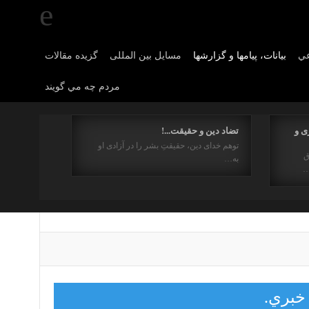
عي
بیانات، پیامها و گزارشها
مسایل بین المللی
گزیده مقالات
مردم چه مي گويند
ی و
تضاد دین و حقیقت...!
توهم خدای دین، حقیقتِ بشر را در آزادی او
ق
به…
…