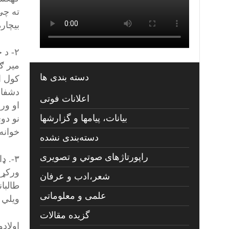
ته چي
بيچار
۲- د
مير ګ
دسته بندی ها
کول ا
دشفا 
اعلانات فوتی
او ور
بیانات، پیامها و گزارشها
نو دو
خوانه
دسته‌بندی نشده
راپورتاژهای صوتي و تصويری
ورکړي 
شعر،ادب و عرفان
طالبا
علمی و معلوماتی
ويلي 
گزیده مقالات
اولاد