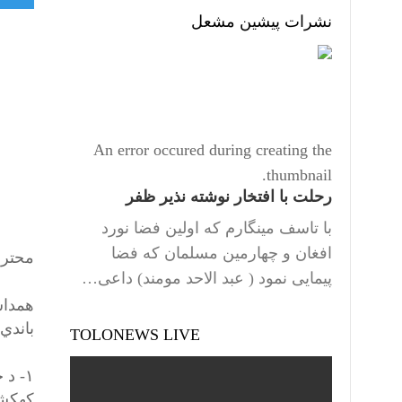
نشرات پیشین مشعل
An error occured during creating the
thumbnail.
رحلت با افتخار نوشته نذیر ظفر
با تاسف مینگارم که اولین فضا نورد
افغان و چهارمین مسلمان که فضا
محترم
پیمایی نمود ( عبد الاحد مومند) داعی…
همداس
باندي 
TOLONEWS LIVE
۱- د
کهکشا