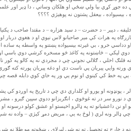
 ده جوړ کړي بيا ولي ښځي او هلکان وساتي ، دا ډير اوږ علم
ه ، بيسيواده ، بيعقل پشتون نه پوهيژي ؟؟؟؟
 خليفه ، دپير – د حضرت – د سيد هزاره – د مقتدا صاحب د پکتياوا
ازرګاه په هرات کي مير صاحبانو لاس نيوي او د هغوي دربار او
و دداسي خرو ، بي غيرته بيسيواده پښتنو په واسطه په ساده ا
دوي ليکي – څاښتونه په کاغذ څو مسخره کرشي دوي باسي او 
نه قلنګ اخلي ، ګلالي نجوني چي د مجردي نه په کالو په کور
ي ورته وايي پيريان پي ناست دي او دغه پيريان پورته کته ګو
 يي په خط کي کينوي او نوم يي ور په خاي کوي دابله قصه چي
د نورو سر در ته غوڅوي ، انګريزانو ددوي سپين ګيرو ، مشرانو ،
نو او نن داعشيانو ته په ډالرو اخيستو او عشق کولو درسونه 
چي ډالر ونه لري ( لوڅ به يي ، مريض دمړ کيژي – واده نه شي
ونه د خارج ته تحصيل ته نه شي ليږلاي ، ښځوته مو طلا نه شي ا