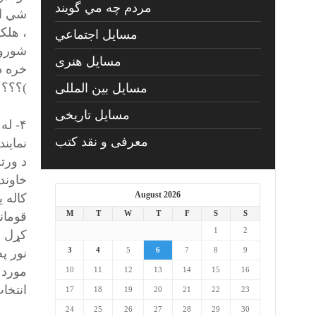
مردم چه مي گويند
شي اخ
، هلک
مسايل اجتماعي
شوروا
مسايل هنری
خره د
)؟؟؟
مسایل بین المللی
مسایل تاریخی
۴- ل
معرفی و نقد کتب
نماين
د ورت
August 2026
M
T
W
T
F
S
S
قوماند
1
2
کړل ،
3
4
5
6
7
8
9
نور په
مورد خ
10
11
12
13
14
15
16
انتخا
17
18
19
20
21
22
23
24
25
26
27
28
29
30