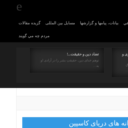
عي
بیانات، پیامها و گزارشها
مسایل بین المللی
گزیده مقالات
مردم چه مي گويند
ی و
تضاد دین و حقیقت...!
توهم خدای دین، حقیقتِ بشر را در آزادی او
ق
به…
…
نه های دریای کاسپین