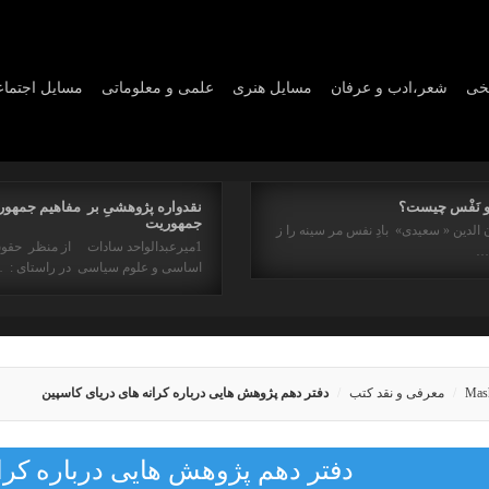
یخی
شعر،ادب و عرفان
مسايل هنری
علمی و معلوماتی
مسايل اجتما
و نَفْس چیست؟
نقدواره پژوهشیِ بر مفاهیم جمهور
جمهوریت
 الدین « سعیدی» بادِ نفس مر سینه را ز
1میرعبدالواحد سادات از منظر حقو
ه…
اساسی و علوم سیاسی در راستای : 
Mas
معرفی و نقد کتب
دفتر دهم پژوهش هایی درباره کرانه های دریای کاسپین
دفتر دهم پژوهش هایی درباره کرا