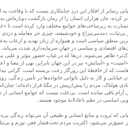
انی رساتر از افکار این دزدِ جنایتکاری نیست که با وقاحت به ا
تر کرده، جان هزاران انسان را از زمان بازگشت دوباره‌اش به قد
خسارت به زیرساخت‌های جوامع مختلف وارد کرده است تا «عظ
بی‌ثبات، دمدمی‌مزاج و خودشیفته، چیزی جز معامله و دزدی از
‌ترین منطق سیاسی است و همواره از زبان تهدید و ارعاب به‌عنو
‌های اقتصادی و سیاسی در جهانِ سرمایه‌داری شدت می‌یابد، ک
اک‌تر» ظاهر می‌شوند. دریغا که در غیابِ حضور مؤثر و علنی م
منیت» و «آسایش» نیز در این جهان نابرابر، تهی از معنا و اعتبا
است که از حافظهٔ این روزگار رخت بربسته است. گرانی بید
 خیابانی و کار به دلیل ناتوانی خانواده‌ها در تأمین زندگی، روز
ادی هولناک، مردم را بیش‌ازپیش در تنگنا قرار داده‌اند؛ چنان‌ک
 آرام باقی نمانده است. بی‌علت نیست که جوامع انسانی از دس
نی اساسی در نظم ناعادلانهٔ موجود هستند.
انی که ثروت و منابع انسانی و طبیعی آن می‌تواند زندگی بی‌
 عمیق‌تر می‌شود. اکثریت مردم تحت‌فشار فقر، تورم و بی‌ثبا