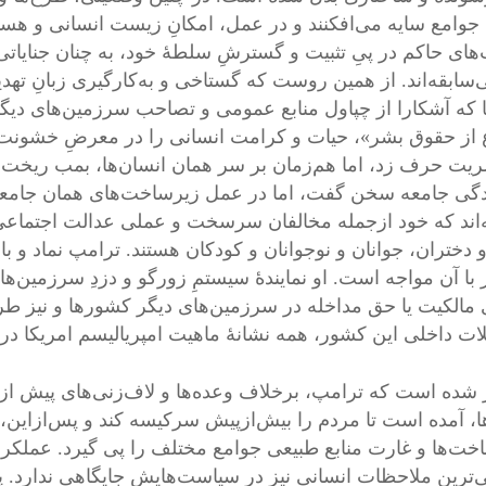
ٔ جوامع سایه می‌افکنند و در عمل، امکانِ زیست انسانی و هست
های حاکم در پیِ تثبیت و گسترشِ سلطهٔ خود، به چنان جنایاتی
ی‌سابقه‌اند. از همین روست که گستاخی و به‌کارگیری زبانِ ته
جا که آشکارا از چپاول منابع عمومی و تصاحب سرزمین‌های دیگر
 از حقوق بشر»، حیات و کرامت انسانی را در معرضِ خشونت و 
ریت حرف زد، اما هم‌زمان بر سر همان انسان‌ها، بمب ریخت
گی جامعه سخن گفت، اما در عمل زیرساخت‌های همان جامعه 
‌اند که خود ازجمله مخالفان سرسخت و عملی عدالت اجتماعی
و دختران، جوانان و نوجوانان و کودکان هستند. ترامپ نماد و ب
 با آن مواجه است. او نمایندهٔ سیستمِ زورگو و دزدِ سرزمین‌ه
 مالکیت یا حق مداخله در سرزمین‌های دیگر کشورها و نیز طرح ز
ت داخلی این کشور، همه نشانهٔ ماهیت امپریالیسم امریکا در 
شده است که ترامپ، برخلاف وعده‌ها و لاف‌زنی‌های پیش از ان
ا، آمده است تا مردم را بیش‌ازپیش سرکیسه کند و پس‌ازاین
خت‌ها و غارت منابع طبیعی جوامع مختلف را پی گیرد. عملکرد
یی‌ترین ملاحظات انسانی نیز در سیاست‌هایش جایگاهی ندارد. پ