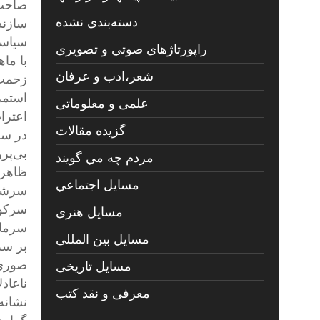
صاحب 
دسته‌بندی نشده
سازند
سیاست
راپورتاژهای صوتي و تصويری
با ما
شعر،ادب و عرفان
زحمت‌
استمر
علمی و معلوماتی
اعترا
گزیده مقالات
در سا
بی‌پرو
مردم چه مي گويند
ظاهر 
مسايل اجتماعي
سرشار
سرکوب
مسايل هنری
سرمای
مسایل بین المللی
بر سر
صوری،
مسایل تاریخی
ناعاد
معرفی و نقد کتب
نشانه