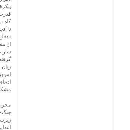
پیکره
قدرت‌
گاه ب
تا آن
«دفاع
از بش
سازند
گرفته
زنان 
امروز
ادعای
مشکلا
محرز 
جنگ‌ه
زیرسا
ابتدا