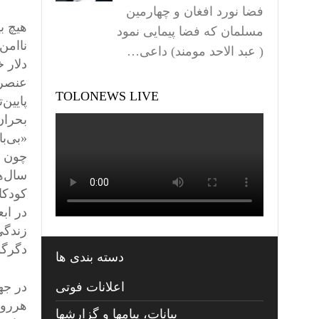
فضا نورد افغان و چهارمین
هیچ بی
مسلمان که فضا پیمایی نمود
ناامن‌
( عبد الاحد مومند) داعی…
دلار 
عنصر 
TOLONEWS LIVE
پایین
بحران
«بی‌ب
چون «ا
سال‌ه
کودکان
در ابع
زندگی
دگرگو
دسته بندی ها
در جه
اعلانات فوتی
هرروز
بیانات، پیامها و گزارشها