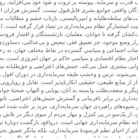
قدرت و سرمایه، پیوسته بر ثروت و نفوذ خود می‌افزایند. 
گان واقعی جوامع بشری قابل‌قبول نیست. گسترش هزاران اع
‌های سلطه‌طلبانه و امپریالیستی، بازتاب خشم و مطالبات سیا
هیت استثمارگرِ نظام سرمایه‌داری در تضاد قرار گرفته است. 
کشان گرفته تا جوانان، معلمان، بازنشستگان و اقشار فرودست
ار وضع موجود، جز تعمیق فقر، تبعیض و بی‌عدالتی، دستاوردی 
ضات اجتماعی و سیاسیِ گسترده در نقاط مختلف جهان، نه رخد
ختار نظام اقتصادی و سیاسی حاکم بر جهان امروزی است. به‌بی
ایی بیشتری عمل می‌کند، جنبش‌های اعتراضی و حق‌طلبانه نیز در
می‌شوند. ترس و وحشتِ طبقه سرمایه‌داری در دوران افول و
 از منابع طبیعی، حقیقتی انکارناپذیر است. تقابل و رویارویی 
گر و منفعت‌طلب وابسته به آنان، پویایی و التهابِ صحنهٔ جو
ه‌داری در برابر نافرمانی و گسترش جنبش‌های اعتراضی، ناتوان
 شیوه‌های راهبردی جهان سرمایه‌داری، مزید بر علت شده است
 از یک‌سو در پی کنترل و مهار مردم از سوی دیگر در تلاش برا
لانه نظامِ سرمایه‌داری جهانی است. درواقع، بازگشت دوبارهٔ 
‌ای از احیای نظم فرسودهٔ سرمایه‌داری، بلکه بیانگر تعمیق بح