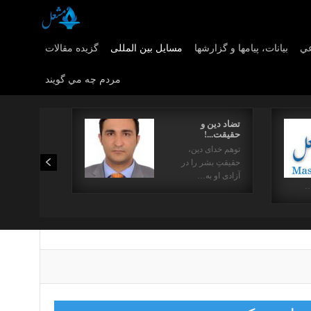
عي
بیانات، پیامها و گزارشها
مسایل بین المللی
گزیده مقالات
مردم چه مي گويند
تضاد دین و
حقیقت...!
توهم خدای دین،
حقیقتِ بشر را در
آزادی او به…
…