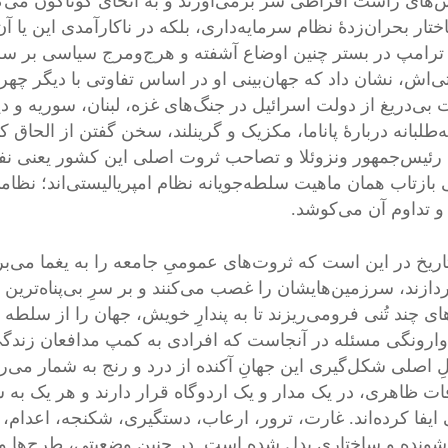
‌های راست افراطی سر برمی‌آورند و به انحای گوناگون می‌کو
تار بحران‌زدهٔ نظام سرمایه‌داری، بلکه در ناکارآمدی این یا آ
 ترامپ در بستر چنین اوضاع آشفته و هرج‌ومرج سیاسی بر سرک
تی‌اش، نشان داد که جهان‌بینی او در اساس تفاوتی با دیگر چهره
 بی‌دریغ از دولت اسرائیل در جنگ‌های غزه، لبنان، سوریه و 
طلبانه دربارهٔ پاناما، مکزیک و گرینلند، سخن گفتن از الحاق کانا
رئیس‌جمهور ونزوئلا و تصاحب ثروت اصلی این کشور یعنی نفت
بازتاب همان ماهیت سلطه‌جویانه نظام امپریالیستی‌اند؛ نظام
 تداوم آن می‌کوشد.
اریخ در این است که ثروت‌های عمومیِ جامعه را به یغما می‌برن
دازند، سرزمین‌هایشان را غصب می‌کنند و بر سرِ بی‌پناه‌ترین ا
ای چند تُنی فرومی‌ریزند تا به پندارِ خویش، جهان را از سلط
 وارونگی مسئله در آنجاست که افرادی به کمپ مدافعان زندگی،
ِ اصلی شکل‌گیری این جهانِ آکنده از درد و رنج به شمار می‌رون
فات ظاهری، در یک مدار و یک اردوگاه قرار دارند و هر یک 
 ایفا کرده‌اند. غارت، ترور، ارعاب، دستگیری، شکنجه، اعدام
شونده و ساختاری بدل شده است. در چنین وضعیتی، طرح‌ها و بر