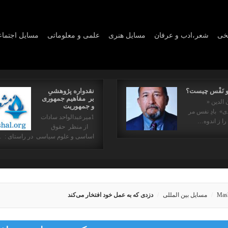
یخی
شعر،ادب و عرفان
مسايل هنری
علمی و معلوماتی
مسايل اجتما
و نَفْس چیست؟
نقدواره پژوهشیِ
بر مفاهیم جمهوری
 الدین «
و جمهوریت
» بادِ نفس مر
1میرعبدالواحد سادات
را ز اندوه…
از منظر حقوق
اساسی و علوم سیاسی در راستای : 
Mas
مسایل بین المللی
دزدی که به عمل خود افتخار می‌کند