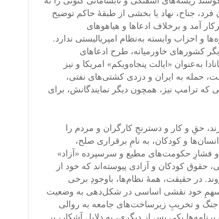
شند ریشه‌های آشفتگی و نابسامانی کنونی را نه
ن فرد، جناح، نهاد یا بخشی از طبقهٔ حاکم توضیح
ار آمد و برخلاف ادعاها و هیاهوهای
‌ها و احزاب وابسته به‌نظام امپریالیستی ندارد.
دیگر کشورهای خاورمیانه، طرح ادعاهای
دا به‌عنوان «ایالت پنجاه‌ویکم» امریکا و نیز
، حمله به ایران و دزدی کشتی‌های نفتی،
ی که ترامپ نیز، همچون دیگر نمایندگانش، برای
د، حقِ و کار و دسترنجِ کارگران و مردم را
نسان‌ها و کودکان، به نامِ برقراری صلح،
ه و فشارِ حکومت‌های مطیع و سرسپرده «آزاد»
 حقوق کودکان و آزادی پیوسته‌اند که خود از
د. در حقیقت، همهٔ نظام‌ها، باوجودِ برخی
به سهمِ خود نقشی اساسی در شکل‌دهی به وضعیت
، جنگ و تخریبِ زیرساخت‌های جامعه به روالی
نامه‌ها یکی پس از دیگری، به دلایل آشکار، بر