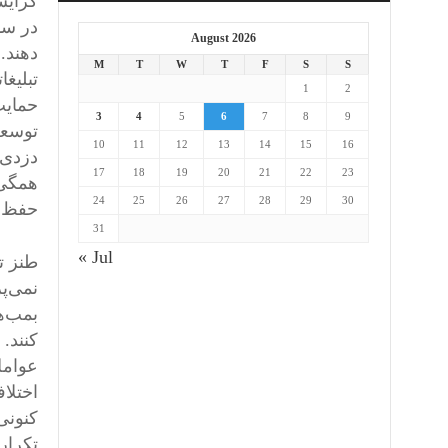
گرایش
در ساخ
August 2026
دهند.
M
T
W
T
F
S
S
تبلیغا
1
2
حمایت
3
4
5
6
7
8
9
توسعه‌
10
11
12
13
14
15
16
دزدی 
17
18
19
20
21
22
23
همگی 
24
25
26
27
28
29
30
حفظ و
31
« Jul
طنز ت
نمی‌پر
بمب‌ه
کنند.
عوامل
اختلا
کنونی
تکرار