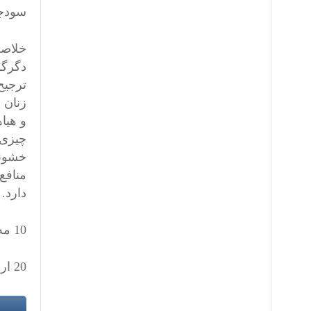
سودجو
خلاصه
دگرگو
ترجیح
زنان 
و هیاه
چیزی 
خشونت
منافع
دارد.
10 مه 2026
20 اردیبهشت 1405