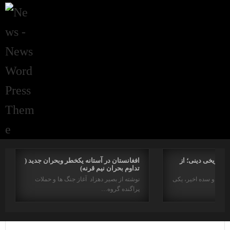
راتاریخی دینی؛ از
افغانستان در آستانه یکخطر وبحران جدید (
تداوم بحران نیم قرنه)
د در دو سده اخیر، یکی
نوشته از بصیر دهزاد آغاز جنگ ها و حملات
پراگنده گروه…