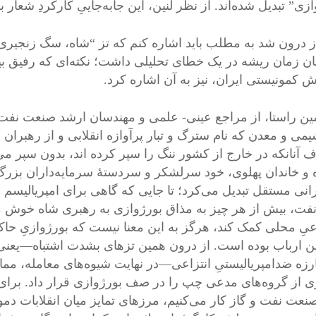
ازی” تبدیل شده‌اند. از نظر لنین، این جابه‌جاییِ کارکردِ شع
ز درون شد به مطلب باید اشاره کنم که تز “شاه، سگ زنجیری 
ان زمان ریشه در یک خطای تحلیلی داشت؛ نکته‌ای که رفیق بیژ
ش کمونیستی ایران، نیز به آن اشاره کرد.
ین راستا، از مراجع عینی- علمی و مهندسان ارشد صنعت نفت ا
می و معدن که نام سترگ و تبار پرآوازه انقلابی و از رهبران ب
ف آنانکه در خارج از کشور ننگ را سپر کرده اند، بدون سپر می 
 و خاندان پهلوی، خود سرلشکر و سردستۀ سرمایه‌داران بزرگ ک
رانی مستقل تبدیل می‌کرد؛ تا جایی که گاهی برای امپریالیسم
نفت، بیش از هر چیز به مذاق بورژوازی به رهبری شاه خوش می‌
عیِ محلی کمک کند، هرگز به این معنا نیست که بورژوازیِ حاکم
ن ارباب بوده است. از درون همین تزهای بشدت اشتباه—یعنی ت
ارزه ضدامپریالیستیِ انتزاعی—در نهایت شیوه‌های معامله، مم
ی از گروه‌های مدعی چپ را در صف بورژوازی قرار داد. برای م
صنعت نفت و گاز کار می‌کنیم، مرزهای تمایز میان انقلابات دم