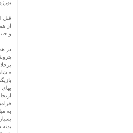
بورژو
قبل ا
از هم
و جنب
در هم
پتروشی
برخلا
« شاه
بازیگ
بهای 
ارتجا
فرامی
به مب
بسیار
بدنه 