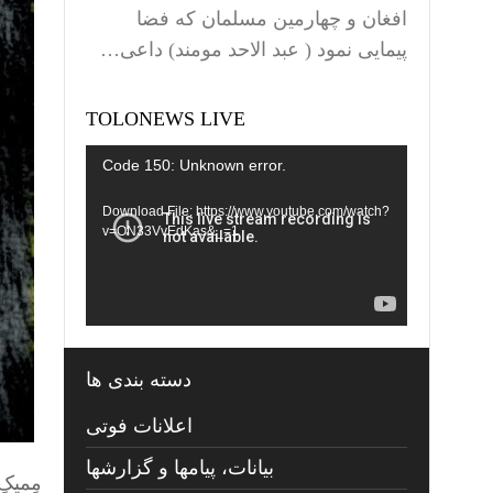
افغان و چهارمین مسلمان که فضا
پیمایی نمود ( عبد الاحد مومند) داعی…
TOLONEWS LIVE
Video
Code 150: Unknown error.
Player
Download File: https://www.youtube.com/watch?
v=ON33VvEdKas&_=1
دسته بندی ها
اعلانات فوتی
بیانات، پیامها و گزارشها
مِمیک