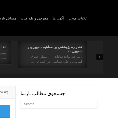
اعلانات فوتی
آگهی ها
معرفی و نقد کتب
مسایل تار
نقدواره پژوهشیِ بر مفاهیم جمهوری و
تضاد 
جمهوریت
 مر سینه را ز
توهم 
1میرعبدالواحد سادات از منظر حقوق
به…
اساسی و علوم سیاسی در راستای : …
hal.org
جستجوی مطالب تارنما