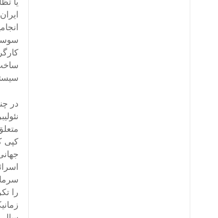
یا تظ
ایران
انجام
سوسیا
کارگر
ساخت 
سیستم
در چن
نئولی
متعلق
کپی ک
جهانی
اسرائ
سرمای
را تک
زمانی