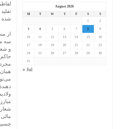
لفاظی
August 2026
تقلید
M
T
W
T
F
S
S
شده 
1
2
3
4
5
6
7
8
9
از من
10
11
12
13
14
15
16
سه مت
17
18
19
20
21
22
23
و شعا
24
25
26
27
28
29
30
حاکم 
31
مجرد و
« Jul
همان 
می‌تو
دهندۀ
ولادیم
مبارز
شعاره
مالی 
چسبید