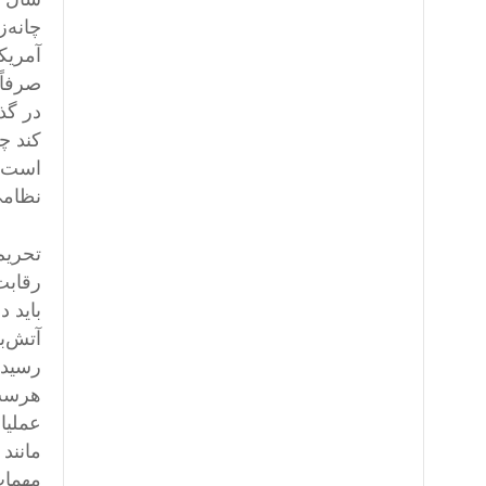
چانه‌
آمریک
صرفاً
در گذ
کند چ
است. 
نظامی
تحریم
رقابت
باید 
آتش‌ب
رسیده
هرست 
عملیا
مانند
مهمات