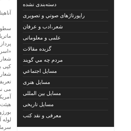
دسته‌بندی نشده
آناهیت
راپورتاژهای صوتي و تصويری
شعر،ادب و عرفان
سطور 
ماتری
علمی و معلوماتی
گزیده مقالات
«اسرا
شعاری
مردم چه مي گويند
کپی ب
مسايل اجتماعي
شعار، 
تعریف
مسايل هنری
می نم
مسایل بین المللی
آمریکا
مسایل تاریخی
هیئت 
بورژو
معرفی و نقد کتب
لوله 
سرمای