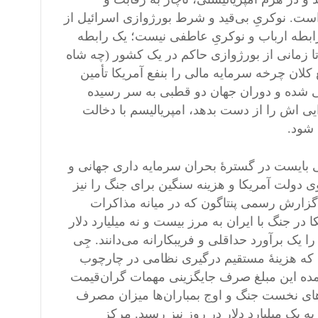
 است. نوکریِ بی‌قید و شرط بورژوازی اسرائیل از
رابطه ارباب و نوکریِ عاطفی نیست؛ یک رابطه
ا زمانی از بورژوازی حاکم در یک کشور (چه شاه
لان چرخه سرمایه مالی را بنفع آمریکا تأمین
ی شده و دوران جهان دو قطبی به سر رسیده
یی‌ اش را از دست بدهد، امپریالیسم با دخالت
 شود.
ی بایست در گسترۀ بحران سرمایه داری جهانی و
 دولت آمریکا و هزینه سنگین برای جنگ را نیز
گزارش رسمی پنتاگون که در میانه مذاکرات
 جنگ با ایران به مرز بیست و نه میلیارد دلار
یک برآورد حداقلی و فریبکارانه می‌دانند. جِی
که هزینۀ مستقیم درگیری نظامی در چارچوب
ده این مبلغ صرف جایگزینی مهمات گران‌قیمت
های نخست جنگ و اوج بمباران‌ها میزان مصرف
 یک میلیارد دلار در روز نیز رسید. مرکز