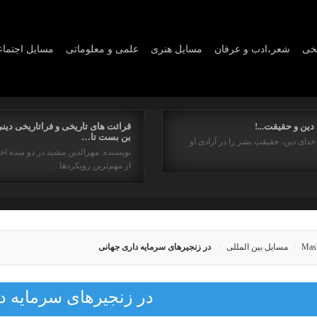
یخی
شعر،ادب و عرفان
مسايل هنری
علمی و معلوماتی
مسايل اجتما
دین و حقیقت...!
قرائت های تاریخی و فراتاریخی دینی
بن بست تا…
خدای دین، حقیقتِ بشر را در آزادی او
نویسنده: مهرالدین مشید در دو سده اخ
از مهم‌ترین رویکردها…
Mas
مسایل بین المللی
در زنجیرهای سرمایه داری جهانی
در زنجیرهای سرمایه د