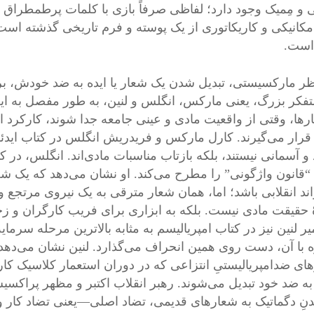
 و مِمیک وجود دارد؛ لفاظی صرفاً بازی با کلمات پرطمطراق
 مکانیکی و کاریکاتوری از یک پوسته و فرم تاریخی گذشته است
است.
ظر مارکسیستی، تبدیل شدن یک شعار یا ایده به ضد خودش، بر 
فکر بزرگ، یعنی مارکس، انگلس و لنین، به طور مفصل به این پد
رها، وقتی از واقعیت مادی و عینی جامعه جدا شوند، کارکرد ا
قرار می‌گیرند. کارل مارکس و فریدریش انگلس در کتاب ایدئولوژی
 آسمانی نیستند، بلکه بازتاب مناسبات مادی‌اند. انگلس، در کتا
“قانون واژگونی” را مطرح می‌کند. او نشان می‌دهد که یک 
اند انقلابی باشد؛ اما، همان شعار مترقی به یک نیروی مرتجع 
 حقیقت مادی نیست. بلکه به ابزاری برای فریب کارگران و
یر لنین نیز در کتاب امپریالیسم به مثابه بالاترین مرحله سرما
ه با آن، دست روی همین انحراف می‌گذارد. لنین نشان می‌دهد 
ای ضدامپریالیستیِ انتزاعی که در دوران استعمار کلاسیک کار
به ضد خود تبدیل می‌شوند. رهبر انقلاب اکتبر و مظهر پراکسیس
نِ دگماتیک به شعارهای قدیمی، تضاد اصلی—یعنی تضاد کار و 