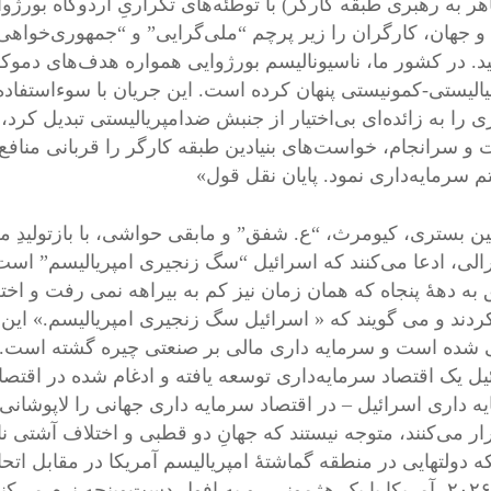
اهر به رهبری طبقه کارگر) با توطئه‌های تکراریِ اردوگاه بورژو
 و جهان، کارگران را زیر پرچم “ملی‌گرایی” و “جمهوری‌خواهی”
ید. در کشور ما، ناسیونالیسم بورژوایی همواره هدف‌های دموک
لیستی-کمونیستی پنهان کرده است. این جریان با سوءاستفا
ی را به زائده‌ای بی‌اختیار از جنبش ضدامپریالیستی تبدیل کرد
و سرانجام، خواست‌های بنیادین طبقه کارگر را قربانی منافع
 سرمایه‌داری نمود. پایان نقل قول»
ین بستری، کیومرث، “ع. شفق” و مابقی حواشی، با بازتولیدِ م
برالی، ادعا می‌کنند که اسرائیل “سگ زنجیری امپریالیسم” ا
 به دهۀ پنجاه که همان زمان نیز کم به بیراهه نمی رفت و اخت
ردند و می گویند که « اسرائیل سگ زنجیری امپریالیسم.» ای
 شده است و سرمایه داری مالی بر صنعتی چیره گشته است. بد
یل یک اقتصاد سرمایه‌داری توسعه‌ یافته و ادغام‌ شده در اقت
ه داری اسرائیل – در اقتصاد سرمایه داری جهانی را لاپوشان
رار می‌کنند، متوجه نیستند که جهانِ دو قطبی و اختلاف آشتی نا
که دولتهایی در منطقه گماشتۀ امپریالیسم آمریکا در مقابل ا
سال ۲۰۲۶، آمریکا با یک هژمونی رو به افول دست‌وپنجه نرم می‌