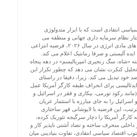
یاسی انتقادی است که با ابزار متدولوژی
ختار نظام سرمایه داری جهانی و منطقه می
پردازد و با اتکاء به کلان داده های تجربی، آمارهای بورس، و شریان های مادی انرژی در سال ۲۰۲۶، فرضیه انتزاعی
ایده آلیستی و صرفا رمانتیک اعلام می کند.
 «شاه، سگ زنجیری امپریالیسم» در دهه پنجاه
 تحلیل کنکرت نشان می دهد که چطور تکرار این
د خود تبدیل می کند. زیرا، دقیقا در راستای
ایدئالیسی برای انحراف طبقه کارگر آمریکا عمل
انند رکود تورمی، بیکاری و فقر در اسرائیل و
 اسرائیل را به جای مبارزه با استثمار عریان
تیب، این فرضیه با لاپوشانی قهر ساختاری
 کارگر آمریکا را دچار سرگیجه تئوریک کرده،
ر داخلی منحرف ساخته و تضاد آشتی ناپذیر کار و
وب اقتصاد سیاسی انتقادی، تفاوت بنیادینی میان