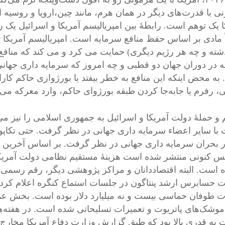
زنی با قدرت‌های دیگر در همان هرم، مانند چین،اروپا و روسیه
ا یک توهم است. رابطۀ بین امپریالیسم آمریکا و اسرائیل یک 
 مادی بر اساس حفظ منافع سرمایه است. امپریالیسم آمریکا ت
شته و چه هر رژیم دیگری) حمایت می کرد و می کند که منافع ک
ه در دوران جهان دو قطبی و چه امروز که سرمایه داری جهان
به محض اینکه این منافع به خطر بیفتد یا بورژوازی حاکم کارا
، رفرم یا جابه‌جا کردن طبقه بورژوای حاکم، وارد معرکه می
 و حملۀ دولت آمریکا و اسرائیل به جمهوری اسلامی را نیز م
 با سایر اعضاء سرمایه داری جهانی در نظر گرفت. حتی تکاپوی
در بحران سرمایه داری جهانی در نظر گرفت. بر اساس آخرین 
س کنونی منتشر شده است هزینۀ مستقیم نظامی دولت آمریکا در
 است. البته اقتصاددانان و مراکز پژوهشی دیگر، رقم رسمی را 
حسابرس ارشد پنتاگون در جلسات استماع کنگره اعلام کرد 
ت طوفان حماسی بیست و نه میلیارد دلار بوده است. بخش عم
 موشک‌های پاتریوت و تعمیرات تسلیحاتی شده است. در هفته‌
 به قدری بالا بود که طبق گزارش وزارت دفاع آمریکا مخارج به