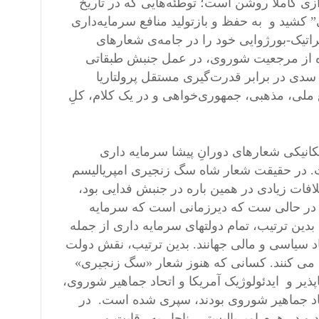
ازی کاملاً روشن است؛ توطئه‌هایی که در تاریخ
 کشید و به حفظ و بازتولید منافع سرمایه‌داری
راتیک-بورژوایی خود را در جامه‌ی شعارهای
ده از مرجعیت شوروی، در عمل جنبش طبقاتی
، سدی در برابر قدرت‌گیری مستقل پرولتاریا
 ملی، مذهبی، جمهوری‌خواهی و در یک کلام، کلِ
کانیکی شعارهای دورانِ پیشا سرمایه داری
ست. در حقیقت شعار شاه سگ زنجیری امپریالیسم
لافات زیادی در همین باره در جنبش فدایی بود،
ن در حالی ست که دیرزمانی است که سرمایه
ین ترتیب، تمام دولتهای سرمایه داری از جمله
صاد سیاسی و مالی جهانند. بدین ترتیب، نقش دولت
ی می کنند. کسانی که هنوز شعار «سگ زنجیری»
پذیر و ایدئولوژیک آمریکا و اتحاد جماهیر شوروی،
تحاد جماهیر شوروی بودند، سپری شده است. در
کند و در هرم امپریالیستی، ناچار به رقابت و