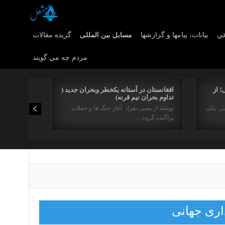
عي
بیانات، پیامها و گزارشها
مسایل بین المللی
گزیده مقالات
مردم چه مي گويند
؛ از
افغانستان در آستانه یکخطر وبحران جدید (
تداوم بحران نیم قرنه)
یر، یکی
نوشته از بصیر دهزاد آغاز جنگ ها و حملات
پراگنده گروه…
اری جهانی