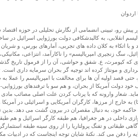
ا اردوان
پیش رو، تبیینی انضمامی از نگارش تحلیلی در حوزه اقتصاد س
الیسم انقلابی، به کالبدشکافی دولت بورژوایی اسرائیل در سا
ئیل، سگ زنجیری امپریالیسم» را ناکارآمد، انتزاعی، مکانیکی، 
 که کیومرث، ع. شفق و حواشی، آن را از فرمول تاریخ گذشته
رداری و مونتاژ کرده اند توجیه گر بحران سرمایه داری است.
حتی قصد اولیه آن ها برای مخالفت با امپریالیسم را عملا به ض
 خود دولت آمریکا از بحران، و هم سو با ترفندهای بورژوایی-
اید. شعار وارونه که با پرتاب کردن علت اصلی مصائب مادی (م
) به خارج از مرزها، کارگران آمریکایی و اسرائیلی در آمریکا و
حاکمه خود، به دنبال مقصران در بیرون گشت می دهد. بدین تر
ازی داخلی در هر جغرافیا، هم طبقه کارگر اسرائیل و هم طبقه
آگاهی طبقاتی و تفنگ پرولتاریا را از روی سینه طبقه استثمارگ
ه را دفن می کند. نکتۀ شایان توجه اینجاست که در ادبیات مکت