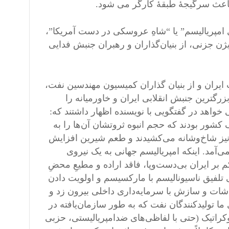
ار باعث سرگیجۀ طبقۀ کارگر می شود.
امپریالیسم” یا “شاهِ عروسکی در دست آمریکا”،
ن جزنی، از بنیان‌گذاران و رهبران جنبش فدایی
یران و از بنیان گذاران کمیسیون مهندسین نفت،
زرگترین جنبش انقلابی ایران و خاورمیانه را
خواهد در گفتگویی با نویسنده اظهار داشتند که:
شور بودند که حجم انبوه ثروتشان آن‌ها را به
 نیز شاخ‌وشانه می‌کشیدند و طعم شیرین افزایش
آمد. اینکه امپریالیسم جهانی به یک نیروی
 بر ایران بی‌دست‌وپا، فاقد اراده و مطیعِ محضِ
لفیق ناسیونالیسم با مارکسیسم و اولویت دادن
اشات و سازش با سرمایه‌داری داخلی بیرون زد و
ا تولیدکنندگان نفت که به طور سازمان‌یافته در
وکراتیک (حتی با لفاظی‌های ضدامپریالیستی، حزبی