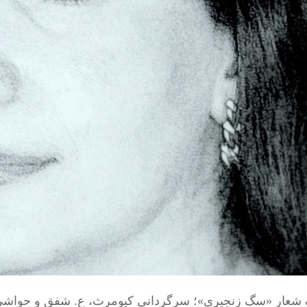
ِ شعار «سگ زنجیری»؛ سرگردانیِ کیومرث، ع. شفق و حواش