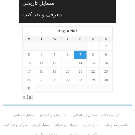
مسایل تاریخی
معرفی و نقد کتب
August 2026
M
T
W
T
F
S
S
1
2
3
4
5
6
7
8
9
10
11
12
13
14
15
16
17
18
19
20
21
22
23
24
25
26
27
28
29
30
31
« Jul
گزیده مقالات
مسایل بین المللی
بیانات، پیامها و گزارشها
مسايل اجتماعي
علمی و معلوماتی
مسايل هنری
شعر،ادب و عرفان
مسایل تاریخی
معرفی و نقد کتب
آگهی ها
اعلانات فوتی
مردم چه مي گويند