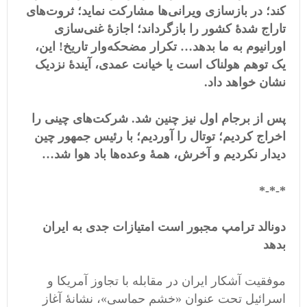
کند؛ در بازسازی ویرانی‌ها مشارکت نماید؛ ثروت‌های
تاراج شدۀ کشور را بازگرداند؛
اجازۀ
غنی‌سازی
اورانیوم به ما بدهد… تکرار مضحکه‌وار تاریخ! این،
یک توهم هولناک است یا خیانت عمدی، آیندۀ نزدیک
نشان خواهد داد.
پس از برجام اول نیز چنین شد. شرکت‌های چینی را
اخراج کردیم؛ توتال را آوردیم؛ با رئیس جمهور چین
دیدار نکردیم و آخرش، همۀ وعده‌ها باد هوا شد…
*-*-*
دونالد ترامپ مجبور است امتیازات جدی به ایران
بدهد
موفقیت آشکار ایران در مقابله با تجاوز آمریکا و
اسرائیل تحت عنوان «خشم حماسی»، نشانۀ آغاز