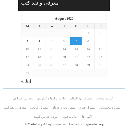
معرفی و نقد کتب
August 2026
M
T
W
T
F
S
S
1
2
3
4
5
6
7
8
9
10
11
12
13
14
15
16
17
18
19
20
21
22
23
24
25
26
27
28
29
30
31
« Jul
گزیده مقالات
مسایل بین المللی
بیانات، پیامها و گزارشها
مسايل اجتماعي
علمی و معلوماتی
مسايل هنری
شعر،ادب و عرفان
مسایل تاریخی
معرفی و نقد کتب
آگهی ها
اعلانات فوتی
مردم چه مي گويند
©
Mashal.org
All rights reserved. Contact:
info@mashal.org