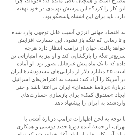
مطرح است و همچنان باقی مانده که: «دونالد، چرا
این کار را کرد؟» این پرسش تهدیدی در خود نهفته
دارد: باید برای این اشتباه پاسخگو بود.
به اقتصاد جهانی انرژی آسیب قابل توجهی وارد شده
و تا زمانی که تنگه باز نشود، این خسارت افزایش
خواهد یافت. جهان از ترامپ انتظار دارد هرچه
سریع‌تر تنگه را بازگشایی کند و او نیز به امتیازاتی تن
داده که تا یک ماه پیش غیرقابل تصور بود. او آماده
است ۲۵ میلیارد دلار از دارایی‌های مسدودشدۀ ایران
در آمریکا را آزاد کند؛ نسبت به اعتراض‌های اسرائیل
دربارۀ «برنامۀ هسته‌ای» ایران بی‌اعتنا باشد و حتی
ایجاد «صندوق کمک» برای بازسازی خسارت‌های
واردشده به ایران را پیشنهاد دهد.
با توجه به لحن اظهارات ترامپ دربارۀ آشتی با
تهران، از جمعۀ آینده دورۀ جدید دوستی و همکاری
میان آمریکایی‌ها و ایرانیان آغاز خواهد شد که تمام