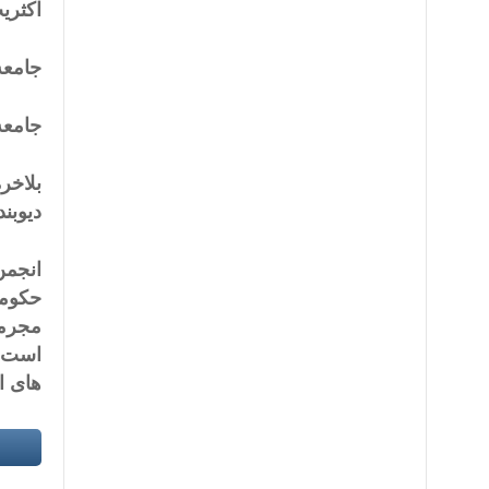
اکثریت بیش از ۲۵ میلیونی ل
جامعه
جامعه 
بلاخر
دیوبند
انجمن
حکومت
مجرمی
است و
های ا