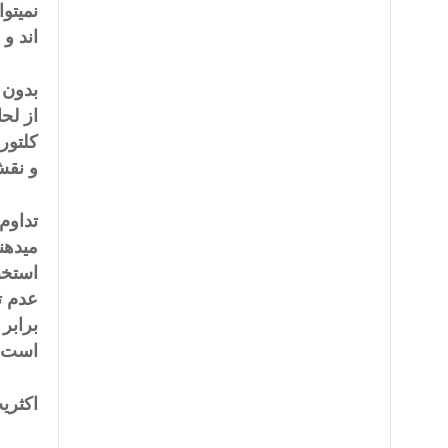
نمیتو
اند و 
بدون 
از لح
کلتور
و نقش
تداوم
میدهن
استخب
عدم ت
برابر
است 
اکثریت