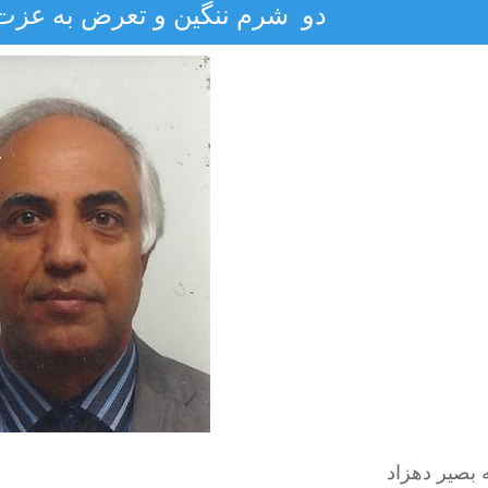
دو شرم ننگین و تعرض به عزت 
 بصیر دهزاد