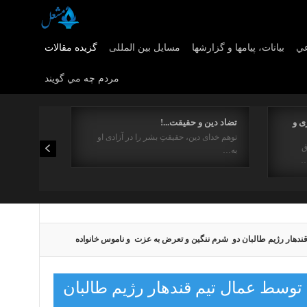
عي
بیانات، پیامها و گزارشها
مسایل بین المللی
گزیده مقالات
مردم چه مي گويند
ی و
تضاد دین و حقیقت...!
توهم خدای دین، حقیقتِ بشر را در آزادی او
ق
به…
…
ندهار رژیم طالبان دو شرم ننگین و تعرض به عزت و ناموس خانواده
توسط عمال تیم قندهار رژیم طالبان