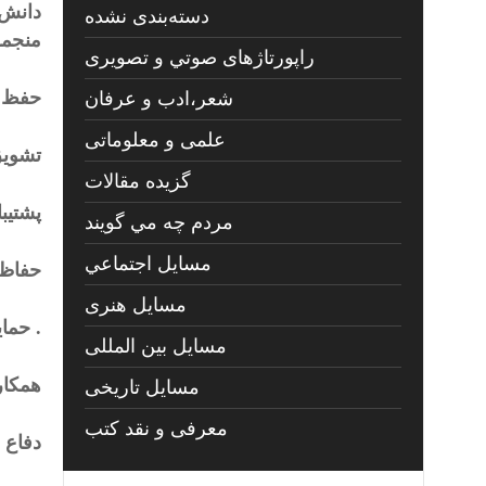
دانش 
دسته‌بندی نشده
منجمل
راپورتاژهای صوتي و تصويری
حفظ ا
شعر،ادب و عرفان
علمی و معلوماتی
تشویق
گزیده مقالات
پشتیب
مردم چه مي گويند
مسايل اجتماعي
حفاظت
مسايل هنری
. حما
مسایل بین المللی
همکار
مسایل تاریخی
معرفی و نقد کتب
دفاع ا