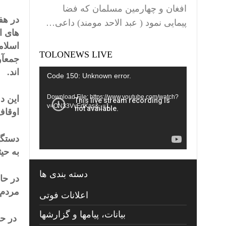
افغان و چهارمین مسلمان که فضا
در هف
پیمایی نمود ( عبد الاحد مومند) داعی…
های ا
اسلام
TOLONEWS LIVE
جمعآو
اند.
Video
Code 150: Unknown error.
Player
این د
Download File: https://www.youtube.com/watch?
v=ON33VvEdKas&_=1
اوقاف
دستگی
به حی
دسته بندی ها
در حا
مردم،
اعلانات فوتی
بیانات، پیامها و گزارشها
در حا