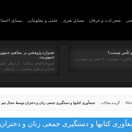
یخی
شعر،ادب و عرفان
مسايل هنری
علمی و معلوماتی
مسايل اجتما
و نَفْس چیست؟
نقدواره پژوهشیِ بر مفاهیم جمهور
جمهوریت
 الدین « سعیدی» بادِ نفس مر سینه را ز
1میرعبدالواحد سادات از منظر حقو
ه…
اساسی و علوم سیاسی در راستای : 
Mas
گزیده مقالات
جمعآوری کتابها و دستگیری جمعی زنان و دختران توسط عمال تیم ق
آوری کتابها و دستگیری جمعی زنان و دختران 