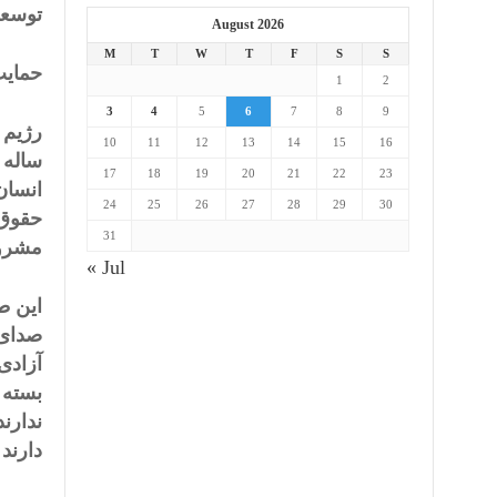
توسعه
August 2026
M
T
W
T
F
S
S
حمایت
1
2
3
4
5
6
7
8
9
10
11
12
13
14
15
16
17
18
19
20
21
22
23
انسان
24
25
26
27
28
29
30
حقوق 
31
مشروع
« Jul
این ط
صدای 
آزادی
بسته 
ندارن
دارند