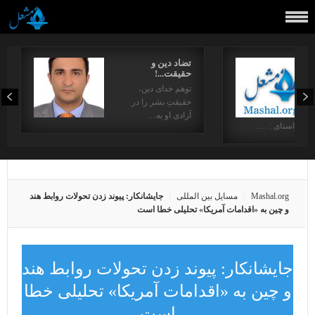
تضاد دین و
حقیقت...!
توهم خدای دین،
حقیقتِ بشر را در
آزادی او به…
در راستای : …
Mashal.org
مسایل بین المللی
جایشانکار: پیوند زدن تحولات روابط هند
و چین به «اقدامات آمریکا» تحلیلی خطا است
جایشانکار: پیوند زدن تحولات روابط هند
و چین به «اقدامات آمریکا» تحلیلی خطا
است