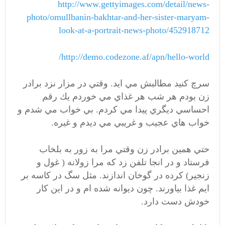
http://www.gettyimages.com/detail/news-
photo/omullbanin-bakhtar-and-her-sister-maryam-
look-at-a-portrait-news-photo/452918712
/
http://demo.codezone.af/apn/hello-world
سرچ كنيد مطالبش مي ايد. وقتي در مزار نزد برادر
زن بودم هر شب هر غذاي مي خوردم يك رقم
احساسي ديگري پيدا مي كردم. بي خواب مي شدم و
خواب هاي عجيب و غريبي مي ديدم و غيره.
حتي همين برادر زن وقتي مرا به زور به بلخاب
فرستاد و در انجا تلفن زد كه مرا زولانه ( غول و
زنجير) كرده در گوخان اندازند. مثل سگ در كاسه بر
ايم غذا بياورند. چون ديوانه شده ام و در اين كار
خودش دست دارد.