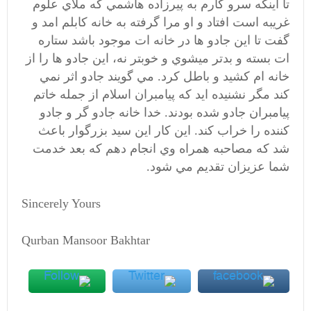
تا اينكه سرو كارم به پيرزاده هاشمي كه ملاي علوم
غريبه است افتاد و او مرا گرفته به خانه كابلم امد و
گفت تا اين جادو ها در خانه ات موجود باشد ستاره
ات بسته و بدتر ميشوي و خوبتر نه، اين جادو ها را از
خانه ام كشيد و باطل كرد. مي گويند جادو اثر نمي
كند مگر نشنيده ايد كه پيامبران اسلام از جمله خاتم
پيامبران جادو شده بودند. خدا خانه جادو گر و جادو
كننده را خراب كند. اين كار اين سيد بزرگوار باعث
شد كه مصاحبه همراه وي انجام دهم كه بعد خدمت
شما عزيزان تقديم مي شود.
Sincerely Yours
Qurban Mansoor Bakhtar