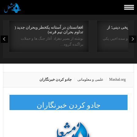
راتاریخی دینی؛ از
افغانستان در آستانه یکخطر وبحران جدید (
تداوم بحران نیم قرنه)
د در دو سده اخیر، یکی
نوشته از بصیر دهزاد آغاز جنگ ها و حملات
پراگنده گروه…
Mashal.org
علمی و معلوماتی
جادو كردن خبرنگاران
جادو كردن خبرنگاران