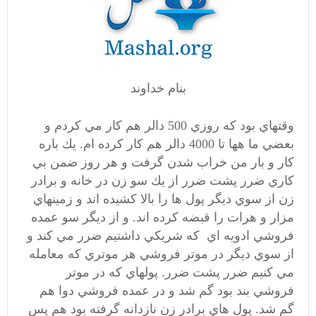
بنام خداوند
وقتهاي بود كه روزي 500 دالر هم كار مي كردم و
بعضي ما هها تا 4000 دالر هم كار كرده ام. يك باره
كار و بار من خراب شدن گرفت و هر روز ضمن بي
كاري ضرر پشت ضرر از يك سو زن در خانه و برادر
زن از سوي ديگر پول ها را بالا كشيده اند و زمينهاي
مزار و هرات را قبضه كرده اند. و از ديگر سو عمده
فروشي ادويه اي كه شريكي داشتيم ضرر مي كند و
از سوي ديگر در موتر فروشي هر موتري كه معامله
مي كنيم ضرر پشت ضرر. پولهاي كه در موتر
فروشي بند بود گم شد و در عمده فروشي دوا هم
گم شد. پول هاي برادر زن نازدانه گرفته بود هم پس