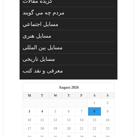
گزیده مقالات
مردم چه مي گويند
مسايل اجتماعي
مسايل هنری
مسایل بین المللی
مسایل تاریخی
معرفی و نقد کتب
August 2026
M
T
W
T
F
S
S
1
2
3
4
5
6
7
8
9
10
11
12
13
14
15
16
17
18
19
20
21
22
23
24
25
26
27
28
29
30