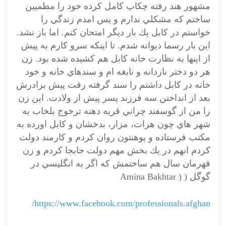
مشهور هند رفته چكاپ كامل كرده خود را مطميين
ساختم كه مشكلي ندارم و پس امدم زندگي را
خواستم در كابل يك بار ديگر امتحان كنم. اما باز نشد.
اين بار رسما ديوانه شدم. تا اينكه سرو كارم به پيش
از اينها به نظارت خانه كابل هم كشيده شده بود. زن
هر دو دختر نازدانه و نابغه ام و سندهاي خانه و خود
خانه در كابل داشتم را سند گرفته رفت پيش برادرش
بعد از انداختن سه فرزند پسر پيش از ولادت. اين زن
را من از گوسفند چراني قريه دهنه ترخوج بلخاب به
شهر هاي چون هرات، مزار، بدخشان و كابل اورده به
مكتب فرستاده و پوهنتون روان كردم و كارمند دولت
كردم انهم در يك بخش مهم دولت جابجا كردم و زن
قهرمان سال هم ساختمش كه اگر به انگليسي در
گوگل (
Amina Bakhtar )
/
https://www.facebook.com/professionals.afghan