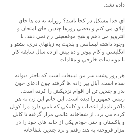
داده نشد.
اي خدا مشكل در كجا باشد؟ روزانه به ده ها جاي
اپلاي مي كنم و بعضي روزها چندين جاي امتحان و
انترويو مي دهم و هيچ موفقعيتي رخ نمي دهد. با
وجود داشته ليسانس و بلديت به زبانهاي دري، پشتو و
انگليسي و كام پيوتر و ده بيش از ده سال سابقه كار
با موسسات خارجي و مقامات.
هر روز پشت سر من تبليغات است كه باختر ديوانه
شده است. آبال پير زاده ها گرفته چون ادعاي خون
پدر و چندين تن از اقوام نزديكش را كرده است.
رييس جمهور را ديده است. اين خانم اين زن به هر
داكتر نامدار اعصاب و كلينكي كه نامي دارد مرا كوتل
كرده مي برد. از شفاخانه عالمي مزار گرفته تا كابل
و پاكستان و حتي خودم يكي از خانه هاي خود را در
مزار فروخته به هند رفتم و نزد چندين شفاخانه