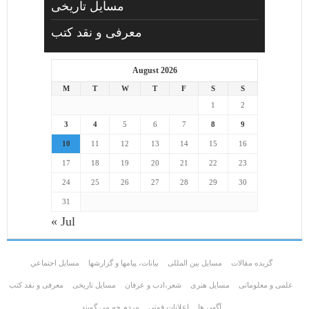
مسایل تاریخی
معرفی و نقد کتب
August 2026
M
T
W
T
F
S
S
1
2
3
4
5
6
7
8
9
10
11
12
13
14
15
16
17
18
19
20
21
22
23
24
25
26
27
28
29
30
31
« Jul
گزیده مقالات
مسایل بین المللی
بیانات، پیامها و گزارشها
مسايل اجتماعي
علمی و معلوماتی
مسايل هنری
شعر،ادب و عرفان
مسایل تاریخی
معرفی و نقد کتب
آگهی ها
اعلانات فوتی
مردم چه مي گويند