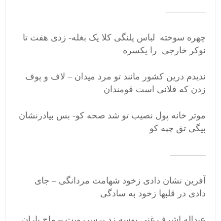
————–
چهره سوخته لباس پلنگی کلا یک بغله- زدی هفت تا
نوکر خارجی را یکسره
ندیدم درین کشور مانند تو مرد میدان – لاف و پوف
زدن که فلانی است قومندان
موتر خانه پول نصیب تو شد صحه کو- بس بیادرنشان
بیگی تق چپه کو
————
آفرین نشان دادی زخود شهامت مردانگی – جای
دادی در قلبها زخود به سادگی
عبداله اشرف غنی بوسه زد برسررویت – ماچ باران