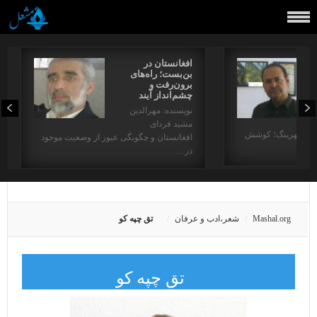
افغانستان در
بن‌بست؛ راه‌های
برون‌رفت و
چشم‌انداز آیند
نویسنده: مهرالدین
مشید فردای
) آرام بختیاری مهرینگ؛ کوشش
افغانستان و چگونگی عبور از وضعیت موجود
در…
Mashal.org
شعر،ادب و عرفان
تق چپه کو
تق چپه کو