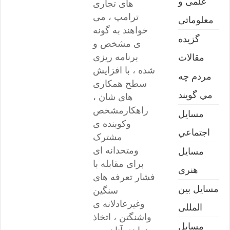
علمی و
های تجاری
ترامپ ، می
معلوماتی
خواهند به گونه
گزیده
ی مشخص و
برنامه ریزی
مقالات
شده ، با افزایش
مردم چه
سطح همکاری
مي گويند
های شان ،
راهکارمشخص
مسايل
وکوبنده ی
اجتماعي
مشترک
ومتحدانه ای
مسايل
برای مقابله با
هنری
فشار تعرفه های
مسایل بین
سنگین
وغیرعادلانه ی
المللی
واشنگتن ، اتخاذ
مسایل