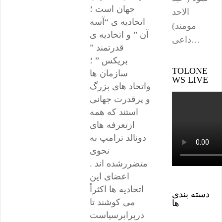
جهان است ؛
الاحد
اتحادیه ی “آسه
مومند)
آن ” و اتحادیه ی
داعی…
قدرتمند ”
بریکس ” ؛
TOLONE
سازمان ها
WS LIVE
واتحاد های بزرگ
و پرقدرت جهانی
استند که همه
ازتعرفه های
دونالد ترامپ به
نحوی
متضررشده اند .
اعضای این
اتحادیه ها اکثراً
دسته بندی
می کوشند تا
ها
دربرابرسیاست