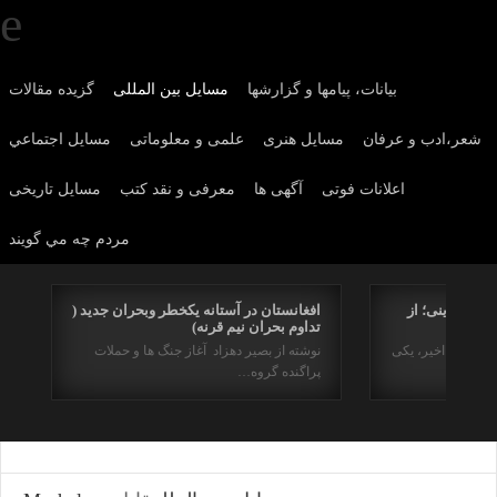
بیانات، پیامها و گزارشها
مسایل بین المللی
گزیده مقالات
شعر،ادب و عرفان
مسايل هنری
علمی و معلوماتی
مسايل اجتماعي
اعلانات فوتی
آگهی ها
معرفی و نقد کتب
مسایل تاریخی
مردم چه مي گويند
اریخی دینی؛ از
افغانستان در آستانه یکخطر وبحران جدید (
تداوم بحران نیم قرنه)
 دو سده اخیر، یکی
نوشته از بصیر دهزاد آغاز جنگ ها و حملات
پراگنده گروه…