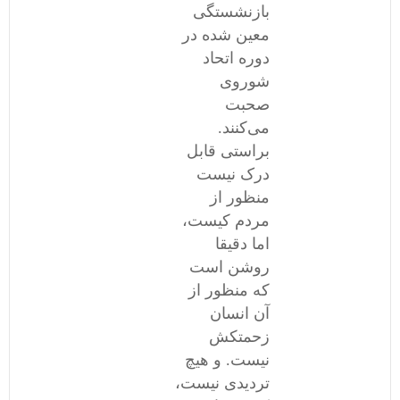
بازنشستگی
معین شده در
دوره اتحاد
شوروی
صحبت
می‌کنند.
براستی قابل
درک نیست
منظور از
مردم کیست،
اما دقیقا
روشن است
که منظور از
آن انسان
زحمتکش
نیست. و هیچ
تردیدی نیست،