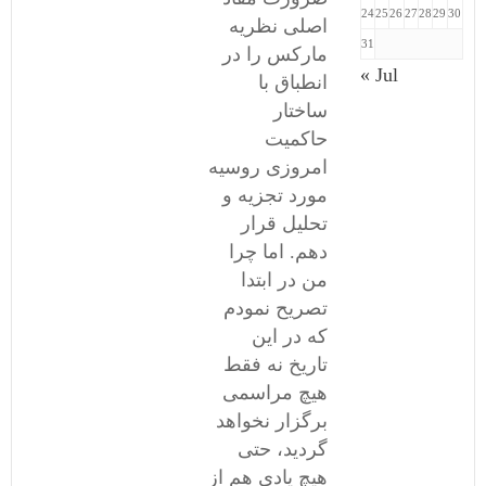
24
25
26
27
28
29
30
اصلی نظریه
31
مارکس را در
« Jul
انطباق با
ساختار
حاکمیت
امروزی روسیه
مورد تجزیه و
تحلیل قرار
دهم. اما چرا
من در ابتدا
تصریح نمودم
که در این
تاریخ نه فقط
هیچ مراسمی
برگزار نخواهد
گردید، حتی
هیچ یادی هم از