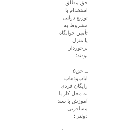
حق مطلق
استخدام با
توزیع دولتی
مشروط به
تأمین خوابگاه
یا منزل
برخوردار
بودند؛
۵ــ حق
ایاب‌وذهاب
رایگان فردی
به محل کار یا
آموزش با سند
مسافرتی
دولتی؛