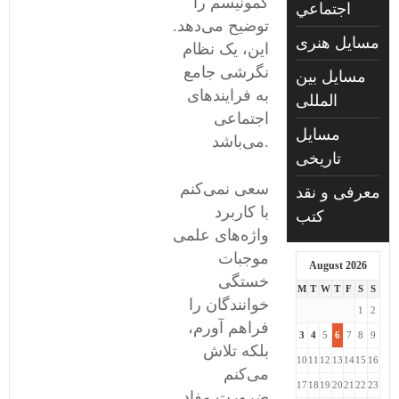
کمونیسم را
اجتماعي
توضیح می‌دهد.
مسايل هنری
این، یک نظام
نگرشی جامع
مسایل بین
به فرایندهای
المللی
اجتماعی
مسایل
می‌باشد.
تاریخی
سعی نمی‌کنم
معرفی و نقد
با کاربرد
کتب
واژه‌های علمی
موجبات
August 2026
خستگی
M
T
W
T
F
S
S
خوانندگان را
1
2
فراهم آورم،
3
4
5
6
7
8
9
بلکه تلاش
10
11
12
13
14
15
16
می‌کنم
17
18
19
20
21
22
23
ضرورت مفاد