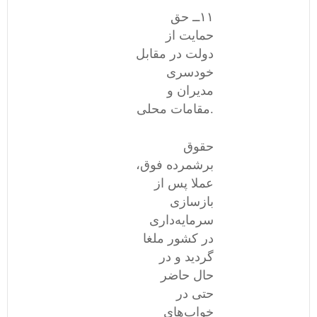
١١ــ حق
حمایت از
دولت در مقابل
خودسری
مدیران و
مقامات محلی.
حقوق
برشمرده فوق،
عملا پس از
بازسازی
سرمایه‌داری
در کشور ملغا
گردید و در
حال حاضر
حتی در
خواب‌های