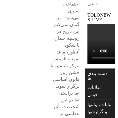
داعی…
اجتماعی
سپری
TOLONEW
می‌شود. من
S LIVE
گمان نمی‌کنم
این تاریخ در
روسیه چندان
با شکوه
آنطور، مانند
نمونه، تأسیس
مرکز یلتسین یا
جشن روز
دسته بندی
ها
قانون اساسی
برگزار شود.
اعلانات
اما براستی
فوتی
تعالیم این
بیانات، پیامها
شخصیت تأثیر
و گزارشها
عظیمی بر