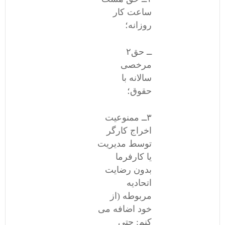
ساعت کار
روزانه؛
۲ــ حق
مرخصی
سالانه با
حقوق؛
٣ــ ممنوعیت
اخراج کارگر
توسط مدیریت
یا کارفرما
بدون رضایت
اتحادیه
مربوطه (از
خود اضافه می
کنم: حتی