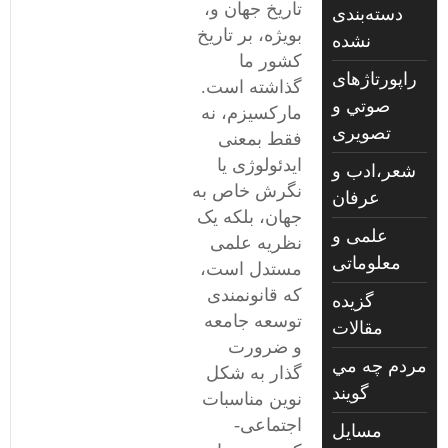
تاریخ جهان و،
دسته‌بندی
بویژه، بر تاریخ
نشده
کشور ما
راپورتاژهای
گذاشته است.
صوتي و
مارکسیزم، نه
تصويری
فقط بمعنی
ایدئولوژی یا
شعر،ادب و
نگرش خاص به
عرفان
جهان، بلکه یک
علمی و
نظریه علمی
معلوماتی
مستدل است،
که قانونمندی
گزیده
توسعه جامعه
مقالات
و ضرورت
مردم چه مي
گذار به شکل
گويند
نوین مناسبات
اجتماعی-
مسايل