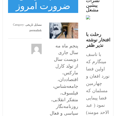
نشرات
ضرورت امروز
پیشین
مشعل
مسایل تاریخی
Category:
permalink
رحلت با
افتخار نوشته
نذیر ظفر
پنجم ماه مه
سال جاری
با تاسف
دویست سال
مینگارم که
از تولد کارل
اولین فضا
مارکس،
نورد افغان و
اقتصاددان،
چهارمین
جامعه‌شناس،
مسلمان که
فیلسوف،
فضا پیمایی
متفکر انقلابی،
نمود ( عبد
روزنامه‌نگار
الاحد مومند)
سیاسی و فعال