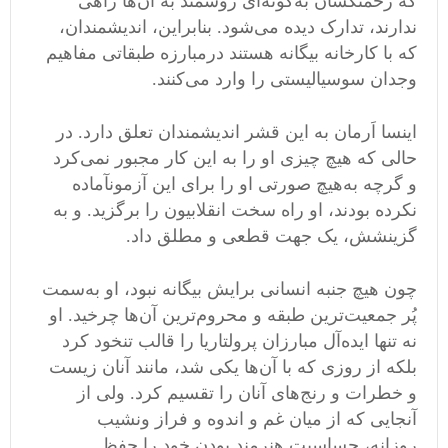
که زحمتکشان به
گونه
ای روشمند به آن
ها راهی
ندارند، تدارک دیده می
شود
.
بنابراین، اندیشمندان،
که با کارخانه بیگانه هستند درمبارزه طبقاتی مفاهیم
وجدان سوسیالیستی را وارد می
کنند
.
اینسا اَرمان به این قشر اندیشمندان تعلق دارد
.
در
حالی که هیچ چیزی او را به این کار مجبور نمی
کرد
و گرچه به
هیچ صورتی او را برای این آزمونآماده
نکرده بودند، او راه سخت انقلابیون را برگزید
.
و به
گزینشش، یک جهت قطعی و مطلق داد
.
چون هیچ جنبه انسانی برایش بیگانه نبود، او به
سمت
پُر جمعیت
ترین طبقه و محروم
ترین آن
ها چرخید
.
او
نه تنها ایده
آل مبارزان پرولتاریا را قالب تنخود کرد
بلکه از روزی که با آن
ها یکی شد، مانند آنان زیست
و خطرات و رنج
های آنان را تقسیم کرد
.
ولی از
آنجایی که از میان غم و اندوه و فراز ونشیب
روزانه، حساسیت هنرمند بودن خود را حفظ