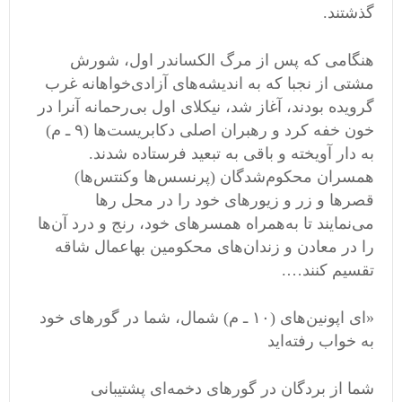
گذشتند
.
هنگامی
‌
که پس از مرگ الکساندر اول، شورش
مشتی از نجبا که به اندیشه
های آزادی
خواهانه غرب
گرویده بودند، آغاز شد، نیکلای اول بی
رحمانه آنرا در
خون خفه کرد و رهبران اصلی دکابریست
ها
(
۹ ـ م
)
به دار آویخته و باقی به تبعید فرستاده شدند
.
همسران محکوم
شدگان
(
پرنسس
ها وکنتس
ها
)
قصرها و زر و زیور
های خود را در محل رها
می
نمایند تا به
همراه همسر
های خود، رنج و درد آن
ها
را در معادن و زندان
های محکومین بهاعمال شاقه
تقسیم کنند
….
«
ای اپونین
های
(
۱۰ ـ م
)
شمال، شما در گورهای خود
به خواب رفته
اید
شما از بردگان در گورهای دخمه
ای پشتیبانی