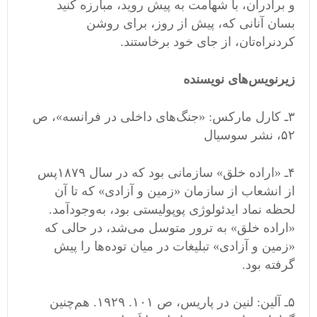
و برادران، با شهامت به پیش روید، مبارزه کنید
بسان آنانی که، پیش از روز، برای روشن
کردنراه
تان، از جای خود برخاستند
.
زیرنویس
های نویسنده
۳ـ کارل مارکس
: «
جنگ
های داخلی در فرانسه
»
، ص
۵۲، نشر سوسیال
۴ـ
«
اراده خلق
»
سازمانی بود که در سال ۱۸۷۹پس
از انشعاب از سازمان
«
زمین و آزادی
»
که تا آن
لحظه نماد ایدئولوژی پوپولیستی بود، به
وجودآمد
.
«
اراده خلق
»
به ترور متوسل می
شد، در حالی که
«
زمین و آزادی
»
تبلیغات در میان توده
ها را پیش
گرفته بود
.
۵ـ آلین
:
لنین در پاریس، ص ۱۰۱
.
۱۹۲۹
.
هم
چنین