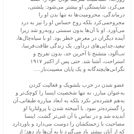
می
کرد، شایستگی او بیشتر می
شود
:
پلشتی،
درماندگی، محرومیت
ها نه تنها بدن او را
مجروحمی
کرد بلکه روح حساس او را نیز به درد
می
آورد
.
او با آن
ها بدون سستی روبه
رو شد زیرا
آینده دیگران در معرض خطر بود
.
او با سیاه
چال
ها،
تبعید،جدایی
های دردآور، یک زندگی طاقت
فرسا،
تب
آلود، متشنج تا آخرین حد، بدون تفریح و
استراحت، آشنا شد
.
حتی پس از اکتبر ۱۹۱۷
نگرانی
هایچندگانه و یک پایان مصیبت
بار
….
عضو شدن در حزب بلشویک و فعالیت کردن
به
عنوان مبارز، نه تنها شخصیت اینسا را کوچک
تر و
به
هم فشرده
تر نکرد بلکه به ابعاد مبارزه طبقاتی،آن
را گسترده
تر نمود
.
با آمیخته شدن با پرولتاریا او
آبدیده شد و در تماس با آن غنی
تر گشت
.
اینسا
مصاحبت با زحمتکشان را دوست می
دارد و باوردارد
که از آنان بیشتر یاد می
گیرد تا به آن
ها یاد دهد؛ از