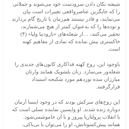
شیفته تکان دادن سر
و
دست خود می
شوند و جملاتی
را که جایگزین عناصرواقعی تغییرات است بیان
می
نمایند، و قادر نیستند هم
زمان با تاریخ گام بردارند
و توده
ها را که به
عنوان کمتر از هیچ می
شمارند،
تحقیر می
کنند،
…
از شعله
های
«
نارودنیا ولیا
» (
۴
)
خاکستری بیش نمانده که نمادی از مفاهیم کهنه
است
.
باوجود این، روح کهنه فداکاری کانون
های جدیدی را
شعله
ور می
سازد
.
زنان بلشویک همانند وارثان
مبارزان سده نوزدهم مورد شکنجه استبداد
قرارگرفتند
.
این روح
های سرکش بودند که در وجود اینسا اَرمان
دوباره زنده شدند
.
او واپسین نماینده نسلی است که
با انقلاب پرولتاریا پیروز و با آن خاموشمی
شود
.
همانند پیش
کسوتانش، او را می
توان با بی
باکی،