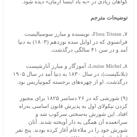
گواهان زیادی در
«
به یاد اینسا اَرمان
»
دیده شود
.
توضیحات مترجم
۷ـ
Flora Tristan
،
نویسنده و مبارز سوسیالیست
فرانسوی که در اوایل سده نوزدهم
(
۱۸۰۳
)
به دنیا
آمد و در سن ۴۱ سالگی درگذشت
.
۸ـ
Louise Michel
،
آموزگار و مبارز آنارشیست
(
بلانکیست
)
، در سال ۱۸۳۰ به دنیا آمد در سال ۱۹۰۵
درگذشت
.
او از چهره
های برجسته کمونپاریس بود
.
(
۹
)
شورشی که در ۲۶ دسامبر ۱۸۲۵ برای مجبور
کردن نیکولای اول به پذیرش قانون اساسی به
راه
افتاد
.
این شورش به
سختی سرکوب شد و
سرانعمده آن همگی به دار آویخته شدند
.
آنان
شورش خود را در ملاء
عام آغاز کرده بودند
.
پنج نفر