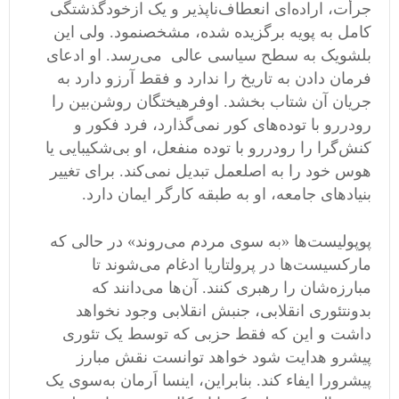
جرأت، اراده
ای انعطاف
ناپذیر و یک از
خود
گذشتگی
کامل به پویه برگزیده شده، مشخصنمود
.
ولی این
بلشویک به سطح سیاسی عالی
می
رسد
.
او ادعای
فرمان دادن به تاریخ را ندارد و فقط آرزو دارد به
جریان آن شتاب بخشد
.
اوفرهیختگان روشن
بین را
رو
در
رو با توده
های کور نمی
گذارد، فرد فکور و
کنش
گرا را رو
در
رو با توده منفعل، او بی
شکیبایی یا
هوس خود را به اصلعمل تبدیل نمی
کند
.
برای تغییر
بنیاد
های جامعه، او به طبقه کارگر ایمان دارد
.
پوپولیست
ها
«
به سوی مردم می
روند
»
در حالی که
مارکسیست
ها در پرولتاریا ادغام می
شوند تا
مبارزه
شان را رهبری کنند
.
آن
ها می
دانند که
بدونتئوری انقلابی، جنبش انقلابی وجود نخواهد
داشت و این که فقط حزبی که توسط یک تئوری
پیشرو هدایت شود خواهد توانست نقش مبارز
پیشرورا ایفاء کند
.
بنابراین، اینسا اَرمان به
سوی یک