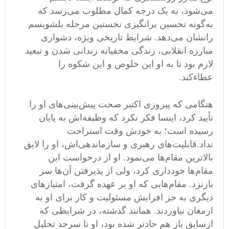
می
شود، به یک درجه کمال مطلوب می
رسد که
به
گونه تحسین برانگیزی نخستین مرحله بلشویسم
رانشان می
دهد
.
شرایط تاریخی ویژه، دشواری
مبارزه انقلابی، زندگی مخفیانه زندانی شدن و تبعید
لازم بود تا به او این خلوص و این شکوه را
عطاءکند
.
هنگامی
‌
که پیروزی اکتبر صحت پیش
بینی
های او را
تأیید کرد، اینسا فکر نکرد که وظیفه
اش به پایان
رسیده است؛ به خودش وقت استراحت
نداد
.
قابلیت
های رهبری و سازماندهی
اش، او را لایق
بالاترین مقام
ها می
نمود
.
او از درخواست این
مقام
ها خودداری کرد، ولی از پذیرفتن آن
ها سر
بازنزد
.
مقام
هایی که او بر عهده گرفت، امتیاز
های
دیگری به جز افزایش مسئولیت و کار برای او به
ارمغان نیاوردند
.
همانند گذشته، در شرایطی که
ازسابق باز هم حادتر شده بود، او تا سرحد تحلیل