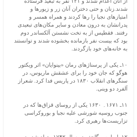
از آنان اعدام شدند و ۱۲۱ نفر به تبعید
فرستاده
شدند
.
زنان و حتی دختران آنان زر و زیور
ها و
امتیاز
های نجبا را رها کردند و همراه همسر و
پدرانشان به درون
معادن و سایر مکان
های تبعیدی
رفتند
.
فقطپس از به تخت نشستن آلکساندر دوم
بود که بیست نفر بازمانده بخشوده شدند و توانستند
به خانه
های خود بازگردند
.
۱۰ـ یکی از پرسناژ
های رمان
«
بینوایان
»
اثر ویکتور
هوگو که جان خود را برای عشقش ماریوس، در
سنگر
های انقلاب ۱۸۳۰ در پاریس فدا کرد
.
شعراز
آلفرد دو وینی
.
۱۱ـ ۱۶۷۱۔ ۱۶۳۰ یکی از روسای قزاق
ها که در
جنوب روسیه شورشی علیه نجبا و بوروکراسی
تزاریست
ها رهبری کرد
.