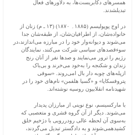
همسر
های دکابریست
ها، به دلاورهای فعال
تبدیلشدند
.
در اوج پوپولیسم
(
۱۸۸۵۔ ۱۸۷۰
) (
۱۳ ـ م
)
زنان از
خانواد
ه
شان، از اطرافیان
شان، از طبقه
شان جدا
می
شوند و دیوانه
وار خود را در مبارزه می
اندازند،در
سوء
قصد
های سیاسی شرکت می
کنند، نمایندگان
رژیم را ترور می
نمایند و صدها نفر از آنان رنج
زندان و شکنجه را به
خود می
خرند و بی
باک
ازپله
های چوبه دار بال امی
روند
. «
سوفی
پتروفسکایا
»
و
«
گسیا هلفمن
»
نام
های خود را در
شهیدنامه انقلابیون روسیه نوشته
اند
.
با مارکسیسم، نوع نوینی از مبارزان پدیدار
می
شوند
.
دیگر از آن گروه قشری و متعصبی که
به
سوی آن لحظه عالی رو
در
رویی با دژخیم خلق
کشیدهمی
شوند و به دادگستر تبدیل می
گردند،