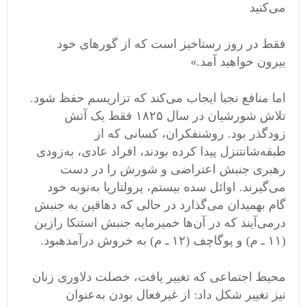
می
کنید
فقط در روز رستاخیز است که از گور
های خود
بیرون خواهید آمد
.»
اما منافع نجبا ایجاب می
کند که تزاریسم حفظ شود
.
تلاش شورشیان در سال ۱۸۲۵ فقط یک آتش
زودگذر بود
.
روشنفکران، کسانی که از
طبقه
شانتنزل پیدا کرده بودند، افراد عادی، به
زودی
رهبری جنبش اعتراضی و شورش را در دست
می
گیرند
.
اوائل سده بیستم، پرولتاریا به
نوبه خود
گام بهمیدان می
گذارد در حالی که دهاقین به جنبش
درمی
آیند که در آن
ها خمیرمایه جنبش استنکا رازین
(
۱۱ ـ م
)
و پوگاچف
(
۱۲ ـ م
)
به خروش درآمدهبود
.
محیط اجتماعی که تغییر یافت، خصلت دلاوری زنان
نیز تغییر شکل داد
:
از غیرفعال بودن به
عنوان