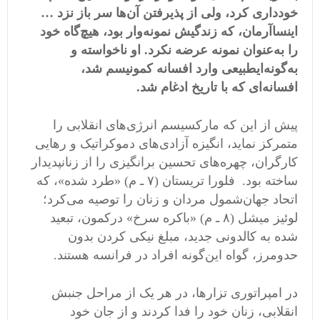
خودداری کرد، ولی از پذیرفتن آن
ها سر باز نزد
…
اینساآرمان، که زندگیش نمونه
وار بود، هیچ
گاه خود
را به
عنوان نمونه عرضه نکرد
.
او ناخواسته و
به
گونه
ایطبیعی وارد افسانه کمونیسم شد،
افسانه
ای که با تاریخ ادغام شد
.
پیش از این که مارکسیسم انرژی
های انقلابی را
متمرکز نماید، انگیزه آزادی
های دموکراتیک و رهایی
کارگران، چهره
های تحسین برانگیزی را از زنانپدیدار
ساخته بود
.
فلورا تریستان
(
۷ ـ م
) «
طرد شده
»
، که
اتحاد جهان
شمول مردان
و زنان را توصیه می
کرد؛
لوئیز میشل
(
۸ ـ م
) «
باکره سرخ
»
درکمون، تبعید
شده به کالدونی جدید، مبلغ نیکی کردن بدون
حد
و
مرز، گواه این
گونه افراد در فرانسه هستند
.
در امپراتوری تزارها، در هر یک از مراحل جنبش
انقلابی، زنان خود را فدا کردند و از جان خود