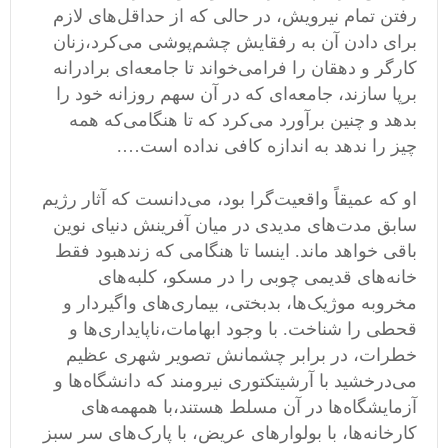
رفتن تمام نیرویش، در حالی که از حداقل
های لازم
برای دادن آن به رفقایش چشم
پوشی می
کرد،زنان
کارگر و دهقان را فرامی
خواند تا جامعه
ای برادرانه
برپا سازند، جامعه
ای که در آن سهم روزانه خود را
بدهد و چنین برآورد می
کرد که تا هنگامی
که همه
چیز را ندهد به اندازه کافی نداده است
….
او که عمیقاً واقعیت
گرا بود، می
دانست که آثار رژیم
سابق مدت
های مدیدی در میان آفرینش دنیای نوین
باقی خواهد ماند
.
اینسا تا هنگامی
‌
که زندهبود فقط
خانه
های قدیمی
‌
چوبی را در مسکو، کلبه
های
مخروبه موژیک
ها، بدبختی، بیماری
های واگیردار و
قحطی را شناخت
.
با وجود ابهامات،ناپایداری
ها و
خطرات، در برابر چشمانش تصویر شهری عظیم
می
درخشید با آرشیتکتوری نیرومند که دانشگاه
ها و
آزمایشگاه
ها در آن مسلط هستند،با همهمه
های
کارخانه
ها، با بولوار
های عریض، با پارک
های سر سبز