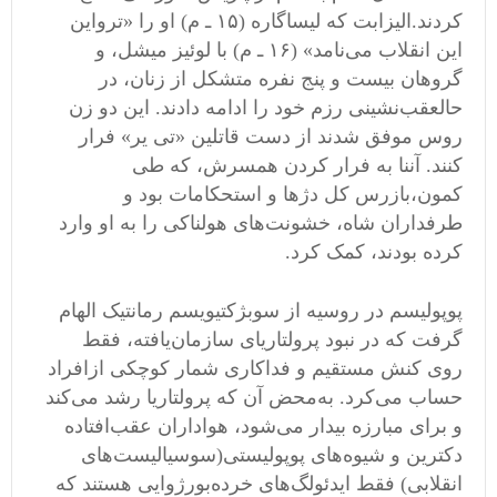
کردند
.
الیزابت که لیساگاره
(
۱۵ ـ م
)
او را
«
ترواین
این انقلاب می
نامد
» (
۱۶ ـ م
)
با لوئیز میشل، و
گروهان بیست و پنج نفره متشکل از زنان، در
حالعقب
نشینی رزم خود را ادامه دادند
.
این دو زن
روس موفق شدند از دست قاتلین
«
تی یر
»
فرار
کنند
.
آننا به فرار کردن همسرش، که طی
کمون،بازرس کل دژ
ها و استحکامات بود و
طرفداران شاه، خشونت
های هولناکی را به او وارد
کرده بودند، کمک کرد
.
پوپولیسم در روسیه از سوبژکتیویسم رمانتیک الهام
گرفت که در نبود پرولتاریای سازمان
یافته، فقط
روی کنش مستقیم و فداکاری شمار کوچکی ازافراد
حساب می
کرد
.
به
محض آن که پرولتاریا رشد می
کند
و برای مبارزه بیدار می
شود، هواداران عقب
افتاده
دکترین و شیوه
های پوپولیستی
(
سوسیالیست
های
انقلابی
)
فقط ایدئولگ
های خرده
بورژوایی هستند که