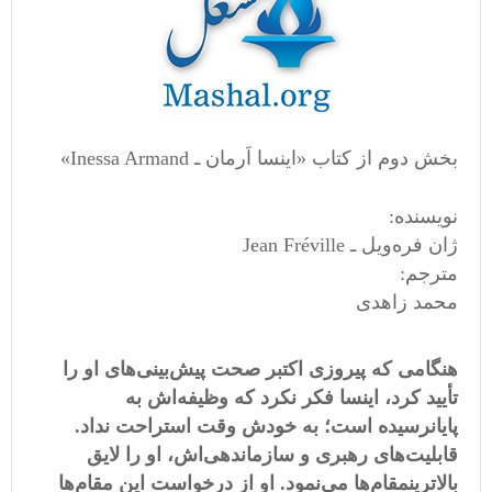
بخش دوم از کتاب «اینسا اَرمان ـ Inessa Armand»
نویسنده:
ژان فره‌ویل ـ‌ Jean Fréville
مترجم:
محمد زاهدی
هنگامی
‌
که پیروزی اکتبر صحت پیش
بینی
های او را
تأیید کرد، اینسا فکر نکرد که وظیفه
اش به
پایانرسیده است؛ به خودش وقت استراحت نداد
.
قابلیت
های رهبری و سازماندهی
اش، او را لایق
بالاترینمقام
ها می
نمود
.
او از درخواست این مقام
ها