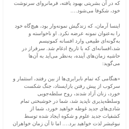
که در آن بشریتی بهبود یافته، فرمانروای سرنوشت
خود، شکوفا می
شود
….
اینسا آرمان، که زندگیش نمونه
وار بود، هیچ
گاه خود
را به
عنوان نمونه عرضه نکرد
.
او ناخواسته و
به
گونه
ای طبیعی وارد افسانه کمونیسم
شد،افسانه
ای که با تاریخ ادغام شد
.
سرفراز در
حاشیه زمان
های آینده، به
نظر می
آید به آن
ها
می
گوید
:
«
هنگامی
‌
که تمام نابرابری
ها از بین رفتند، استثمار و
سرکوب از پیش رفتن بازایستاد، جنگ شکست
خورد، زنان آزاد شدند، روح سلطه
جویی
وسلطه
پذیری ناپدید شد، شما در خوشبختی تمام
شادی
های جدید غوطه خواهید خورد، شما از
کشفیات جدید علوم و شکوه ایجاد شده توسط
نبوغبشر لذت خواهید برد
….
اما تا آن زمان خواهران