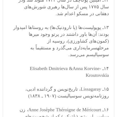
۱۲ـ امیلین پوگاچف در سال ۱۷۴۲ متولد شد ودر
سال ۱۷۷۵ پس از سال
ها رهبری شورش
های
دهقانی در مسکو اعدام شد
.
۱۳ـ پوپولیست
ها
(
یا نارودنیک
ها
)
به روستاها امیدوار
بودند
:
آن
ها باور داشتند در پرتو وجود میرها
(
کمون
های کشاورزی
)
، روسیه از
مرحلهسرمایه
داری می
گذرد و مستقیماً به
سوسیالیسم می
رسد
.
۱۴ـ
Elisabeth Dmitrieva &Anna Korvine-
Kroutovskïa
۱۵ـ
Lissagaray
، تاریخ
نویس و گرداننده ادبی،
روزنامه
نویس سوسیالیست
(
۱۹۰۷ ـ ۱۸۳۸
)
۱۶ـ
Anne Josèphe Théroigne de Méricourt
،
زن
سیاسی
لی
یژی
(
بلژیکی
)
که
از
شخصیت
های