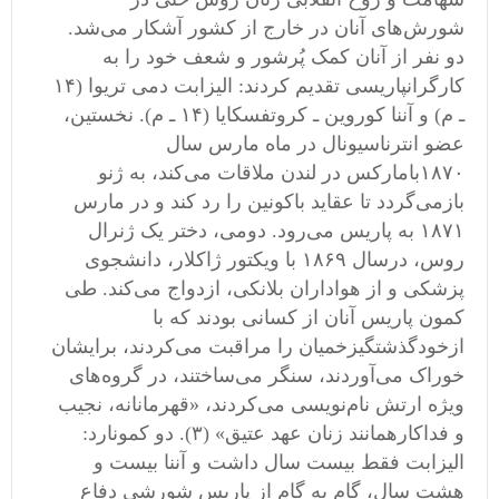
شورش
های آنان در خارج از کشور آشکار می
شد
.
دو نفر از آنان کمک پُرشور و شعف خود را به
کارگرانپاریسی تقدیم کردند
:
الیزابت دمی
‌
تریوا
(
۱۴
ـ م
)
و آننا کوروین ـ کروتفسکایا
(
۱۴ ـ م
).
نخستین،
عضو انترناسیونال در ماه مارس سال
۱۸۷۰بامارکس در لندن ملاقات می
کند، به ژنو
بازمی
گردد تا عقاید باکونین را رد کند و در مارس
۱۸۷۱ به پاریس می
رود
.
دومی، دختر یک ژنرال
روس، درسال ۱۸۶۹ با ویکتور ژاکلار، دانشجوی
پزشکی و از هواداران بلانکی، ازدواج می
کند
.
طی
کمون پاریس آنان از کسانی بودند که با
از
خود
گذشتگیزخمیان را مراقبت می
کردند، برایشان
خوراک می
آوردند، سنگر می
ساختند، در گروه
های
ویژه ارتش نام
نویسی می
کردند،
«
قهرمانانه، نجیب
و فداکارهمانند زنان عهد عتیق
» (
۳
).
دو کمونارد
:
الیزابت فقط بیست سال داشت و آننا بیست و
هشت سال، گام به گام از پاریس شورشی دفاع