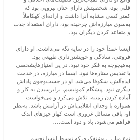
قلبی بود، شخصیتش دارای چنان نیرویی بود که
کمتر کسی مشابه آنرا داشت و اراده
ای کهکاملاً
به
سوی مبارزه
اش چرخیده بود، دارای استعداد جذب
و متقاعد کردن دیگران بود
.
اینسا عمداً خود را در سایه نگه می
داشت
.
او دارای
فروتنی، سادگی و خویشتن
داری طبیعی بود
.
به
هیچوجه به فکر خود نبود
.
در پی امتیاز
هایشخصی
یا تقدیس ستاره
ها نبود
.
اینسا در مبارزه، در خدمت
ایده
آلش، شکوفا می
شد
.
او در جست
و
جوی پاداش
دیگری نبود
.
پیشگام کمونیسم، برایرسیدن به کار و
آماده کردن زمینه، تلاش می
کرد و می
خواست
همواره با وجدان انقلابی
اش در آرامش باشد
.
به
نظر
او، باقی مسائل غروری است کهاز چیزهای اندک
فراهم می
شود، باد و دود است
….
نوع مبارز روشنفکری که توسط اینسا تجسم