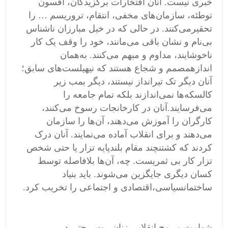
خبری نیست
.
آنان افتخارات برگزیدگان، افسون
توطئه، سازمان
های مخفی، انتقام، تروریسم
…
را
تحقیرمی
کنند
.
در حالی که در خیل مبارزان ناشناس
بی
نام و نشان باقی می
مانند، خود را وقف یک کار
ناخوشایند، مداوم و مبهم می
کنند
.
به
همان
اندازهمصمم و شجاع هستند که نیهیلست
های سابق؛
آنان دیگر تک تیرانداز نیستند، دیگر بمب زیر
کالسکه
ها نمی
اندازند بلکه تمام جامعه را
می
فرسایند
.
آنان در
کارخانجات رسوخ می
کنند،
کارگران را آموزش می
دهند، آن
ها را سازمان
می
دهند و برای انقلاب آماده می
نمایند
.
آنان درک
کردند که کشتنچند مقام بلندپایه تزار یا حتی شخص
تزار کار بی ثمریست
.
چه، آن
ها
بلافاصله توسط
کسان دیگری جایگزین می
شوند
.
باید بنیاد
ساختمانسیاسی،اقتصادی و اجتماعی را تخریب کرد
.
شهامت و روح انقلابی زنان روس حتی در