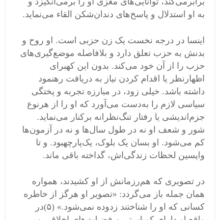
برابرمی
کند، توانایی
های مغزی او را برمی
انگیزد و
به او استدلال و پاسخ
های دندان
شکن القاء می
نماید
.
اینسا در درجه نخست یک زن حزبی است
.
او روح و
بدنش به حزب تعلق دارد و بلافاصله موضع
گیری
های
حزب را از آن خود می
کند
.
بدون این کهبرای
اظهارنظر یا اقدام کردن نیاز به دریافت رهنمود
داشته باشد
.
خیلی زود، در مبارزه تجربه و پختگی
سیاسی لازم را به
دست می
آورد که او را از هرنوع
جزم
اندیشی یا رفتار تنگ
نظرانه برکنار می
نماید
.
شور و شعف او نه در طول سال
ها و نه در آزمون
ها
کم می
شود
.
او بسان یک بلوک، یک
پارچهبود
.
و تا
واپسین لحظات زندگی
اش، گداخته باقی ماند
.
در تصویری که هم
رزمانش از او کشیدند، همواره
همان جمله باز
‌
می
گردد
: «
تصویر او هرگز از خاطره
کسانی که او را شناختند زدوده نمی
شود
.» (
۵
)
در
واقع او دارای کمیاب
ترین فضیلت
های اخلاقی و