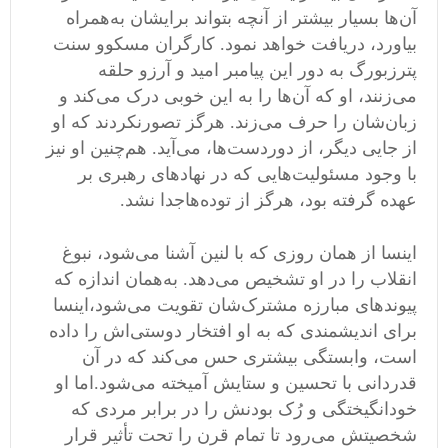
آن
ها بسیار بیشتر از آنچه بتواند برایشان به
همراه
بیاورد، دریافت خواهد نمود
.
کارگران مسکوو سنت
پترزبورگ به دور این پیامبر امید و آرزو حلقه
می
زنند، او که آن
ها را به این خوبی درک می
کند و
زبان
شان را حرف می
زند
.
هرگز تصورنکردند که او
از جایی دیگر، از دور
دست
ها، می
آید
.
هم
چنین او نیز
با وجود مسئولیت
هایی که در نهاد
های رهبری بر
عهده گرفته بود، هرگز از توده
هاجدا نشد
.
اینسا از همان روزی که با لنین آشنا می
شود، نبوغ
انقلاب را در او تشخیص می
دهد
.
به
همان اندازه که
پیوند
های مبارزه مشترک
شان تقویت می
شود،اینسا
برای اندیشمندی که به او افتخار دوستی
اش را داده
است، وابستگی بیشتری حس می
کند که در آن
قدردانی با تحسین و ستایش آمیخته می
شود
.
اما او
خود
انگیختگی و رُک بودنش را در برابر مردی که
شخصیتش می
رود تا تمام قرن را تحت تأثیر قرار