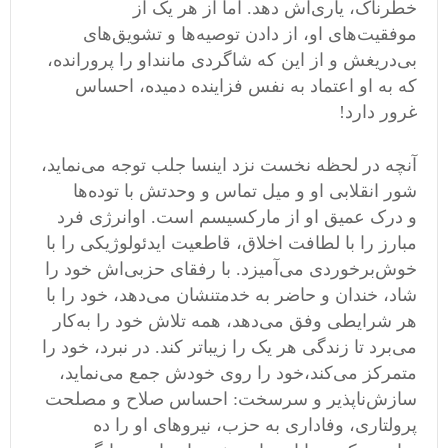
خطرناک،
یاری
اش دهد
.
اما از هر یک از
موفقیت
های او، از دادن توصیه
ها و تشویق
های
بی
دریغش و از این که شاگردی ماننداو را پرورانده،
که به او اعتماد به نفس فزاینده دمیده، احساس
غرور دارد
!
آنچه در لحظه نخست نزد اینسا جلب توجه می
نماید،
شور انقلابی او و میل تماس و وحدتش
با توده
ها
و
درک عمیق او از مارکسیسم است
.
اوانرژی فرد
مبارز را با لطافت اخلاق، قاطعیت ایدئولوژیکی را با
خوش
برخوردی می
آمیزد
.
با رفقای حزبی
اش خود را
شاد، خندان و حاضر به خدمتنشان می
دهد، خود را با
هر شرایطی وفق می
دهد، همه تلاش خود را به
کار
می
برد تا زندگی هر یک را زیباتر کند
.
در نبرد، خود را
متمرکز می
کند،خود را روی خودش جمع می
نماید،
سازش
ناپذیر و سرسخت
:
احساس صلاح و مصلحت
پرولتاری، وفاداری به حزب، نیروهای او را ده