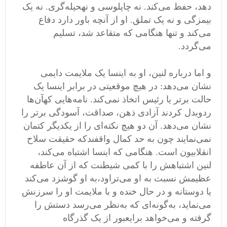
دهد، حفظ می
کند
.
نه چاپلوسی و نهحیله
گری
.
نه یک
بیمزگی و نه یک تملق
.
او از آنچه باور دارد دفاع
می
کند و تنها هنگامی
‌
که متقاعد شد، تسلیم
می
گردد
.
و اما درباره لنین، او به اینسا یک ملایمت دایمی
نشان می
دهد
:
در هیچ موقعیتی در برابر اینسا یک
حالت برتر یا رئیس اتخاذ نمی
کند
.
نامه
هایی کهآن
ها
رد
و
بدل کردند آزادی ذهن، صداقت، آسودگی برتر را
نشان می
دهد
.
آن دو هیچ نکته
ای را از یکدیگر کتمان
نمی
نمایند چون به حد کمال واقفندکه حقیقت سلاح
انقلابیون است
.
هنگامی
‌
که اینسا اشتباه می
کند،
لنین اشتباهش را با کمی
‌
شیطنت که از آن عاطفه
عظیمش نسبت به او می
تراود،به او گوشزد می
کند
یا دوستانه و در حال خنده و با ملایمت او را سرزنش
می
نماید، به
گونه
ای که به
نظر می
رسد دستش را
گرفته و می
خواهد برایعبور از یک گذرگاه