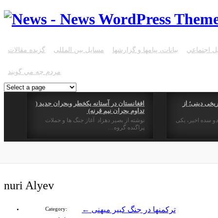
ل اجتماعي
بیانات، پیامها و گزارشها
مسایل بین المللی
گزیده مقالات
مردم چه مي گويند
یخی دینی؛ از
افغانستان در آستانه یکخطر وبحران جدید (
تداوم بحران نیم قرنه)
دو سده اخیر، یکی
نوشته از بصیر دهزاد آغاز جنگ ها و حملات
پراگنده گروه…
nuri Alyev
ترکمنها در جنگ کبیر میهنی
←
Category: