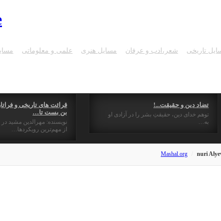
ایل تاریخی
شعر،ادب و عرفان
مسايل هنری
علمی و معلوماتی
مساي
تضاد دین و حقیقت...!
قرائت های تاریخی و فراتار
بن بست تا…
توهم خدای دین، حقیقتِ بشر را در آزادی او
به…
نویسنده: مهرالدین مشید در 
از مهم‌ترین رویکردها…
Mashal.org
nuri Alye