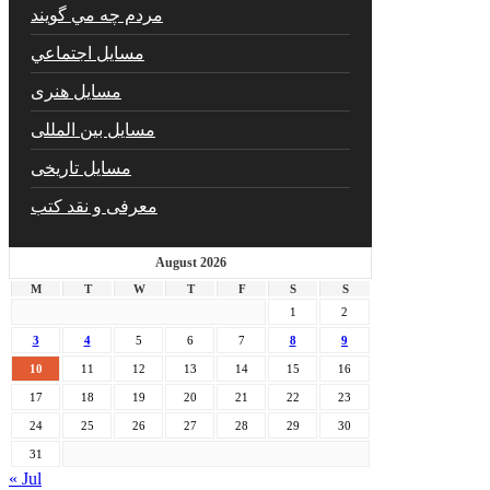
مردم چه مي گويند
مسايل اجتماعي
مسايل هنری
مسایل بین المللی
مسایل تاریخی
معرفی و نقد کتب
August 2026
M
T
W
T
F
S
S
1
2
3
4
5
6
7
8
9
10
11
12
13
14
15
16
17
18
19
20
21
22
23
24
25
26
27
28
29
30
31
« Jul