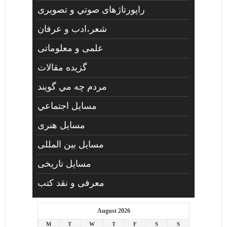
راپورتاژهای صوتي و تصويری
شعر،ادب و عرفان
علمی و معلوماتی
گزیده مقالات
مردم چه مي گويند
مسايل اجتماعي
مسايل هنری
مسایل بین المللی
مسایل تاریخی
معرفی و نقد کتب
August 2026
M
T
W
T
F
S
S