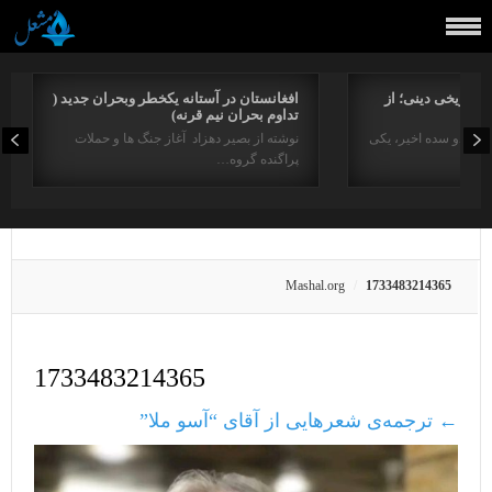
راتاریخی دینی؛ از
افغانستان در آستانه یکخطر وبحران جدید (
تداوم بحران نیم قرنه)
د در دو سده اخیر، یکی
نوشته از بصیر دهزاد آغاز جنگ ها و حملات
پراگنده گروه…
Mashal.org
1733483214365
1733483214365
←
ترجمه‌ی شعرهایی از آقای “آسو ملا”