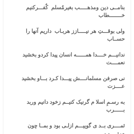
بنامــی دین ومذهـــــب بغیرمٌسلم کٌفـــرکنیم
خــــــــطاب
ولی بوقـــتِ هر نیـــــازز هربـاب داریم آنها را
حســاب
ندانیـــم خــــدا همــــــه انسان پیدا کردو بخشید
نعمــــت
نی صرفن مسلمانــــش پیـــدا کـرد بـــاو بخشید
عــــزت
به رسـمِ اسلا م گرنیک کنیــم زخود دانیم وربد
بــــــرب
ثمــــری بــد ی گوییـــم ازلـی بود و بمــا چون
مرتـــــب