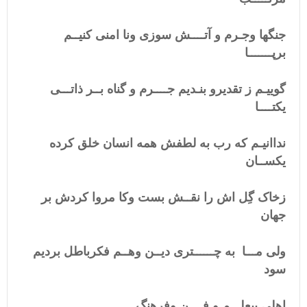
جنگها وجـرم و آتــــش سوزی ونا امنی کنیــم
برپـــــــا
گوییـم ز تقدیرو بنـدیم جــــرم و گناه بــر ذاتـــی
یکتــــا
نداانیـم که رب به لطفش همه انسان خلق کرده
یکســان
زخاک گِل اش را نقــش بست وکا مروا کردش بر
جهان
ولی مـــا به چــــــتری دیــن وهــم فکرباطل بردیم
سود
اهلی بیعلـــم و فــــن وفرهنگ