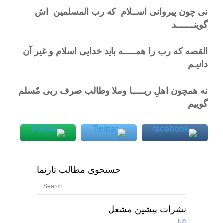
نی چون پیروانی اســلام که رب المسلمین اش
گوینـــــــد
القصه که رب را همـــــه باید خدایی اسلام و غیر آن
دانیـم
نه همچون اهلِ ریـــــا وملا وطالب صرف ربی مٌسلم
گوییم
جستجوی مطالب تارنما
نشرات پیشین مشعل