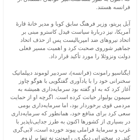
فرانسه هستند.
آبل پریتو، وزیر فرهنگ سابق کوبا و مدیر خانۀ قارۀ
آمریکا، نیز دربارۀ سیاست فیدل کاسترو مبنی بر
اتحاد نیروهای ضد امپریالیست پس از حذف اتحاد
جماهیر شوروی صحبت کرد و اهمیت مسیر فعلی
دولت ونزوئلا را مورد تأکید قرار داد.
ایگناسیو رامونت (فرانسه)، سردبیر لوموند دیپلماتیک
سخنرانی خود را با یادآوری گفتگویی با هوگو چاوز
آغاز کرد که به او گفته بود سرمایه‌داری همیشه به
سیمون بولیوار خیانت کرده است. اگرچه او از حمایت
مردمی قوی برخوردار بود، اما سرمایه‌داری بومی
سعی کرد برای منافع خود، همانطور که سرمایه‌داری
در بسیاری از کشورها اکنون به طرز جدایی‌ناپذیر با
غرب و سرمایۀ فراملی پیوند خورده است، لابی‌گری
کند. در سخنرانی دیگری، رامونت نه تنها بر لزوم