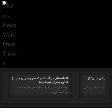
راتاریخی دینی؛ از
افغانستان در آستانه یکخطر وبحران جدید (
تداوم بحران نیم قرنه)
د در دو سده اخیر، یکی
نوشته از بصیر دهزاد آغاز جنگ ها و حملات
پراگنده گروه…