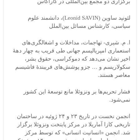
برگزاری دو مجمع بین‌المللی در کاراکاس
لئونید ساوین (Leonid SAVIN)، دانشمند علوم
سیاسی، کارشناس مسائل بین‌الملل
ا. م. شیری- تهاجمات، مداخلات و اشغالگری‌های
استعماری امپریالیسم جهانی طی قریب به چهار دهۀ
اخیر نشان می‌دهد که دموکراسی، حقوق بشر،
سکولاریسم و … جزو پوشش‌های فریبندۀ فاشیسم
معاصر هستند.
فشار تحریم‌ها بر ونزوئلا مانع توسعۀ این کشور
نمی‌شود.
انجمن نخست در تاریخ ۲۳ و ۲۴ ژوئیه در ساختمان
تاریخی کازا آماریلا در مرکز پایتخت ونزوئلا برگزار
شد. انجمن «انسانیت انسانی» که توسط مرکز