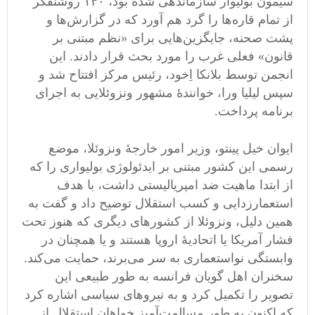
سیمون بولیوار سازماندهی شده بود، ۱۴۰ روشنفکر
از تمام قاره‌ها را گرد هم آورد که در گزارش‌ها و
پشت صحنه، جایگزین‌هایی برای «نظم مبتنی بر
قانون» فعلی غرب را مورد بحث قرار دادند. این
انجمن توسط بلانکا اِخود، رئیس مرکز افتتاح شد و
سپس لیلیا ورا، خوانندۀ مشهور ونزوئلایی به اجرای
برنامه پرداخت.
ایوان خیل پینتو، وزیر امور خارجۀ ونزوئلا، موضع
رسمی این کشور مبتنی بر ایدئولوژی بولیواری را که
از ابتدا ماهیت ضد امپریالیستی داشت، با هدف
استعمارزدایی و کسب استقلال توضیح داد و گفت به
همین دلیل، ونزوئلا از کشورهای دیگری که هنوز تحت
فشار آمریکا یا اتحادیۀ اروپا هستند و یا همچنان در
وابستگی نواستعماری به سر می‌برند، حمایت می‌کند.
سخنران اهل گویان فرانسه به طور طبیعی این
تصویر را تکمیل کرد و به نیروهای سیاسی اشاره کرد
که اکنون به طور مسالمت‌آمیز ‌خواهان استقلال از