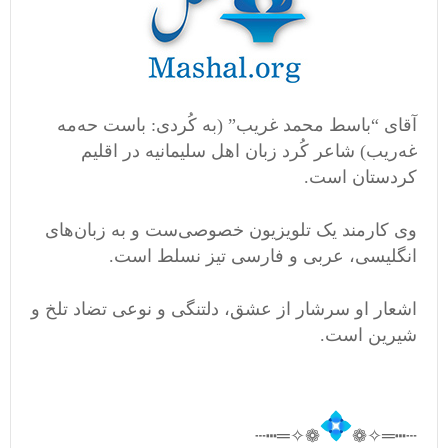
آقای “باسط محمد غریب” (به کُردی: باست حەمە
غەریب) شاعر کُرد زبان اهل سلیمانیه در اقلیم
کردستان است.
وی کارمند یک تلویزیون خصوصی‌ست و به زبان‌های
انگلیسی، عربی و فارسی تیز نسلط است.
اشعار او سرشار از عشق، دلتنگی و نوعی تضاد تلخ و
شیرین است.
❁✧═┅┄
┄┅═✧❁