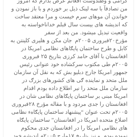
ګرامی و وطندوست افغانم عرض بدارم که امروز
من تصادفآ با سه لینک ذیل بر خوردم و با باز نمودن و
خواندن آن موهای سرم خیست و مرا معتقد ساخت
که اندیشه های بیست سال قبلم خداناخواسته به
واقعیت تبدیل میشود. من بعد از سفر
مؤرخ۲۰فبروری ۲۰۰۵م جان مکن و هلیری کلینتن به
کابل و طرح ساختمان پایګاهای نظامی امریکا در
افغانستان با آقای حامد کرزی بتاریخ ۲۵ فبروری
۲۰۰۵م طی مکتوب سرکشاده خود عنوانی رئیس
جمهور امریکا جارج دبلیو بش که به نقل آن سازمان
ملل متحد و نماینده ګی های کشورهای بزرګ در
سازمان ملل متحد را نیر اطلاع داده بودم اقدام
امریکا مبنی بر ساختمان پایګاهای نظامی شان در
افغانستان را جدی مردود و با مقاله مؤرخ ۲۸فبروری
۲۰۰۵م تحت عنوان “پیشنهاد ساختمان پایګاهء نظامی
اضلاع متحده امریکا در افغانستان” ساختمان پایګاه
های نظامی امریکا را در افغانستان جدی محکوم
نموده بودم و نیز بتاریخ ۱۷مارچ ۲۰۰۵م اندیشه خود