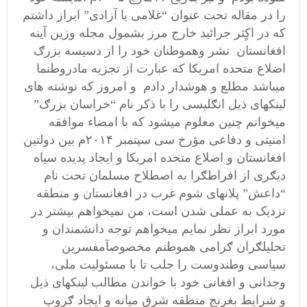
را در مقاله تحت عنوان “غلامی یا آزادی” ابراز داشتم
که در اکٍثر جرائید خارج مرز بشمول مجله وزین آینه
افغانستان نشر وهموطنان خود را از دسیسه بزرګ
اضلاع متحده امریکا که عبارت از تجزیه مادروطنما
میباشد مطلع و هوشدار دادم و امروز که نوشته های
لینکهای ذیل انګلیسی را با ذکر نام “خراسان بزرګ”
میخوانم چنین معلوم میشود که با امضاء موافقه
امنیتی و دفاعی مؤرخ سی سپتمبر ۲۰۱۴م بین دولتین
افغانستان و اضلاع متحده امریکا و ایجاد پدیده سیاه
دیګری از افراطګرا به اصطلاح مسلمان تحت نام
“داعش” پلانهای شوم غرب در افغانستان و منطقه
نزدیک به عملی شدن است، من نمیخواهم بیشتر در
مورد ابراز نظر نمایم میخواهم توجه دانشمندان و
تحلیلګران ګرامی هموطنم مخصوصآمفسرین
سیاسی وطندوست را جلب تا با مسئولیت ملی،
وجدانی و افغانی خود با خواندن مطالب لینکهای ذیل
و شرایط بغرنج منطقه شرق میانه و ایجاد ګروپ