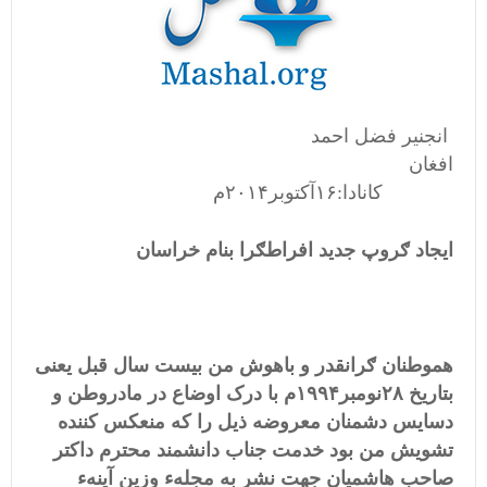
انجنیر فضل احمد
افغان
کانادا:۱۶آکتوبر۲۰۱۴م
ایجاد ګروپ جدید افراطګرا بنام خراسان
هموطنان ګرانقدر و باهوش من بیست سال قبل یعنی
بتاریخ ۲۸نومبر۱۹۹۴م با درک اوضاع در مادروطن و
دسایس دشمنان معروضه ذیل را که منعکس کننده
تشویش من بود خدمت جناب دانشمند محترم داکتر
صاحب هاشمیان جهت نشر به مجلهء وزین آینهء