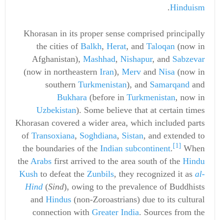
.
Hinduism
Khorasan in its proper sense comprised principally
the cities of
Balkh
,
Herat
, and
Taloqan
(now in
Afghanistan),
Mashhad
,
Nishapur
, and
Sabzevar
(now in northeastern
Iran
),
Merv
and
Nisa
(now in
southern
Turkmenistan
), and
Samarqand
and
Bukhara
(before in
Turkmenistan
, now in
Uzbekistan
). Some believe that at certain times
Khorasan covered a wider area, which included parts
of
Transoxiana
,
Soghdiana
,
Sistan
, and extended to
[1]
the boundaries of the
Indian subcontinent
.
When
the
Arabs
first arrived to the area south of the
Hindu
Kush
to defeat the
Zunbils
, they recognized it as
al-
Hind
(
Sind
), owing to the prevalence of Buddhists
and
Hindus
(non-Zoroastrians) due to its cultural
connection with
Greater India
. Sources from the