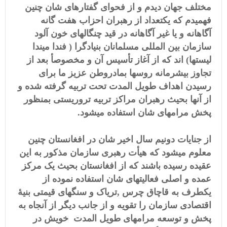
مختلف جهان دیدم و از فحوای گفتارهای شان چنین
فهمیدم که یکتعداد از رهبران احزاب هفت گانه
آگاهانه و یا غیر آگاهانه در قید چنگالهای خون آلود
سازمان بین المللی مسلمانان بنیادگرا ( فند
ا
میند
ا
لیستها) اند که از آغاز ت
أ
سیس آن و مخصوصأ بعد از
تجاوز بیشرمانه روسها بمادروطن عزیز ما برای
رسیدن اهداف طویل المدت تحت تربیه گرفته شده و
از آنها بحیث رهبران مراکز تربیه تروریستی بمنظور
پخش مرامهای شان استفاده میشود.
از جنایات دونیم سال اخیر شان در افغانستان چنین
معلوم میشود که هی
أ
ت رهبری سازمان مذکور به این
عقیده رسیده باشند که از افغانستان بحیث یک مرکز
عمده و اصلی فعالیتهای شان استفاده نموده از
ۀ
تریاک و سنگهای قیمتی بنی
,
یکطرف به قاچاق چرس
اقتصادی سازمان را تقویه و از جانب دیگر از آنجاه به
پخش و توسعه مرامهای طویل المدت خویش در