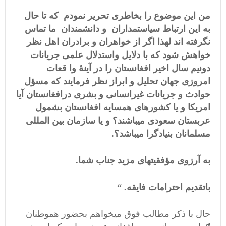
من این موضوع را بخاطری تحریر نمودم که تا حال
به این ارتباط سیاستمداران و دانشمندان ما تماس
نگرفته اند لهذا اگر از خواهران و برادران اهل نظر
خواهش شود که با دلایل واستدلال علمی جریانات
دونیم سال اخیر افغانستان را در آین
ۀ
وا
قعات
امروزی جهان تحلیل و ابراز نظر فرمایند که مس
ؤ
ل
حوادث و جریانات غیرانسانی و بشری درافغانستان آیا
امریکا و یا کشورهای همسایه افغانستان بشمول
عربستان سعودی میباشند؟ و یا سازمان بین المللی
مسلمانان بنیادگرا میباشد؟.
به آرزوی م
ؤ
فقیتهای مزید جناب شما.
باتقدیم احترامات فایقه. “
حال با ذکر مطالب فوق میخواهم بحضور هموطنان