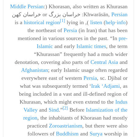
Middle Persian
:
Khorasan, also written as Khurasan (
Khwarāsān,
Persian
[1]
historical
region
lying in
listen
(
help
·
info
)), is a
the northeast of
Persia
(in Iran) that has been
mentioned in various sources in the past. “In
pre-
Islamic
and early
Islamic times
, the term
“Khurassan” frequently had a much wider
denotation, covering also parts of
Central Asia
and
Afghanistan
; early Islamic usage often regarded
everywhere east of western
Persia
, sc. Djibal or
what was subsequently termed ‘
Irak ‘Adjami
, as
being included in a vast and ill-defined region of
Khurasan, which might even extend to the
Indus
[2]
Valley
and
Sind
.”
Before
Islamization of the
region
, the inhabitants of Khorasan had mostly
practiced
Zoroastrianism
, but there were also
followers of
Buddhism
and
Surya
worship in