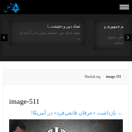
مفاهیم جمهوری و
تضاد دین و حقیقت...!
توهم خدای دین، حقیقتِ بشر را در آزادی او
ت از منظر حقوق
به…
در راستای : …
Mashal.org
image-511
image-511
←
بازداشت «عرفان قانعی‌فرد» در آمریکا!