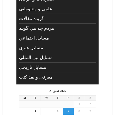
علمی و معلوماتی
گزیده مقالات
مردم چه مي گويند
مسايل اجتماعي
مسايل هنری
مسایل بین المللی
مسایل تاریخی
معرفی و نقد کتب
August 2026
M
T
W
T
F
S
S
1
2
3
4
5
6
7
8
9