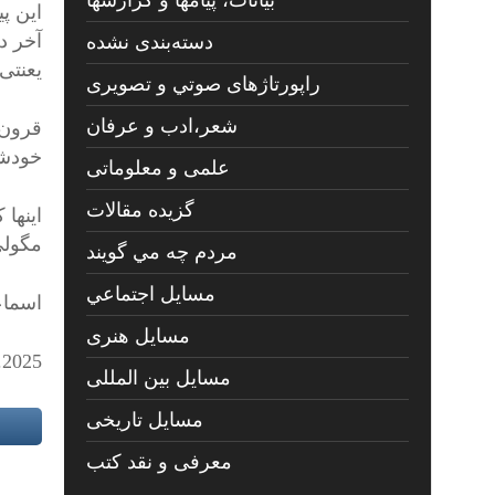
بیانات، پیامها و گزارشها
این پ
آخر دن
دسته‌بندی نشده
یعنتی
راپورتاژهای صوتي و تصويری
شعر،ادب و عرفان
قرون و
خودش
علمی و معلوماتی
گزیده مقالات
اینها
مگولی 
مردم چه مي گويند
مسايل اجتماعي
اسماع
مسايل هنری
.2025
مسایل بین المللی
مسایل تاریخی
معرفی و نقد کتب