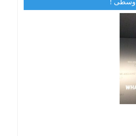
 وسطی !