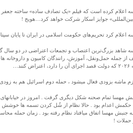
ه اعلام کرده است که فیلم «یک تصادف ساده» ساخته جعفر پن
بین‌المللی» جوایز اسکار شرکت خواهد کرد…هویج !
ه اعلام کرد تحریم‌های حکومت اسلامی در ایران تا پایان سپت
ه شاهد بزرگ‌ترین اعتصاب‌ و تجمعات اعتراضی در دو سال گذ
 از جمله حمل‌ونقل، آموزش، رانندگان کامیون و داروخانه ها،
تراض کنند…
زم ماشه بزودی فعال میشود ، حمله دوم اسرائیل هم به زودی
بش مهسا تمام صحنه شکل دیگری گرفت . امروز در خیابانهای ای
حکمش اعدام بود . حالا نظام از شُل کردن تسمه ها خوشش نم
ه جنبش مهسا اتفاق میافتاد نظام رفته بود . زمان حمله محاسب
 حملات !