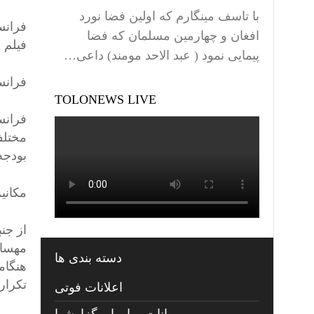
با تاسف مینگارم که اولین فضا نورد
فرانس
افغان و چهارمین مسلمان که فضا
فیلم 
پیمایی نمود ( عبد الاحد مومند) داعی…
فرانس
TOLONEWS LIVE
فرانس
مختلف
بودجه ۲۰۲۶ که دولت قصد اجرای آن را دارد، اع
مکانی
از جن
مهسا 
دسته بندی ها
هنگام
تکرار
اعلانات فوتی