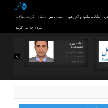
عي
بیانات، پیامها و گزارشها
مسایل بین المللی
گزیده مقالات
مردم چه مي گويند
تضاد دین و
حقیقت...!
توهم خدای دین،
حقیقتِ بشر را در
آزادی او به…
…