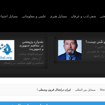
یخی
شعر،ادب و عرفان
مسايل هنری
علمی و معلوماتی
مسايل اجتما
و نَفْس چیست؟
نقدواره پژوهشیِ
بر مفاهیم جمهوری
 الدین «
و جمهوریت
» بادِ نفس مر
1میرعبدالواحد سادات
را ز اندوه…
از منظر حقوق
اساسی و علوم سیاسی در راستای : 
Mas
مسایل بین المللی
ایران درابتذال قرون وسطی !