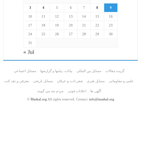
3
4
5
6
7
8
9
10
11
12
13
14
15
16
17
18
19
20
21
22
23
24
25
26
27
28
29
30
31
« Jul
گزیده مقالات
مسایل بین المللی
بیانات، پیامها و گزارشها
مسايل اجتماعي
علمی و معلوماتی
مسايل هنری
شعر،ادب و عرفان
مسایل تاریخی
معرفی و نقد کتب
آگهی ها
اعلانات فوتی
مردم چه مي گويند
©
Mashal.org
All rights reserved. Contact:
info@mashal.org