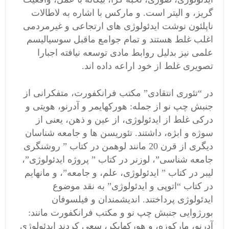
گریز، و الیتر است. و مارکس با اشاره به لاطالات
ناپلئون نوشت ایدئولوژی های ارتجاعی و غیرمردمی
اغلب غلط هستند و تمام جوامع ماقبل سوسیالیسم
علمی نیز بدلیل روابط مادی توسعه نیافته اجبارا
تصویری غلط از خود اراعه داده اند.
در “تئوری انتقادی” مکتب فرانکفورت، متفکرانی از
جنبش چپ نو از جمله: هورکهایمر و آدرنو، هویتی و
درکی غلط از ایدئولوژی، از عین و ذهن، یعنی از
سوژه و ابژه، داشتند. تئوریسن ها و جامعه شناسان
دیگری از قرن 20 مانند لوهمن در کتاب ” روشنگری
جامعه شناسی”، لوزنر در کتاب ” پروژه ایدئولوژی”،
لیبر در کتاب ” ایدئولوژی، علم، و جامعه”، و مانهایم
در کتاب “اتوپی و ایدئولوژی” به نقد موضوع
ایدئولوژی پرداختند. اندیشمندان و فیلسوفان
بورژوایی جنبش چپ نو و مکتب فرانکفورت مانند:
آدرنو، مارکوزه، و هورکهایکر، سعی کردند ایدئولوژی