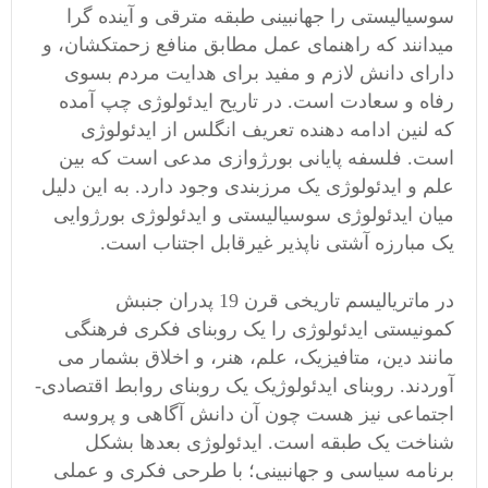
سوسیالیستی را جهانبینی طبقه مترقی و آینده گرا
میدانند که راهنمای عمل مطابق منافع زحمتکشان، و
دارای دانش لازم و مفید برای هدایت مردم بسوی
رفاه و سعادت است. در تاریح ایدئولوژی چپ آمده
که لنین ادامه دهنده تعریف انگلس از ایدئولوژی
است. فلسفه پایانی بورژوازی مدعی است که بین
علم و ایدئولوژی یک مرزبندی وجود دارد. به این دلیل
میان ایدئولوژی سوسیالیستی و ایدئولوژی بورژوایی
یک مبارزه آشتی ناپذیر غیرقابل اجتناب است.
در ماتریالیسم تاریخی قرن 19 پدران جنبش
کمونیستی ایدئولوژی را یک روبنای فکری فرهنگی
مانند دین، متافیزیک، علم، هنر، و اخلاق بشمار می
آوردند. روبنای ایدئولوژیک یک روبنای روابط اقتصادی-
اجتماعی نیز هست چون آن دانش آگاهی و پروسه
شناخت یک طبقه است. ایدئولوژی بعدها بشکل
برنامه سیاسی و جهانبینی؛ با طرحی فکری و عملی