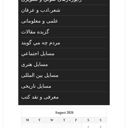
شعر،ادب و عرفان
علمی و معلوماتی
گزیده مقالات
مردم چه مي گويند
مسايل اجتماعي
مسايل هنری
مسایل بین المللی
مسایل تاریخی
معرفی و نقد کتب
August 2026
M
T
W
T
F
S
S
1
2