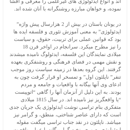
اند و انواع ایدئولوژی های غیرعلمی را معرفی و افشا
نموده، و خواهان مبارزه روشنگرانه با آنان شده اند.
در یونان باستان در بیش از 2 هزارسال پیش واژه”
ایدئولوژی” به معنی آموزش تئوری و فلسفه ایده ها
بود که قوانین عملی برای تربیت، حقوق، و سیاست
را نیز مطرح میکرد. سرانجام در اواخر قرن 18
میلادی نمایندگان این فلسفه، ایدئولوگ نامیده میشدند
و نقش مهمی در فضای فرهنگی و روشنفکری بعهده
گرفتند. این گروه بعدها در زمینه سیاست روز موجب
تنفر” ناپلئون اول” و تمسخر او قرار گرفت چون به
ادعای وی آنها بیگانه با واقعیات و جامعه و مردم
بودند. به این دلیل از آنزمان آنها را گاهی “اتوپیست
“یا واقعگریز نیز نامیده اند. در سال 1815 میلادی
متفکری بنام تراسی نوشت ایدئولوژی یک جریان جدی
است که دارای عناصر شناختی، منطق، و گرامر نیز
میباشد. ناپلئون در نقد جناب تراسی میگفت مقوله
ایدئولوژی، صوری، نخبه گرا، بیگانه با عمل، واقعیت