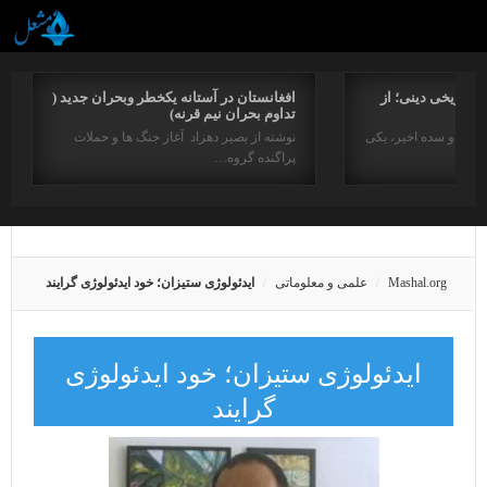
راتاریخی دینی؛ از
افغانستان در آستانه یکخطر وبحران جدید (
تداوم بحران نیم قرنه)
د در دو سده اخیر، یکی
نوشته از بصیر دهزاد آغاز جنگ ها و حملات
پراگنده گروه…
Mashal.org
علمی و معلوماتی
ایدئولوژی ستیزان؛ خود ایدئولوژی گرایند
ایدئولوژی ستیزان؛ خود ایدئولوژی
گرایند