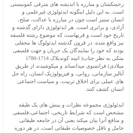
زحمتکشان و مبارزه با اندیشه های مترقی کمونیستی
است. به این دلیل اینگونه ایدئولوژی غیرعلمی و
انسان ستیز است چون در مبارزه با عدالت، صلح،
آزادی، و برابری است. هر ایدئولوژی دارای گذشته و
تاریخ خود است و قرنهاست که موضوع رشته فلسفه
نیز واقع شده. در قرون گذشته ایدئولوگ ها محفلی
بودند که خود را نمایندگان یک جریان و جهت فلسفی
متکی به نظر جناب( اتینه کوندیلاک 1714-1780
میلادی) فرانسوی میدانساند و میکوشیدند از طریق
آنالیز سازمانی، روانی، و فیزیولوژیک انسان، راه حل
های عملی برای اخلاق تربیت، و سیاست اجتماعی
انسان کشف کنند.
ایدئولوژی مجموعه نظرات و بینش های یک طبقه
مشحص است که شرایط تاریخی، اجتماعی،فلسفی
و منافع آنرا بیان میکند یعنی آن در جامعه طبقاتی
حامل و ناقل خصوصیات طبقاتی است. در هر دوره