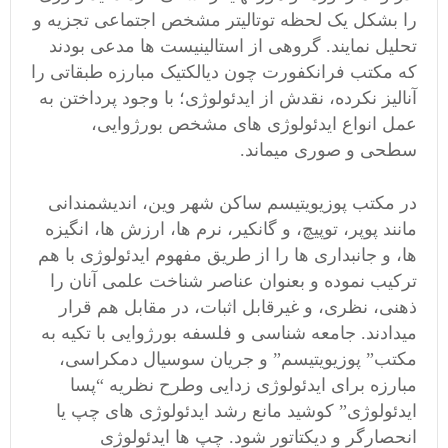
را بشکل یک لحظه توتالیتر مشخص اجتماعی تجزیه و
تحلیل نمایند. گروهی از استالینیست ها مدعی بودند
که مکتب فرانکفورت چون دیالکتیک مبارزه طبقاتی را
آنالیز نکرده، نقدش از ایدئولوژی؛ با وجود پرداختن به
عمل انواع ایدئولوژی های مشخص بورژوایی،
سطحی و صوری میماند.
در مکتب پوزیویتیسم ساکن شهر وین، اندیشمندانی
مانند پوپر، توپیچ، و گانکیر، نرم ها، ارزش ها، انگیزه
ها، و جانبداری ها را از طریق مفهوم ایدئولوژی با هم
ترکیب نموده و بعنوان عناصر شناخت علمی آنان را
ذهنی، نظری، و غیرقابل اثبات، در مقابل هم قرار
میدادند. جامعه شناسی و فلسفه بورژوایی با تکیه به
مکتب” پوزیویتیسم” و جریان سوسیال دمکراسی،
مبارزه برای ایدئولوژی زدایی وطرح نظریه “پسا
ایدئولوژی” کوشید مانع رشد ایدئولوژی های چپ یا
انحصارگر و دیکتاتور شود. چپ ها ایدئولوژی