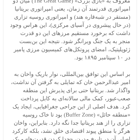
معروف به «بازی بزرگ» (The Great Game) میان دو
امپراتوری قدرتمند آن زمان، یعنی امپراتوری بریتانیا
(مستقر در شبه‌قاره هند) و امپراتوری روسیه تزاری
(در حال پیشروی در آسیای مرکزی)، این هراس وجود
داشت که برخورد مستقیم مرزهای این دو قدرت
منجر به یک جنگ ویرانگر شود. نتیجه این بن‌بست
ژئوپلیتیک، امضای پروتکل‌های کمیسیون مرزی پامیر
در ۱۰ سپتامبر ۱۸۹۵ بود.
بر اساس این توافق بین‌المللی، نوار باریک واخان به
امیر عبدالرحمن خان که تمایلی به گرفتن آن نداشت،
واگذار شد. بریتانیا حتی برای پذیرش این منطقه
صعب‌عبور، کمک مالی سالانه‌ای به کابل پرداخت
کرد. هدف اصلی از این جراحی جغرافیایی، ایجاد یک
«منطقه حائل» (Buffer Zone) بود تا خاک روسیه
تزاری را از هند بریتانیا جدا نگه دارد. بنابراین، واخان
هرگز با منطق پیوند اقتصادی خلق نشد، بلکه کارکرد
اصلی آن در تاریخ مدرن، «جدا کردن قدرت‌ها» و یک