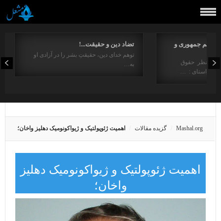
مفاهیم جمهوری و
تضاد دین و حقیقت...!
توهم خدای دین، حقیقتِ بشر را در آزادی او
ت از منظر حقوق
به…
در راستای : …
Mashal.org
گزیده مقالات
اهمیت ژئوپولتیک و ژیواکونومیک دهلیز واخان؛
اهمیت ژئوپولتیک و ژیواکونومیک دهلیز
واخان؛