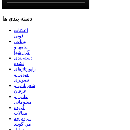
دسته بندی ها
اعلانات
فوتی
بیانات،
پیامها و
گزارشها
دسته‌بندی
نشده
راپورتاژهای
صوتي و
تصويری
شعر،ادب و
عرفان
علمی و
معلوماتی
گزیده
مقالات
مردم چه
مي گويند
مسايل