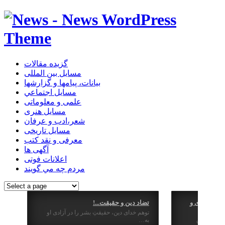
گزیده مقالات
مسایل بین المللی
بیانات، پیامها و گزارشها
مسايل اجتماعي
علمی و معلوماتی
مسايل هنری
شعر،ادب و عرفان
مسایل تاریخی
معرفی و نقد کتب
آگهی ها
اعلانات فوتی
مردم چه مي گويند
یم جمهوری و
تضاد دین و حقیقت...!
توهم خدای دین، حقیقتِ بشر را در آزادی او
منظر حقوق
به…