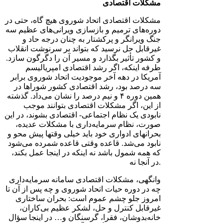
مشکلات اقتصادی
مشکلات اقتصادی اتحاد شوروی هیچ گاه، حتی در
دوره‌های ترمیم و بازساز‌ی ویرانی‌های عظیم سه
جنگ ویرانگر و پرکشتار به چنان درجه حاد و
غیرقابل حل نرسید که بتواند بر سرنوشت انقلاب
و کشور تأثیر بگذارد و مسیر آن را دگرگون سازد.
طرفه اینکه، اگر رشد اقتصادی امپریالیسم
آمریکا در دهه آخر موجودیت اتحاد شوروی برابر
سه درصد بود، رشد اقتصادی کشور شوراها در
همین دوره ۴ و نیم درصد را نشان می‌داد. گذشته
از این، اگر مشکلات اقتصادی بتوانند موجب
نابودی یک نظام اجتماعی- اقتصادی بشوند، در این
صورت، نظام سرمایه‌داری با مشکلات عدیده‌،
بحرانهای ادواری خود باید خیلی وقتها پیش محو و
نابود می‌شد. قاعده وقتی قاعده شمرده می‌شود
که همه شمول باشد نه اینکه در اینجا عمل بکند،
در آنجا نه.
وانگهی، مشکلات اقتصادی سامانه سرمایه‌داری
چه در دوره حیات اتحاد شوروی و چه پس از آن تا
امروز جلو چشم عموم است: بحران ساختاری
غیرقابل کنترل و حل، لشکر عظیم بی‌کاران،
خانه‌بدوشان، فقرا، گرسنگان و… در اینجا سؤال