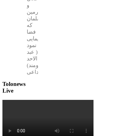
و
چهارمین
مسلمان
که
فضا
پیمایی
نمود
( عبد
الاحد
مومند)
داعی…
Tolonews
Live