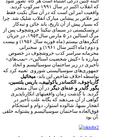
البته چنین درکی اشتباه است هر گاه تصور شود
که انقلاب اکتبر در سال ۱۹۹۱ سرکوب گردید.
واقعیت امر این است که در آن سال نکبت فقط
تیر خلاص بر پیشانی مبارک انقلاب شلیک شد. چرا
که بسیار پیش از آن تاریخ، باند خائن و تبه‌کار
تروتسکیستی در سیمای نیکیتا خروشچوف پس از
مرگ استالین در ۵ مارس سال۱۹۵۳، در جریان
کنگره‌های بیستم (ماه فوریه سال ۱۹۵۶) و بیست
و دوم (ماه اکتبر سال ۱۹۶۱) و سخنرانی
محرمانه سراسر کذب خروشچوف در خصوص
مبارزه با «کیش شخصیت‌ استالین»، «بمب‌های»
تأخیری در زیر ساختمان سوسیالیسم و اتحاد
جمهوری‌های سوسیالیستی شوروی تعبیه کرد که
بواسطه اخلاف شاخص این باند-
میخائیل
گارباچوف، الکساندر یاکولییف، باریس یلتسین،
یگور گایدر و عده‌ای دیگر
در آن سال منفجر
گردید. با گذشت زمان واقعیتهای انکارناپذیری
گواهی از آن می‌دهند که یگانه علت تأخیر در
انفجار بمبها، شالوده استوار، دوام و استحکام
فوق‌العاده ساختمان سوسیالیسم و پشتوانه خلقی
آن بود.