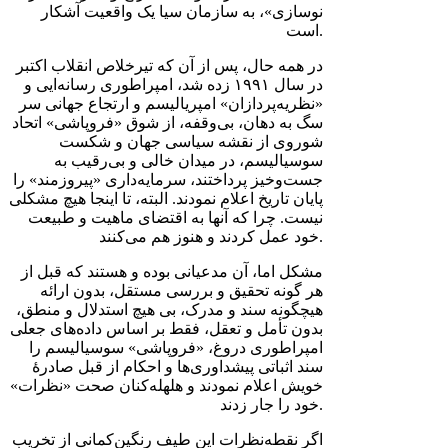
نوسازی»، به سازمان سیا یک واقعیت آشکار
است.
در همه حال، پس از آن که تیرخلاص انقلاب اکتبر
در سال ۱۹۹۱ زده شد، امپراطوری رسانه‌ایی و
«نظریه‌پردازان» امپریالیسم و ارتجاع جهانی سر
سگ به دهان، بی‌وقفه، از شوق «فروپاشی» اتحاد
شوروی از نقشه سیاسی جهان و شکست
سوسیالیسم، در میدان خالی و بی‌رقیب به
جست‌و‌خیز پرداختند، سرمایه‌داری «پیروزمند» را
پایان تاریخ اعلام نمودند. البته، تا اینجا هیچ مشکلی
نیست. چرا که آنها به اقتضای ماهیت و طبیعت
خود عمل کردند و هنوز هم می‌کنند.
مشکل اما، آن مدعیانی بوده و هستند که قبل از
هر گونه تحقیق و بررسی مستقل، بدون ارائه
هیچگونه سند و مدرک، بی هیچ استدلال و منطق،
بدون تأمل و تعقل، فقط بر اساس داده‌های جعلی
امپراطوری دروغ، «فروپاشی» سوسیالیسم را
سند اثباتی پیشداوری‌ها و احکام از قبل صادرۀ
خویش اعلام نمودند و هلهله‌کنان صحت «نظرات»
خود را جار زدند.
اگر نقطه‌نظرات این طیف رنگین‌کمانی از تخریب