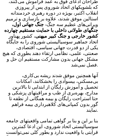
طراحان ادعای فوق به عمد فراموش می‌کنند،
که بلشویکهای اتحاد شوروی پس از پیروزی
انقلاب اکتبر، بویژه در دوره رهبری خردمندانه
استالین موفق شدند، علاوه بر بازسازی و ترمیم
ویرانی‌های عظیم سه جنگ-
جنگ جهانی اول،
جنگهای طولانی داخلی با حمایت مستقیم چهارده
کشور خارجی و جنگ کبیر میهنی
، کشور پهناور
اتحاد جماهیر سوسیالیستی شوروی را به جایگاه
یکی از دو قدرت جهانی سیاسی، اقتصادی،
صعنتی، علمی، نظامی ارتقاء دهند بطوری که هیچ
مشکل جهانی بدون مشارکت مستقیم آن حل و
فصل نمی‌شد.
آنها همچنین موفق شدند ریشه بی‌کاری،
بی‌مسکنی، بیسوادی را بخشکانند، امکانات
تحصیل و آموزش رایگان از ابتدایی تا بالاترین
مدارج، بهره‌بری از طب و مراقبتهای پزشکی و
حتا استراحت رایگان و بیمه همگانی از نطفه تا
گور بدون کمپانی‌های کلاهبرداری بیمه فراهم
نمایند.
بنا بر این و بنا بر گواهی تمامی واقعیتهای جامعه
سوسیالیستی اتحاد شوروی، این ادعا کمترین
قرابتی با واقعیت ندارد و بطور کلی نمی‌توانست