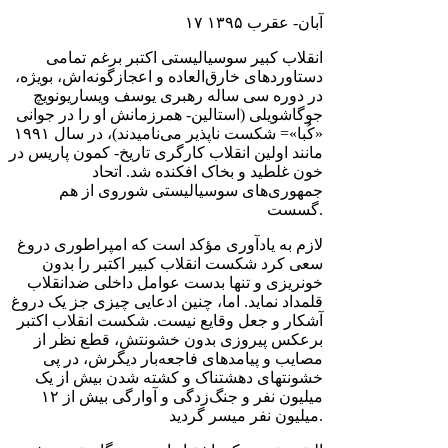
۱۷ آبان- عقرب ۱٣۹۵
انقلاب کبیر سوسیالیستی اکتبر برغم تمامی
دستاوردهای خارق‌العاده و اعجازگونه‌اش، بویژه،
در دوره سی ساله رهبری یوسف ویساریونویچ
جوگاشویلی (استالین- همرزمانش او را در جوانی
«کُبا»= شکست ناپذیر می‌نامیدند)، در سال ۱۹۹۱
مانند اولین انقلاب کارگری تاریخ- کمون پاریس در
خون غلطید و بخاک افکنده شد. اتحاد
جمهوری‌های سوسیالیستی شوروی از هم
گسست.
لازم به یادآوری مؤکد است که امپراطوری دروغ
سعی کرد شکست انقلاب کبیر اکتبر را بدون
خونریزی و تنها بدست عوامل داخلی ضدانقلاب
قلمداد نماید. اما، چنین ادعایی چیزی جز یک دروغ
آشکار و جعل وقایع نیست. شکست انقلاب اکتبر
برعکس پیروزی بدون خشونتش، قطع نظر از
مصایب و پیامدهای فاجعه‌بار دیگرش، در پی
خشونتهای دهشتناک و کشته شدن بیش از یک
میلیون نفر و جنگ‌زدگی و آوارگی بیش از ۱۲
میلیون نفر میسر گردید.