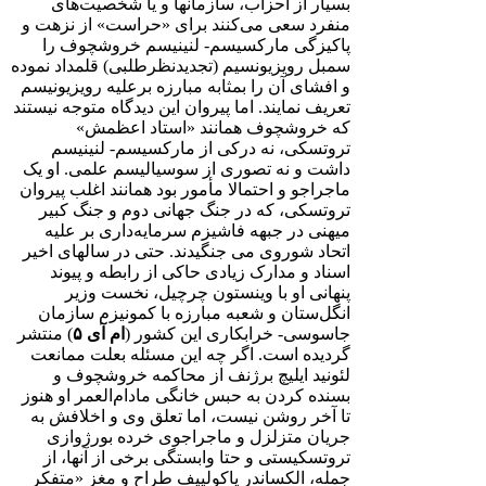
بسیار از احزاب، سازمانها و یا شخصیت‌های
منفرد سعی می‌کنند برای «حراست» از نزهت و
پاکیزگی مارکسیسم- لنینیسم خروشچوف را
سمبل رویزیونسیم (تجدیدنظرطلبی) قلمداد نموده
و افشای آن را بمثابه مبارزه برعلیه رویزیونیسم
تعریف نمایند. اما پیروان این دیدگاه متوجه نیستند
که خروشچوف همانند «استاد اعظمش»
تروتسکی، نه درکی از مارکسیسم- لنینیسم
داشت و نه تصوری از سوسیالیسم علمی. او یک
ماجراجو و احتمالا مأمور بود همانند اغلب پیروان
تروتسکی، که در جنگ جهانی دوم و جنگ کبیر
میهنی در جبهه فاشیزم سرمایه‌داری بر علیه
اتحاد شوروی می جنگیدند. حتی در سالهای اخیر
اسناد و مدارک زیادی حاکی از رابطه و پیوند
پنهانی او با وینستون چرچیل، نخست وزیر
انگل‌ستان و شعبه مبارزه با کمونیزم سازمان
جاسوسی- خرابکاری این کشور (
ام آی
۵
) منتشر
گردیده است. اگر چه این مسئله بعلت ممانعت
لئونید ایلیچ برژنف از محاکمه خروشچوف و
بسنده کردن به حبس خانگی مادام‌العمر او هنوز
تا آخر روشن نیست، اما تعلق وی و اخلافش به
جریان متزلزل و ماجراجوی خرده بورژوازی
تروتسکیستی و حتا وابستگی برخی از آنها، از
جمله، الکساندر یاکولییف طراح و مغز «متفکر