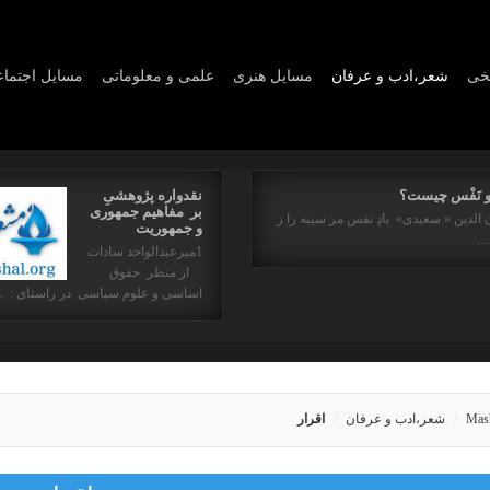
یخی
شعر،ادب و عرفان
مسايل هنری
علمی و معلوماتی
مسايل اجتما
و نَفْس چیست؟
نقدواره پژوهشیِ
بر مفاهیم جمهوری
 الدین « سعیدی» بادِ نفس مر سینه را ز
و جمهوریت
ه…
1میرعبدالواحد سادات
از منظر حقوق
اساسی و علوم سیاسی در راستای : 
Mas
شعر،ادب و عرفان
اقرار