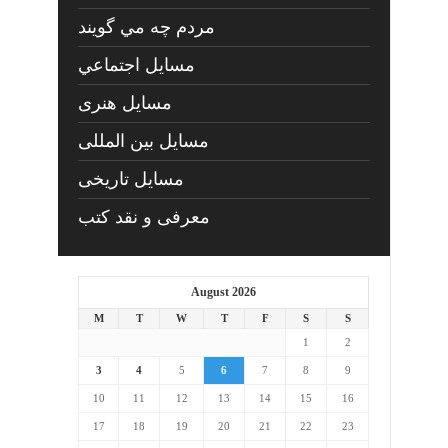
مردم چه مي گويند
مسايل اجتماعي
مسايل هنری
مسایل بین المللی
مسایل تاریخی
معرفی و نقد کتب
August 2026
M
T
W
T
F
S
S
1
2
3
4
5
6
7
8
9
10
11
12
13
14
15
16
17
18
19
20
21
22
23