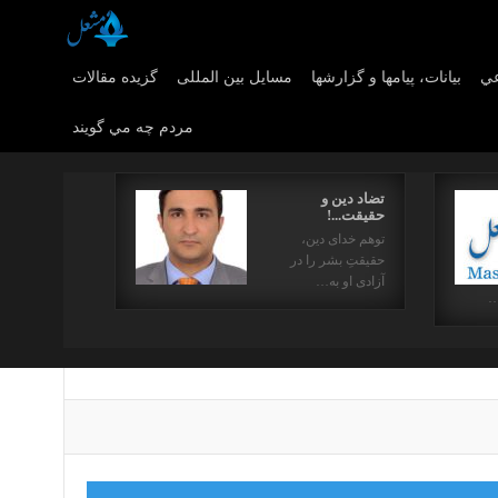
عي
بیانات، پیامها و گزارشها
مسایل بین المللی
گزیده مقالات
مردم چه مي گويند
تضاد دین و
حقیقت...!
توهم خدای دین،
حقیقتِ بشر را در
آزادی او به…
…