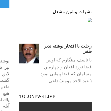
نشرات پیشین مشعل
رحلت با افتخار نوشته نذیر
ظفر
با تاسف مینگارم که اولین
نوشته
فضا نورد افغان و چهارمین
پير ش
مسلمان که فضا پیمایی نمود
لايق
گشت 
( عبد الاحد مومند) داعی…
طعم 
هيچ 
TOLONEWS LIVE
پاك ا
آبله