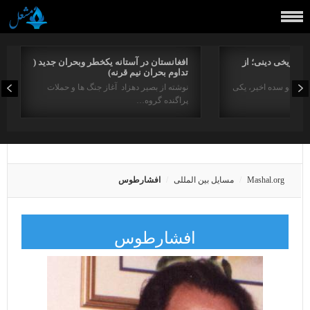
راتاریخی دینی؛ از
افغانستان در آستانه یکخطر وبحران جدید (
تداوم بحران نیم قرنه)
د در دو سده اخیر، یکی
نوشته از بصیر دهزاد آغاز جنگ ها و حملات
پراگنده گروه…
Mashal.org
مسایل بین المللی
افشارطوس
افشارطوس