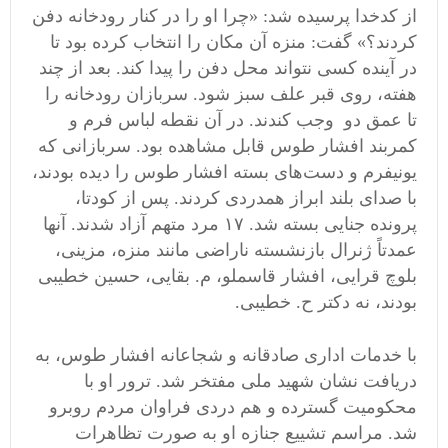
از کدخدا پرسیده شد: «چرا او را در کنار رودخانه دفن
کردند؟» گفت: منزه آن مکان را انتخاب کرده بود تا
در آینده کسی نتواند محل دفن را پیدا کند. بعد از چند
هفته، روی قبر علف سبز شود. سربازان رودخانه را
تا عمق دو وجب کندند. در آن نقطه لباس فرم و
کمربند افشار طوس قابل مشاهده بود. سربازانی که
یونیفرم و دست‌های بسته افشار طوس را دیده بودند،
با صدای بلند ابراز همدردی کردند. پس از کودتا،
پرونده جنایی بسته شد. ۱۷ مرد متهم آزاد شدند. آنها
عمدتاً ژنرال‌ بازنشسته ناراضی مانند منزه، مزینی،
بلوچ قرایی، افشار قاسملو، م. بقایی، حسین خطیبی
بودند، نه دکتر ح. خطیبی.
با خدمات اداری صادقانه و شجاعانه افشار طوس، به
دریافت نشان شهید ملی مفتخر شد. ترور او با
محکومیت گسترده و هم دردی فراوان مردم روبرو
شد. مراسم تشییع جنازه او به صورت تظاهرات