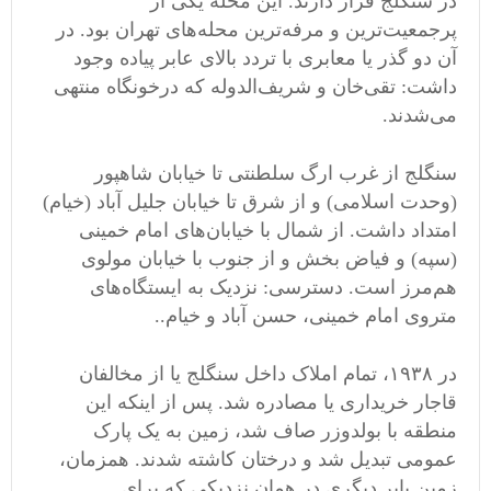
در سنگلج قرار دارند. این محله یکی از
پرجمعیت‌ترین و مرفه‌ترین محله‌های تهران بود. در
آن دو گذر یا معابری با تردد بالای عابر پیاده وجود
داشت: تقی‌خان و شریف‌الدوله که درخونگاه منتهی
می‌شدند.
سنگلج از غرب ارگ ​​سلطنتی تا خیابان شاهپور
(وحدت اسلامی) و از شرق تا خیابان جلیل آباد (خیام)
امتداد داشت. از شمال با خیابان‌های امام خمینی
(سپه) و فیاض بخش و از جنوب با خیابان مولوی
هم‌مرز است. دسترسی: نزدیک به ایستگاه‌های
متروی امام خمینی، حسن آباد و خیام..
در ۱۹۳۸، تمام املاک داخل سنگلج یا از مخالفان
قاجار خریداری یا مصادره شد. پس از اینکه این
منطقه با بولدوزر صاف شد، زمین به یک پارک
عمومی تبدیل شد و درختان کاشته شدند. همزمان،
زمین بایر دیگری در همان نزدیکی که برای