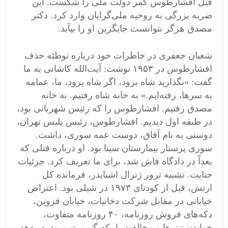
قتل افشارطوس کمر دولت ملی را شکست. این
ضربه بزرگی به روحیه ملی‌گرایان وارد کرد. دکتر
مصدق هرگز نتوانست جایگزین او را بيآبد.
شعبان جعفری در خاطرات خود درباره توطئه حذف
افشارطوس در ۱۹۵۳ نوشت: آیت‌الله کاشانی به ما
گفت: «نگذارید شاه برود، اگر شاه برود، ما، عمامه
به سرها، رفته‌ایم.» به خانه شاه رفتیم. به خانه
مصدق رفتیم. افشارطوس را که رئیس شهربانی بود،
در طبقه اول دیدیم. افشارطوس، رئیس پلیس تهران،
دوستی به نام آفاق، دوست عمه سوری، داشت.
سوری پرستار بیمارستان سینا بود. او درباره قتلی که
بعداً در دادگاه فاش شد، برای ما تعریف کرد. جزئیات
جنایت. تشببه ترور ژنرال اشنایدر، فرمانده کل
ارتش، قبل از کودتای ۱۹۷۳ در شیلی بود. اعتراض
خیابانی در مقابل شرکت دخانیات، خیابان قزوین،
دکه‌های فروش روزنامه‌، ۴۰ روزنامه متفاوت،
خواندن تیترها و مخالفت با یکدیگر مرتب بود. در دهه