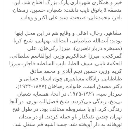
خیر و همکاری شهرداری پارک بزرگ افتتاح شد. این
منطقه 8 پاتوق نایب داشت: شعبان، حسین، رمضان،
باقر، محمدعلی، صبحت، سید علی اکبر و وهاب.
مشاهیر، رجال، اهالی و وقایع هم در این محل اینها
بودند: آیت‌الله طباطبایی، آیت‌الله بهبهانی، شیخ کرنا
(مسخره دربار ناصری)، میرزا زکی‌خان، علی
گمرکچی، میرزا عبدالکریم وزیر، ابوالقاسم سلطانی،
‌الحکمة ناینی. سیف الطبا، نایب السلطنه قاجار، میرزا
کریم وزیر، حسین نجم آبادی و محمد صادق
طباطبایی. زادگاه مشاهیری چون استاد حسابی و
دکتر مصدق است. خانواده رضاخان (۱۸۷۷-۱۹۴۴)،
سردار سپه، ۱۹۲۱-۱۹۲۵، در آنجا، همسایه شعبان
بی‌مخ، زندگی می‌کردند. شیخ فضل‌الله نوری، در آنجا
زندگی ‌کرد. او با مشروطه مخالف بود، در طول فتح
تهران چندین تفنگدار باو حمله کردند. او در میدان
توپخانه به دار آویخته شد. جسد اشبه قم منتقل شد.