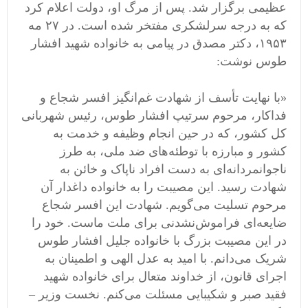
عظیمی برگزار شد. پس از مرگ او، دولت اعلام کرد
که به درجه سرلشکری ​​مفتخر شده است. در ۲۷ مه
۱۹۵۳، دکتر مصدق در پیامی به خانواده‌ شهید افشار
طوس نوشت:
«با نهایت تأسف از شهادت غم‌انگیز افسر شجاع و
فداکار، مرحوم سرتیپ افشار طوس، رئیس شهربانی
کل کشور، که در حین انجام وظیفه و خدمت به
کشور و مبارزه با توطئه‌های ضد ملی، به طرز
ناجوانمردانه‌ای به دست افراد ناپاک و خائن به
شهادت رسید. این مصیبت را به خانواده داغدار آن
مرحوم تسلیت می‌گویم. شهادت این افسر شجاع
ضایعه‌ای فراموش‌نشدنی برای ملت ماست. خود را
در این مصیبت بزرگ با خانواده جلیل افشار طوس
شریک می‌دانم. با امید به عدل الهی و اطمینان به
اجرای قانون، از خداوند متعال برای خانواده شهید
فقید صبر و شکیبایی مسئلت می‌کنم. نخست وزیر –