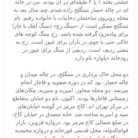
خشتی پخته ۱ یا ۲ طبقه‌ای در آن بودند. من در خانه
ای در چاله حصار سنگلج زاده شدم. چند سال بعد به
محله روبروی ساختمان دخانیات با خانواده رفتم. نام
سنگلج ممکن است از «سنگ رج» (سنگ آهک یا خارا
برای پیاده‌رو) گرفته شده باشد. رج سنگ کوچه های
خاکی حتی با جوی در باران برای عبور است. رج به
معنی ردیف است. ردیفی از سنگ برای عبور در
رودخانه «پاواز» نام دارد.
دو محل خاک برداری در سنگلج، در چاله میدان و
چاله حصار، بود که در دوره صفویه و قاجار انجام
می‌شد. دو محله مجاور، امیریه و منیریه، مکان‌های
زمستانی قاجارها بودند. اکنون، نام دو خیابان متقاطع
در مرکز تهران اند. کاخ مرمر در گوشه خیابان‌های
سپه و امیریه ساخته شد. خانه مصدق در خیابان کاخ،
در ضلع شمالی کاخ مرمر بود. دروازه قزوین، بازار
قوام‌الدوله، محل قدیمی قورخانه و دروازه محمدیه