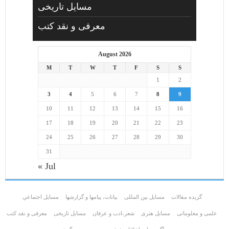
مسایل تاریخی
معرفی و نقد کتب
August 2026
M
T
W
T
F
S
S
1
2
3
4
5
6
7
8
9
10
11
12
13
14
15
16
17
18
19
20
21
22
23
24
25
26
27
28
29
30
31
« Jul
گزیده مقالات
مسایل بین المللی
بیانات، پیامها و گزارشها
مسايل اجتماعي
علمی و معلوماتی
مسايل هنری
شعر،ادب و عرفان
مسایل تاریخی
معرفی و نقد کتب