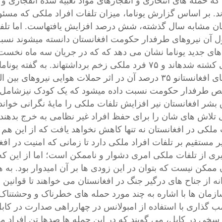
بر اساس
ان مشابه سال گذشته، شش درصد افزایش یافته‎است.
اما تل
اند و ۷۵ فرد ملکی زخم برداشته‎اند.
به گفته
مشخص طرفدار حکومت نسبت داده می‎شود ک
بشر افغانستان نیر افزایش تلفات ملکی را مایۀ نگرانی خوا
 تلاش های شان را برای حفظ افراد غیر نظامی به خرج بدهند؛ ام
 ملکی در افغانستان نه تنها کاهش نخواهد یافت که از این هم 
یر مستقیم بر تلفات افراد ملکی دارد تا زمانی که امنیت در اف
ری از تلفات ملکی امری دشوار و ناممکن است؛ اما از این ک
 ممکن نیست که بتوان در این زودی ها بر آن امیدوار بود. ب
ه از جناح های درگیر جنگ در افغانستان می خواهند تا قوانین 
ازمان ها با اشاره به چند مورد حمله های خطرناک و وحشتناک
ب گذاری با استفاده از امبولانس در چهارراهی صدارت در کابل
 سخی در کابل، می گویند که در این حمله ها صدها تن افراد