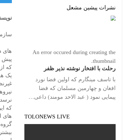
نشرات پیشین مشعل
نویسن
سازمان
های د
An error occured during creating the
پیش در گزارش سه 
thumbnail.
رحلت با افتخار نوشته نذیر ظفر
یک هزا
با تاسف مینگارم که اولین فضا نورد
افغان و چهارمین مسلمان که فضا
پیمایی نمود ( عبد الاحد مومند) داعی…
نرسد.
که ای
های ا
TOLONEWS LIVE
گروه 
بیشتر