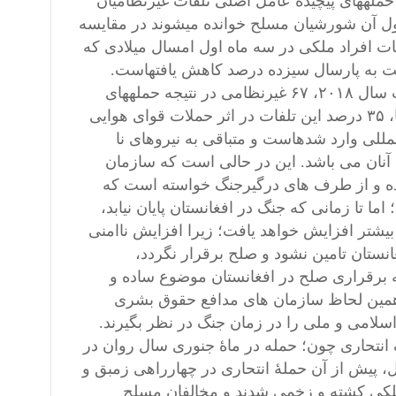
است که حمله های انتحاری و انفجارهای مواد تعبیه شده انفجاری و حمله‎های پیچیده عامل اصلی تلفات غیرنظامیان
گزارش یوناما، میزان تلفات افراد ملکی که مسئول آن شورشیان مسلح خوانده می‎شوند در مقایسه
فات
افراد ملکی در سه ماه اول امسال میلادی که
مسئول آن نیروهای طرفدار حکومت افغانستان دانسته می‎شوند نسبت به پارسال سیزده درصد کاهش یافته‎است.
یافته های جدید یوناما نشان می دهد که که در جریان سه ماه نخست سال ۲۰۱۸، ۶۷ غیرنظامی در نتیجه حمله‎های
یوناما، ۳۵ درصد این تلفات در اثر حملات قوای هوایی
نیروهای افغانستانو ۳۵ درصد آن در اثر حملات هوایی نیروهای بین المللی وارد شده‎است و متباقی به نیروهای نا
ه یک کودک نیزشامل آنان می باشد. این در حالی است که سازمان
نده و از طرف های درگیرجنگ خواسته است که
ا تا زمانی که جنگ در افغانستان پایان نیابد،
بیشتر افزایش خواهد یافت؛ زیرا افزایش ناامنی
غانستان تامین نشود و صلح برقرار نگردد،
ه برقراری صلح در افغانستان موضوع ساده و
ه همین لحاظ سازمان های مدافع حقوق بشری
اسلامی و ملی را در زمان جنگ در نظر بگیرند.
 انتحاری چون؛ حمله در ماۀ جنوری سال روان در
، پیش از آن حملۀ انتحاری در چهارراهی زمبق و
 ملکی کشته و زخمی شدند و مخالفان مسلح