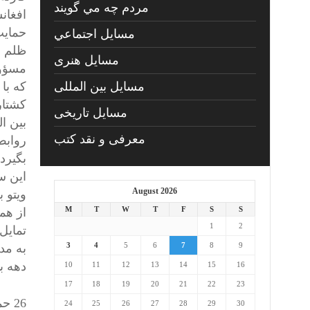
مردم چه مي گويند
افغان
حمایت
مسايل اجتماعي
ظلم و
مسايل هنری
مسؤول
که با
مسایل بین المللی
کشتار
مسایل تاریخی
بین ا
معرفی و نقد کتب
روابط
بگیرد
این س
August 2026
ویتو 
M
T
W
T
F
S
S
از هم
1
2
تمایل
3
4
5
6
7
8
9
به مد
دهه ب
10
11
12
13
14
15
16
17
18
19
20
21
22
23
26 حمل – 1397
24
25
26
27
28
29
30