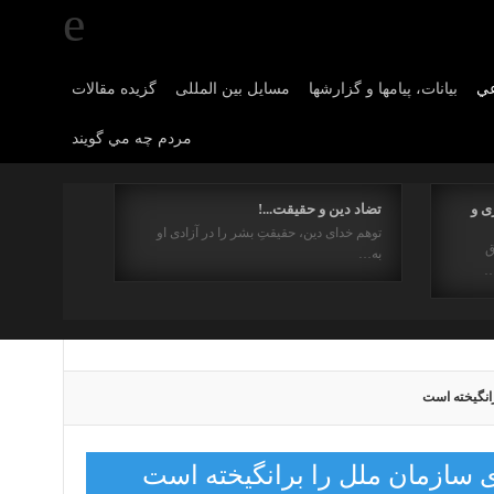
عي
بیانات، پیامها و گزارشها
مسایل بین المللی
گزیده مقالات
مردم چه مي گويند
ی و
تضاد دین و حقیقت...!
توهم خدای دین، حقیقتِ بشر را در آزادی او
ق
به…
…
انگیخته است
ی سازمان ملل را برانگیخته است