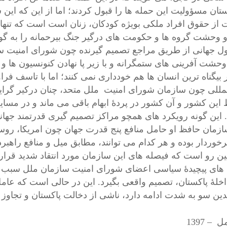
ستان مسؤولیت این حمله ها را قبول کردند؛ اما از این که این 
 از حقوق افراد ملکی بویژه کودکان، زنان است است که تنها د
 وحشت گروه ها و حکومت های درگیر جنگ بیرحمانه را به گو
 جهانی از طریق مراجع تصمیم گیرنده چون شورای امنیت ساز
 وحشت آفرینی های ستمگرانه و با زیر پا نهادن کنونسیون ها
 بیگناه ترین انسان ها هم خودداری نمی کنند؛ اما با تاسف فر
لمللی چون سازمان شورای امنیت ملل متحد، چنان درکیر گرا
 این کشور و آن کشور در پردۀ ابهام باقی می ماند و در مسایل
. این گونه رویکرد های همچو مراکز تصمیم گیری قدرتمند جهانی
ازمان حافظ او حامل منافع پنج قدرت جهان چون امریکا، روسیه،
برخوردار بوده و هر کدام می توانند، مطابق میل و منافع راهبر
ین رو است که فیصله های این سازمان مورد انتقاد شدید قرار د
 های پیچیدۀ سیاسی اعضای شورای امنیت سازمان ملل سبب شده 
اخلۀ پاکستان، تصمیم واقعی بگیرد. این در حالی است که عامل
دین سو به شدت ادامه دارد، ناشی از دخالت پاکستان و تجاوز 