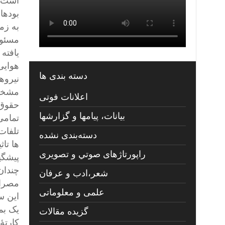
بوده‎اند.
به زم
هوایی کشته شده‎
دسته بندی ها
اعلانات فوتی
حقوق 
بیانات، پیامها و گزارشها
تمامی
تلفات
دسته‌بندی نشده
ها تاث
راپورتاژهای صوتي و تصويری
پیشگی
چندان
شعر،ادب و عرفان
مصران
علمی و معلوماتی
این س
یک بم
گزیده مقالات
کارتۀ