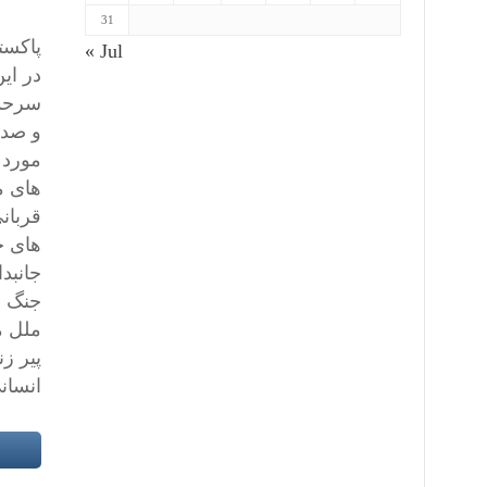
31
پاکست
« Jul
در ای
سرحد 
و صده
مورد 
های م
قربان
های ج
جانبد
جنگ ه
ملل م
پیر ز
انسان