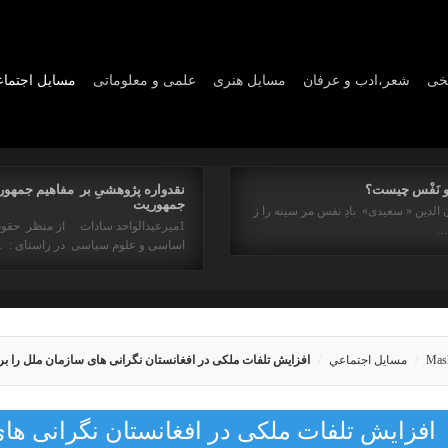
یخی
شعر،ادب و عرفان
مسايل هنری
علمی و معلوماتی
مسايل اجتما
و نَفْس چیست؟
نقدواره پژوهشیِ بر مفاهیم جمهور
جمهوریت
 الدین « سعیدی» بادِ نفس مر سینه را ز
1میرعبدالواحد سادات از منظر حقو
ه…
اساسی و علوم سیاسی در راستای : 
Mas
مسايل اجتماعي
افزایش تلفات ملکی در افغانستان نگرانی های سازمان ملل را بر
افزایش تلفات ملکی در افغانستان نگرانی ها