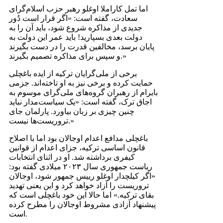
اما تمل کاراملا اوغلو رهبر حزب اسلام‌گرای
سعادت، گفته است: «اگر قرار است دُور
جدیدی از مذاکره شروع شود، باید آن را به
دولت بعدی بسپارید! باید عمر این دولت به
پایان برسد، مخالفین قدرت را در دست بگیرند
و سپس برای مذاکره تصمیم بگیرند.»
برخی از ملی‌گرایان ترکیه از ایده باغچلی
حمایت کرده و برخی نیز به او تاخته‌اند. جزمی
بایرام از رهبران گروه‌های ملی‌گرای موسوم به
اجاق ترک، گفته است: «یک سیاست‌مدار نباید
چنین چیزی بر زبان بیاورد. پارلمان جای
تروریست‌ها نیست.»
باغچلی مدافع اعدام اوجالان بود اما با اصلاح
قانون اساسی ترکیه، جزای اعدام از قوانین
کیفری برداشته شد. او در اثنای انتخابات
ریاست جمهوری سال ۲۰۲۳ میلادی گفته بود:
«اگر کیلچدار اوغلو رییس جمهور شود، اوجالان
تروریست را آزاد خواهد کرد و این یعنی تهدید
بقای ترکیه.» اما حالا این خود باغچلی است که
پیشنهاد آزادی مشروط اوجالان را مطرح کرده
است.