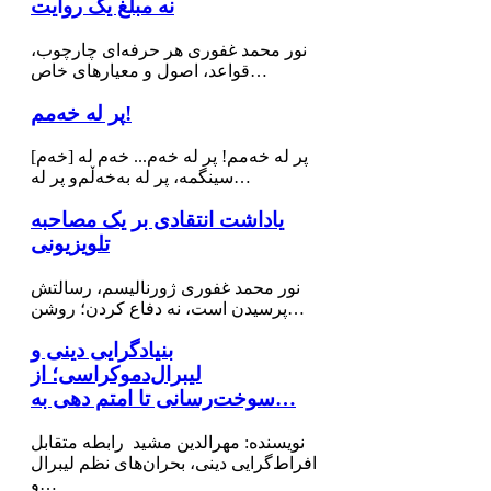
نه مبلغ یک روایت
نور محمد غفوری هر حرفه‌ای چارچوب،
قواعد، اصول و معیارهای خاص…
پر له خەمم!
[خه‌م] پر له خەمم! پر لە خەم... خەم له
سینگمە، پر لە بەخەڵم‌و پر لە…
یاداشت انتقادی بر یک مصاحبه
تلویزیونی
نور محمد غفوری ژورنالیسم، رسالتش
پرسیدن است، نه دفاع کردن؛ روشن…
بنیادگرایی دینی و
لیبرال‌دموکراسی؛ از
سوخت‌رسانی تا امتم دهی به…
نویسنده: مهرالدین مشید رابطه متقابل
افراط‌گرایی دینی، بحران‌های نظم لیبرال
و…