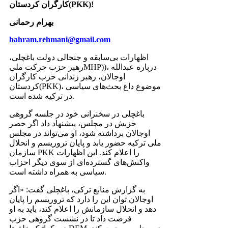
کارگران کردستان‌(PKK)!
بهرام رحمانی
bahram.rehmani@gmail.com
اظهارات بی‌سابقه و جنجالی دولت باغچلی،
رهبر حزب حرکت ملیMHP))، درباره عبدالله
اوجالان، رهبر زندانی حزب کارگران
کردستان‌(PKK)، موضوع داغ بحث‌های سیاسی
در ترکیه شده است.
باغچلی در سخنرانی خود در جلسه گروهی
حزبش در مجلس، پیشنهاد داد اگر حصر
اوجالان برداشته شود، او می‌تواند در مجلس
ملی ترکیه حضور یابد و پایان تروریسم و انحلال
سازمان PKK را اعلام کند. این اظهارات
واکنش‌های گسترده‌ای از سوی دیگر احزاب
سیاسی به همراه داشته است.
به گزارش منابع ترکی، باغچلی گفت: «اگر
اوجالان توان این را دارد که تروریسم را پایان
دهد و انحلال سازمانش را اعلام کند، باید به او
فرصت داد تا در نشست گروهی حزب