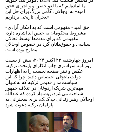
دموکراتیک خلق‌ها DEM در مجلس صحبت کند.
ما آماده‌ایم که با لغو حصر او و اجرای «حق
امید» به اوجالان، گامی بزرگ برای حل این
بحران تاریخی برداریم.»
«حق امید» مفهومی است که به امکان آزادی
مشروط محکومان به حبس ابد اشاره دارد،
مفهومی که برای مدت‌ها توسط فعالان
سیاسی و حقوق‌دانان کرد در خصوص اوجالان
مطرح بوده است.
امروز چهارشنبه ۲۳ اکتبر ۲۰۲۴، بیش از بیست
روزنامه سراسری چاپ آنکارای پایتخت ترکیه،
عکس و تیتر صفحه نخست را به اظهارات
دولت باغچلی اختصاص دادند. چرا که این
سیاست‌مدار قدیمی ترکیه که به‌عنوان
مهم‌ترین شریک اردوغان در ائتلاف جمهور
شناخته می‌شود، پیشنهاد کرده که عبدالله
اوجالان رهبر زندانی پ.ک.ک، برای سخنرانی به
پارلمان ترکیه دعوت شود.