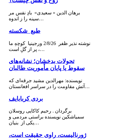
روح و نَفْس چیست؟
برهان الدین « سعیدی» بادِ نفس مر
سینه را ز اندوه…
طبع شکسته
نوشته نذیر ظفر 2/8/26 ورجینیا كوچهِ ما
پر از گلِ است ،…
تحولات بدخشان؛ نشانه‌های
سقوط یا پایان مأموریت طالبان
نویسنده: مهرالدین مشید جرقه‌ای که
آتش مقاومت را در سراسر افغانستان…
بردی کربابایف
برگردان . رحیم کاکایی روسلان
سمیاشکین نویسنده براستی مردمی و
یکی از بنیان…
ژورنالیست، راوی حقیقت است،