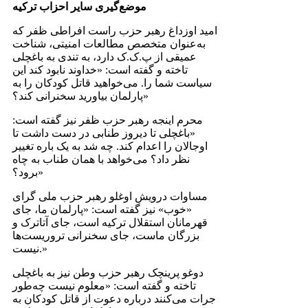
موضع‌گیری سایر احزاب ترکیه
امید اوزداغ رهبر حزب راست افراطی ظفر که
به‌عنوان متخصص مطالعات امنیتی، شناخت
عمیقی از پ.ک.ک دارد، به تندی به باغچلی
تاخته و گفته است: «خداوند نابود کند این
سیاست شما را. می‌خواهید قاتل کودکان را به
پارلمان بیاورید سخنرانی کند؟»
محرم اینجه رهبر حزب ظفر نیز گفته است:
«باغچلی تا دیروز طنابی در دست داشت تا
اوجالان را اعدام کند. چه شد به یک باره تغییر
نظر داد؟ می‌خواهد با همان طناب به چاه
برود؟»
مساوات درویش اوغلو رهبر حزب ملی گرای
«خوب» نیز گفته است: «پارلمان ما، جای
قهرمانان استقلال ترکیه است، جای آتاترک و
بزرگان ماست، جای سخنرانی تروریست‌ها
نیست.»
دوغو پرینچک رهبر حزب وطن نیز به باغچلی
تاخته و گفته است: «معلوم نیست چه‌طور
جرات می‌کنند درباره دعوت از قاتل کودکان به