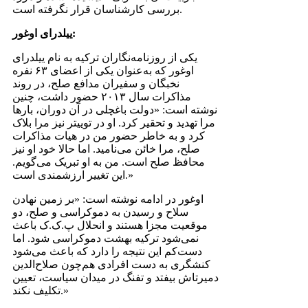
بررسی کارشناسان قرار نگرفته است.
ییلدرای اوغور:
یکی از روزنامه‌نگاران ترکیه به نام ییلدرای
اوغور که به‌عنوان یکی از اعضای ۶۳ نفره
نخبگان و سفیران مدافع صلح، در روند
مذاکرات سال ۲۰۱۳ حضور داشت، چنین
نوشته است: «دولت باغچلی در آن دوران، بارها
مرا تهدید و تحقیر کرد. او در توییتر نیز مرا بلاک
کرد و به خاطر حضور من در هیات مذاکرات
صلح، مرا خائن می‌نامید. اما حالا خود او نیز
محافظ صلح است. من به او تبریک می‌گویم.
این تغییر ارزشمندی است.»
اوغور در ادامه نوشته است: «بر زمین نهادن
سلاح و رسیدن به دموکراسی و صلح، دو
موقعیت مجزا هستند و انحلال پ.ک.ک باعث
نمی‌شود ترکیه بهشت دموکراسی شود. اما
دست‌کم این نتیجه را دارد که باعث می‌شود
کنشگری به دست افرادی هم‌چون صلاح‌الدین
دمیرتاش بیفتد و تفنگ در میدان سیاست، تعیین
تکلیف نکند.»