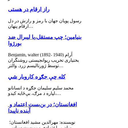
راز ارقام در هستی
رسول پویان جهان با رمز و رازش در دل
ارقام پنهان…
بنیامین؛ چپ مستقل،یا لیبرال ضد
بورژوا
Benjamin, walter (1892- 1940) آرام
بختیاری تخریب ریوانجیستی روشنگران
توسط ژورنالیسم زرد. والتر…
کله چې جګړه کاروبار شي
محمد سليم سليمان جګړه د انسانانو
لپاره د مرګ، بې‌ځایه کېدو،…
افغانستان؛ در بن‌بست اعتماد و
آینده ناپیدا
نویسنده: مهرالدین مشید افغانستان؛
میان بی‌اعتمادی و بن‌بست سیاسی