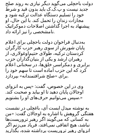
دولت باحچلی می‌گوید دیگر نیازی به روند صلح
جدید نیست و پ.‌ک‌.ک باید بدون قید و شرط
خود را تسلیم دستگاه عدالت ترکیه شود و
مجازات زندان را تحمل کند. با این حال، او
پیشنهاد به اجرا گذاشتن اصلاحات دموکراتیک
نامشخصی را نیز ارائه داد.
به‌دنبال فراخوان دولت باحچلی برای اعلام
پایان شورش از سوی رهبر حزب کارگران
کردستان ترکیه، طولای حتیم‌اوغولاری، از
رهبران ارشد و یکی از بنیان‌گذاران حزب
برابری و دمکراسی خلق‌ها، در سخنانی اعلام
کرد که این حزب آماده است تا سهم خود را
برای «صلح شرافتمندانه» بپردازد.
وی در این خصوص، گفت: «پس به انزوای
اوجالان پایان دهید تا او بیاید و صحبت کند.
سپس می‌توانیم حرف‌های او را بشنویم.»
به نوشته میدل ایست آی، باغچلی در نشست
هفتگی گروهش با اشاره به اوجالان گفت: «من
به کسانی که می‌گویند اگر رهبر تروریست‌ها
نباشد، هیچ اتفاقی نمی‌افتد، فریاد می‌زنم اگر
انزوای رهبر تروریست برداشته شده، بگذارید