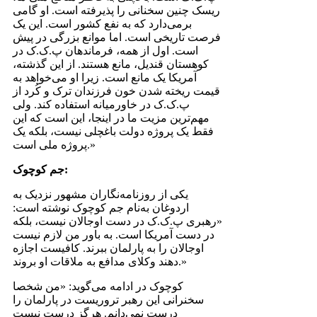
ریسک چنین سخنانی را پذیرفته است. او گامی
برمی‌دارد که به نفع کشور است. این یک
فرصت تاریخی است. اما موانع بزرگی در پیش
است. اول از همه، فرماندهان پ.ک.ک در
کوهستان قندیل، مانع هستند. از این گذشته،
آمریکا یک مانع است. زیرا او می‌خواهد به
قیمت ریخته شدن خون فرزندان ترک و کُرد از
پ.ک.ک در خاورمیانه استفاده کند. ولی
مهم‌ترین مزیت ما در اینجا، این است که این
فقط یک پروژه دولت باغچلی نیست، بلکه یک
پروژه ملی است.»
جم کوچوک:
یکی از روزنامه‌نگاران مشهور نزدیک به
اردوغان به‌نام جم کوچوک نوشته است:
«رهبری پ.ک.ک در دست اوجالان نیست، بلکه
در دست آمریکا است. به باور من لازم نیست
اوجالان را به پارلمان ببرند. کافیست اجازه
دهند وکلای مدافع به ملاقات او بروند.»
کوچوک در ادامه می‌گوید: «من شخصا
سخنرانی این رهبر تروریست در پارلمان را
درست نمی‌دانم. هرگز درست نیست