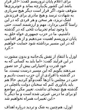
برای اعلام پایان تروریسم گفت: «اگر قرار
باشد این کشور یک‌پارچه بماند و خونریزی‌ها
متوقف شود، اگر قرار است دیگر هیچ سربازی
به شهادت نرسد و هیچ مادری برای فرزندش
اشک نریزد، هر سخن و هر فردی که در این
راستا گامی بردارد، مهم و ارزشمند است. حتی
با وجود تمام تجربیات تلخی که در گذشته
داشتیم، ما در حزب جمهوری خواه خلق به
پایان تروریسم اهمیت می‌دهیم و از هر اقدامی
که در این مسیر برداشته شود حمایت خواهیم
کرد.»
اوزل با انتقاد از نقش یک‌جانبه و بدون مشورت
در این فرآیند گفت: «اما باید به کسانی که به
خود قدرت و اختیاراتی بیش از حد تصور
می‌دهند بگویم که این مسیر درست نیست. ما
در گذشته با افرادی از آن حزب دست دادیم و
حتی در مجلس با آن‌ها گفت‌و‌گو کردیم. حالا هم
باید یادآوری کنم که سخنان دولت باغچلی در
گذشته هیچ نتیجه‌ای نداشت. تغییر مکرر مواضع
او برای ما درس عبرتی شده است و ما دیگر با
این تغییرات همراه نخواهیم شد.»
اوزل، هم‌چنین به شک و تردید درباره اهداف