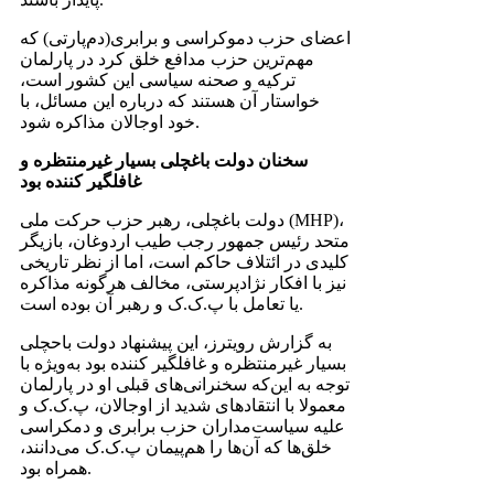
اعضای حزب دموکراسی و برابری‌(دم‌پارتی) که
مهم‌ترین حزب مدافع خلق کرد در پارلمان
ترکیه و صحنه سیاسی این کشور است،
خواستار آن هستند که درباره این مسائل، با
خود اوجالان مذاکره شود.
سخنان دولت باغچلی بسیار غیرمنتظره و
غافلگیر کننده بود
دولت باغچلی، رهبر حزب حرکت ملی (MHP)،
متحد رئیس جمهور رجب طیب اردوغان، بازیگر
کلیدی در ائتلاف حاکم است، اما از نظر تاریخی
نیز با افکار نژادپرستی، مخالف هرگونه مذاکره
یا تعامل با پ.‌ک‌.ک و رهبر آن بوده است.
به گزارش رویترز، این پیشنهاد دولت باحچلی
بسیار غیرمنتظره و غافلگیر کننده بود به‌ویژه با
توجه به این‌که سخنرانی‌های قبلی او در پارلمان
معمولا با انتقاد‌های شدید از اوجالان، پ‌.ک.‌ک و
علیه سیاست‌مداران حزب برابری و دمکراسی
خلق‌ها که آن‌ها را هم‌پیمان پ.‌ک‌.ک می‌دانند،
همراه بود.