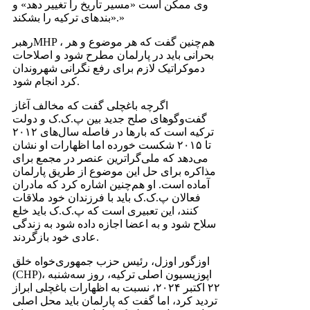
وی ممکن است «مسیر تاریخ را تغییر دهد» و
«بندهای ترکیه را بشکند.»
رهبرMHP ، هم‌چنین گفت که هر موضوع و هر
بحرانی باید در پارلمان مطرح شود و اصلاحات
دموکراتیک لازم برای رفع نگرانی شهروندان
کرد انجام شود.
اگرچه باغچلی گفت که مخالف آغاز
گفت‌و‌گوهای صلح جدید بین پ.ک.ک و دولت
ترکیه است که بارها در فاصله سال‌های ۲۰۱۲
تا ۲۰۱۵ شکست خورده اما اظهارات او نشان
می‌دهد که ملی‌گراترین عنصر در مجمع برای
مذاکره برای حل این موضوع از طریق پارلمان
آماده است. او هم‌چنین اشاره کرد که مادران
فعالان پ‌.ک.‌ک باید با فرزندان خود ملاقات
کنند، این تعبیری است که پ‌.ک.‌ک باید خلع
سلاح شود و به اعضا اجازه داده شود به زندگی
عادی خود بازگردند.
اوزگور اوزل، رئیس حزب جمهوری‌خواه خلق
(CHP)، اپوزیسیون اصلی ترکیه، روز سه‌شنبه
۲۲ اکتبر ۲۰۲۴، نسبت به اظهارات باغچلی ابراز
تردید کرد، اما گفت که پارلمان باید محل اصلی