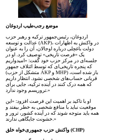
موضع رجب‌طیب اردوغان
اردوغان، رئیس‌جمهور ترکیه و رهبر حزب
عدالت و توسعه (AKP)، در واکنش به اظهارات
دولت باغچلی درباره اوجالان، آن را به عنوان
یک «فرصت تاریخی» توصیف کرد. او در
جلسه‌ای در مرکز حزب خود گفت: «امیدواریم
که پنجره تاریخی‌ای که توسط ائتلاف جمهور
(متشکل از حزب AKP و MHP) باز شده است،
قربانی حساب‌های شخصی نشود. انتظار داریم
که همه درک کنند در آینده ترکیه، جایی برای
تروریسم وجود ندارد.»
او با تاکید بر اهمیت این فرصت افزود: «این
موقعیت نباید با منافع شخصی به خطر بیفتد و
همه باید متوجه شوند که در آینده کشور، ترور و
خشونت جایگاهی ندارند.»
واکنش حزب جمهوری‌خواه خلق (CHP)