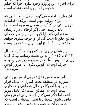
برای اجرای این پروژه وجود ندارد. چرا که حکم
حبس ابد او برداشته نشده است.»
آک یول در ادامه می‌گوید: «یکی از مسائلی که
برای دولت مهم است، توقف اقدامات
تروریستی پ.ک.ک در شمال سوریه است. اما
باید پرسید: حتی اگر اوجالان در پارلمان
سخنرانی کند، آیا گروه موسوم به واحدهای
مدافع خلق یا ی.پ.گ، از او حرف شنوی خواهد
داشت یا نه؟ پاسخ این سوال مشخص نیست.
این همان چیزی بود که روند مذاکرات سال
۲۰۱۳ تا ۲۰۱۵ را به بن بست رساند. پ.ک.ک با
رویای تاسیس دولت در سوریه، زیر میز زد و به
حرف اوجالان گوش نکرد. آیا امروز گوش
می‌دهند؟
امروزه بخش قابل توجهی از میادین نفتی
سوریه در منطقه تحت کنترل ی.پ.گ قرار
دارد و با آمریکا در حال همراهی و همکاری
است. اوجالان ممکن است یک عامل موثر
باشد، اما فکر نمی‌کنم با سخنرانی او نتیجه‌ای
حاصل شود. سخنان باغچلی سخنانی است که
جزییات آن به خوبی اندیشیده نشده و مورد