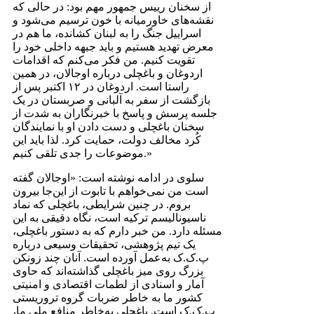
از سخنان رییس جمهور مهم بود: در حالی که
نقشه‌های خاورمیانه با خون ترسیم می‌شود و
اسراییل جنگ را به لبنان کشانده، ما هم در
معرض تهدید هستیم و باید جبهه داخلی خود را
تقویت کنیم. من فکر می‌کنم که اقدامات
اردوغان و باغچلی درباره اوجالان، در همین
راستا است. اردوغان در ۱۲ اکتبر پس از
بازگشت از سفر به آلبانی و صربستان در یک
جلسه پرسش و پاسخ با خبرنگاران به شدت از
سخنان باغچلی و دست دادن او با نمایندگان
کُرد مخالف دولت، حمایت کرد. لذا باید این
موضوعات را جدی تلقی کنیم.»
سلوی در ادامه نوشته است: «اوجالان گفته
است من نمی‌خواهم با تابوت از این‌جا بیرون
بروم. در چنین شرایطی، باغچلی که نماد
ناسیونالیسم ترکیه است، نگاه دقیقی به این
مسئله دارد. من خبر دارم که به دستور باغچلی،
یک تیم پژوهشی، تحقیقات وسیعی درباره
پ.ک.ک به‌عمل آورده است. آنان چند زونکن
بزرگ روی میز باغچلی گذاشته‌اند که حاوی
آمار و اسنادی از لطمات اقتصادی و امنیتی
کشور ما به خاطر ضربات گروه تروریستی
پ.ک.ک است. باغچلی به‌خاطر منافع ملی ما،