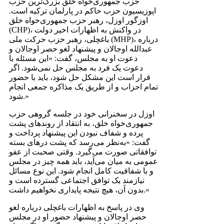
حزب جمهوری‌خواه خلق بزرگ‌ترین حزب
اپوزیسیون حزب حاکم در پارلمان ترکیه است.
اوزگور اوزل، رهبر حزب جمهوری‌خواه خلق
(CHP)، در واکنش به اظهارات اخیر دولت
باغچلی، رهبر حزب حرکت ملی (MHP)، درباره
عبدالله اوجالان و پیشنهاد لغو حصر اوجالان و
دعوت او به مجلس، گفت: «این مسئله با
دعوت یک فرد به مجلس حل نمی‌شود. اگر
قرار است این مشکل حل شود، باید با حضور
تمام احزاب و از طریق یک مذاکره جمعی انجام
شود.»
اوزل در سخنرانی خود در جلسه گروهی حزب
جمهوری‌خواه خلق، به انتقاد از روندهای پشت
پرده و شفاف نبودن این پیشنهاد پرداخت و
گفت: «به‌نظر می‌رسد که پشت درهای بسته
توافقاتی صورت می‌گیرد. وقتی صحبت از عفو
عمومی به میان می‌آید، باید همه چیز در مجلس
و با شفافیت کامل انجام شود. این نوع مسائل
نیازمند یک توافق اجتماعی گسترده است و
بدون آن، هیچ نتیجه پایداری نخواهیم داشت.»
وی در پاسخ به اظهارات باغچلی درباره لغو
حصر اوجالان و پیشنهاد حضور او در مجلس