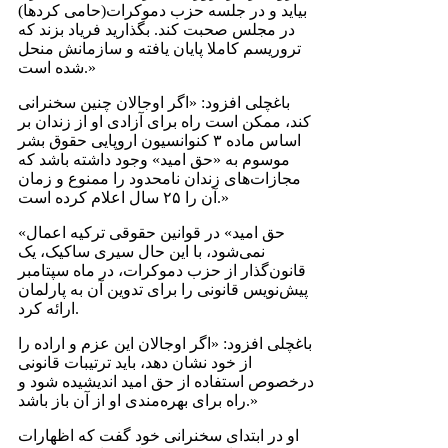
بیاید و در جلسه حزب دموکرات‌(حامی کردها)
در مجلس صحبت کند. بگذارید فریاد بزند که
تروریسم کاملا پایان یافته و سازمانش منحل
شده است.»
باغچلی افزود: «اگر اوجالان چنین سخنرانی
کند، ممکن است راه برای آزادی او از زندان بر
اساس ماده ۳ کنوانسیون اروپایی حقوق بشر
موسوم به «حق امید» وجود داشته باشد که
مجازات‌های زندان نامحدود را ممنوع و زمان
آن را ۲۵ سال اعلام کرده است.»
«حق امید» در قوانین حقوقی ترکیه اعمال
نمی‌شود، با این حال سیری ساکیک، یک
قانون‌گذار از حزب دموکرات، در ماه سپتامبر
پیش‌نویس قانونی را برای تدوین آن به پارلمان
ارائه کرد.
باغچلی افزود: «اگر اوجالان این عزم و اراده را
از خود نشان دهد، باید ترتیبات قانونی
درخصوص استفاده از حق امید اندیشیده شود و
راه برای بهره‌مندی او از آن باز باشد.»
او در ابتدای سخنرانی خود گفت که اظهارات