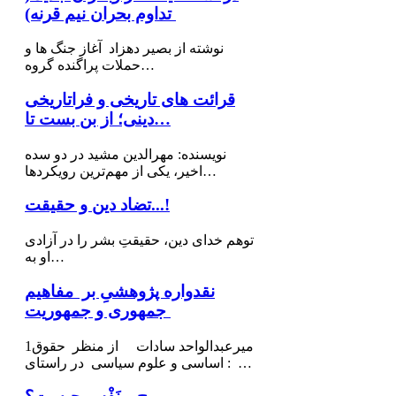
تداوم بحران نیم قرنه)
نوشته از بصیر دهزاد آغاز جنگ ها و
حملات پراگنده گروه…
قرائت های تاریخی و فراتاریخی
دینی؛ از بن بست تا…
نویسنده: مهرالدین مشید در دو سده
اخیر، یکی از مهم‌ترین رویکردها…
تضاد دین و حقیقت...!
توهم خدای دین، حقیقتِ بشر را در آزادی
او به…
نقدواره پژوهشیِ بر مفاهیم
جمهوری و جمهوریت
1میرعبدالواحد سادات از منظر حقوق
اساسی و علوم سیاسی در راستای : …