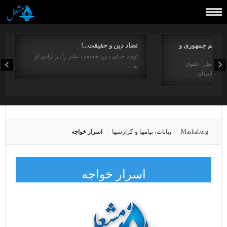
مفاهیم جمهوری و
تضاد دین و حقیقت...!
توهم خدای دین، حقیقتِ بشر را در آزادی او
ت از منظر حقوق
به…
در راستای : …
Mashal.org
بیانات، پیامها و گزارشها
اسرار خواجه
اسرار خواجه