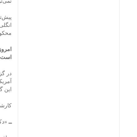
نمی‌ت
پیش‌ت
انگلی
محکوم
امروز
است، 
آمریک
این گ
کارشن
ــ
«دکت