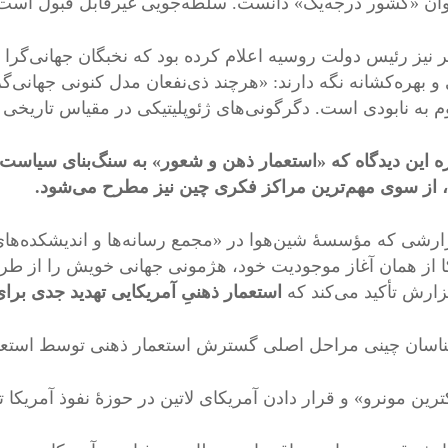
وان «کشور درجه‌یک» دانست. سلطه‌جویی غیرقابل قبول است و
ر نیز رئیس دولت روسیه اعلام کرده بود که نخبگان جهانی‌گرا د
 و بهره‌کشانه نگه دارند: «هرچند ذی‌نفعان مدل کنونی جهانی‌
 به نابودی است. دگرگونی‌های ژئوپلیتیکی در مقیاس تاریخی د
ه این دیدگاه که «استعمار ذهن و شعور» به سنگ‌بنای سیاست 
از سوی مهم‌ترین مراکز فکری چین نیز مطرح می‌شود.
ا از همان آغاز موجودیت خود، هژمونی جهانی خویش را از طری
زارش تأکید می‌کند که
استعمار ذهنیِ آمریکایی تهدید جدی برا
اسان چینی مراحل اصلی گسترش استعمار ذهنی توسط استعمار
رین مونرو» و قرار دادن آمریکای لاتین در حوزۀ نفوذ آمریکا ت