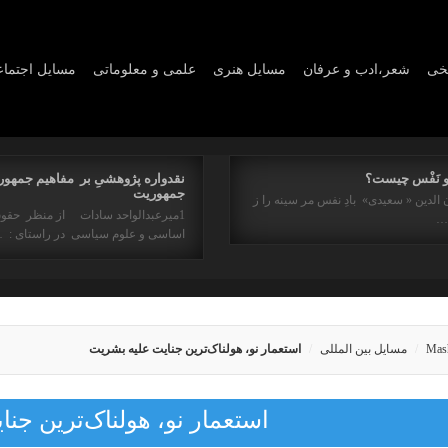
یخی
شعر،ادب و عرفان
مسايل هنری
علمی و معلوماتی
مسايل اجتما
و نَفْس چیست؟
نقدواره پژوهشیِ بر مفاهیم جمهور
جمهوریت
 الدین « سعیدی» بادِ نفس مر سینه را ز
1میرعبدالواحد سادات از منظر حقو
ه…
اساسی و علوم سیاسی در راستای : 
Mas
مسایل بین المللی
استعمار نو، هولناک‌ترین جنایت علیه بشریت
استعمار نو، هولناک‌ترین جن