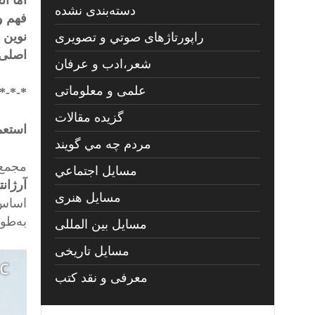
اما آ
دسته‌بندی نشده
نوین ش
راپورتاژهای صوتي و تصويری
اصلی 
شعر،ادب و عرفان
علمی و معلوماتی
*-*-*
گزیده مقالات
استعم
مردم چه مي گويند
مجمع عمو
مسايل اجتماعي
آرژانت
مسايل هنری
اساس 
به‌طو
مسایل بین المللی
مسایل تاریخی
معرفی و نقد کتب