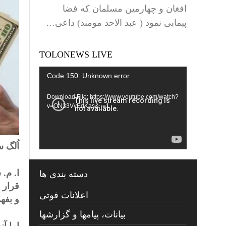
افغان و چهارمین مسلمان که فضا
پیمایی نمود ( عبد الاحد مومند) داعی…
TOLONEWS LIVE
Video
Code 150: Unknown error.
Player
Download File: https://www.youtube.com/watch?
v=ON33VvEdKas&_=1
اُلگ 
ا. م.
دسته بندی ها
قرار 
اعلانات فوتی
و بفه
بیانات، پیامها و گزارشها