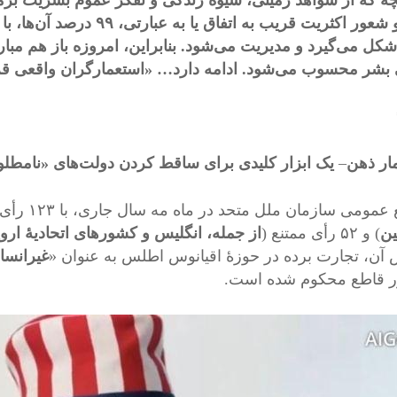
نچه که از شواهد زمینی، شیوۀ زندگی و تفکر عموم بشریت برمی
فهم و شعور اکثریت قریب به 
کل می‌گیرد و مدیریت می‌شود. بنابراین، امروزه باز هم مبارزه
بشر محسوب می‌شود. ادامه دارد… «استعمارگران واقعی قر
ار ذهن
–
یک
ابزار کلیدی برای ساقط کردن دولت‌های «نامطلو
می سازمان ملل متحد در ماه مه سال جاری، با ۱۲۳ رأی موافق، ۳ رأی مخالف (
ین
) و ۵۲ رأی ممتنع (
از جمله، انگلیس و کشورهای اتحادیۀ اروپ
آن، تجارت برده در حوزۀ اقیانوس اطلس به عنوان «
غیرانسان
ر قاطع محکوم شده است.