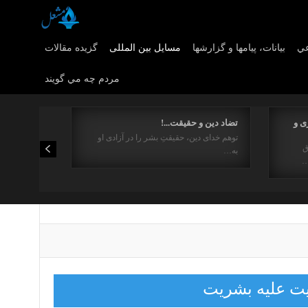
عي
بیانات، پیامها و گزارشها
مسایل بین المللی
گزیده مقالات
مردم چه مي گويند
ی و
تضاد دین و حقیقت...!
توهم خدای دین، حقیقتِ بشر را در آزادی او
ق
به…
…
ایت علیه بشریت