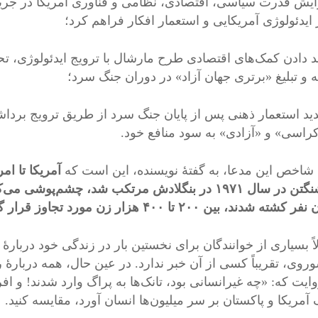
یش قدرت سیاسی، اقتصادی، نظامی و فناوری آمریکا در جریا
 ایدئولوژی آمریکایی و استعمار افکار فراهم کرد؛
د دادن کمک‌های اقتصادی طرح مارشال با ترویج ایدئولوژی، تح
 و تبلیغ «برتری جهان آزاد» در دوران جنگ سرد؛
د استعمار ذهنی پس از پایان جنگ سرد از طریق ترویج برداش
راسی» و «آزادی» به سود منافع خود.
 شاخص این مدعا، به گفتۀ نویسنده، این است که
آمریکا تا ا
 ۱۹۷۱ در بنگلادش مرتکب شد، چشم‌پوشی می‌کند.
، بین ۲۰۰ تا ۴۰۰ هزار زن مورد تجاوز قرار گرفتند و بیش از ۳۰ میلیون نفر آواره شدند.
اً بسیاری از خوانندگان برای نخستین بار در زندگی خود دربارهٔ
ایت که: «چه غیرانسانی بود، تانک‌ها به پراگ وارد شدند! و افر
 آمریکا و پاکستان بر سر میلیون‌ها انسان آورد، مقایسه کنید.