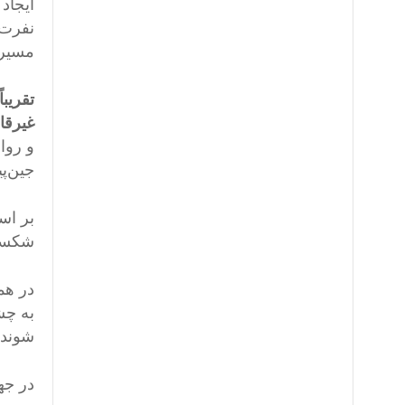
ایجاد
نفرت‌
مسیر ا
تقریب
غیرقا
جین‌پ
بر اس
شکست 
در هم
به چش
شوند 
در جه