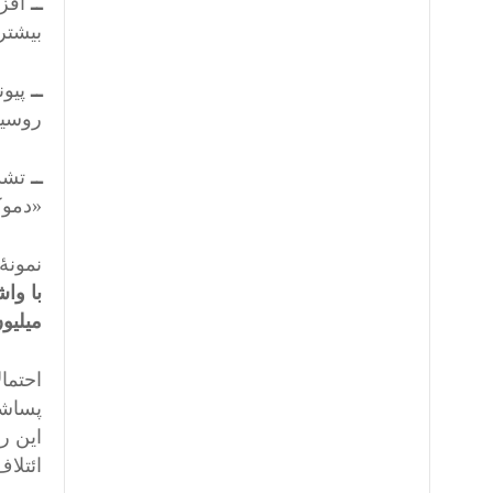
ــ
افزا
بیشتر
ــ
پیون
روسیه
ــ
تشدی
«دموک
نمونۀ
با واشنگتن در سال
میلیون نفر کشته شدند
احتمال
این رو
ائتلاف