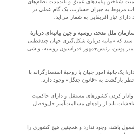
یت شناختن پیامدهای عمیق و بلندمدت نظام‌های
البات مربوط به جبران خسارت، یک گام عملی در
دارای تبار آفریقایی به شمار می‌آید.
مان ملل متحد، روسیه و چین بیانیه‌ای دربارۀ
سند که «بیانیه دربارۀ شکل‌گیری جهان چندقطبی
 نام دارد، در ۲۰ ماه مه توسط ولادیمیر پوتین، رئیس‌جمهور فدراسیون روسیه، و شی
 یک‌جانبۀ امور جهان با روحیۀ استعمارگرانه با
طر بازگشت به «قانون جنگل» وجود دارد.
ه وادار کردن کشورهای مستقل و دارای حاکمیت
قشات باید از راه‌های مسالمت‌آمیز حل‌وفصل
مول باشد، وجود ندارد و همچنین هیچ کشوری را