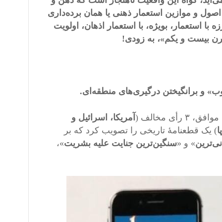
‌آید، گواه این واقعیت ناهنجار است که ذهن و
اتفاق یا به عبارتی، ٩٩ درصد آن‌ها، با اصول و موازین استعمار ذهنی یا همان برده‌داری
 با استعمار، بویژه، با استعمار اذهان، اولویت
ن بیست و یکم»، به زودی!
ب» و برانگیختن درگیری‌های منطقه‌ای.
آمریکا، اسرائیل و
ا
) یک قطعنامۀ تاریخی را تصویب کرد که بر
ی‌ترین
» و «
سنگین‌ترین جنایت علیه بشریت
»،