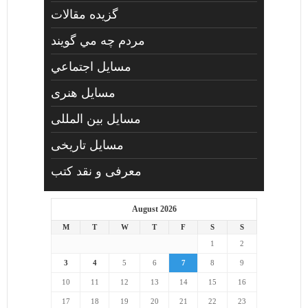
گزیده مقالات
مردم چه مي گويند
مسايل اجتماعي
مسايل هنری
مسایل بین المللی
مسایل تاریخی
معرفی و نقد کتب
August 2026
M
T
W
T
F
S
S
1
2
3
4
5
6
7
8
9
10
11
12
13
14
15
16
17
18
19
20
21
22
23