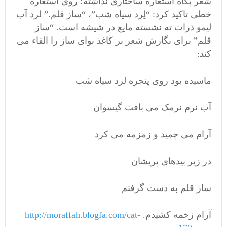
شعر پگاه استعاره ساختاری نداشته؛ روی استعاره
خطی تاکید کرد: “لِرد سیاه شب”، “ساز قلم.” لرد آب
لیمو ذرات ته نشسته مایع در شیشه است. “ساز
قلم” برای نگارش شعر بر کاغذ نوای ساز را القاء می
کند:
ماسیده بود روی پنجره لرد سیاه شب
آب نرم نرمک می بافت گیسوان
آرام می چمید و زمزمه می کرد
در زیر بیدهای پریشان
ساز قلم به دست گرفتم
آرام زخمه کشیدم.
http://moraffah.blogfa.com/cat-