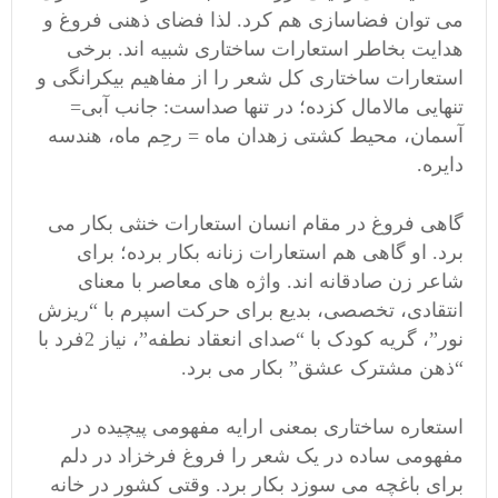
می توان فضاسازی هم کرد. لذا فضای ذهنی فروغ و
هدایت بخاطر استعارات ساختاری شبیه اند. برخی
استعارات ساختاری کل شعر را از مفاهیم بیکرانگی و
تنهایی مالامال کزده؛ در تنها صداست: جانب آبی=
آسمان، محیط کشتی زهدان ماه = رحِم ماه، هندسه
دایره.
گاهی فروغ در مقام انسان استعارات خنثی بکار می
برد. او گاهی هم استعارات زنانه بکار برده؛ برای
شاعر زن صادقانه اند. واژه های معاصر با معنای
انتقادی، تخصصی، بدیع برای حرکت اسپرم با “ریزش
نور”، گریه کودک با “صدای انعقاد نطفه”، نیاز 2فرد با
“ذهن مشترک عشق” بکار می برد.
استعاره ساختاری بمعنی ارایه مفهومی پیچیده در
مفهومی ساده در یک شعر را فروغ فرخزاد در دلم
برای باغچه می سوزد بکار برد. وقتی کشور در خانه