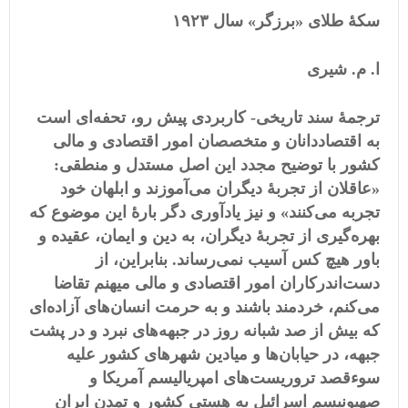
سکۀ طلای «برزگر» سال ۱۹۲۳
ا. م. شیری
ترجمۀ
سند تاریخی- کاربردی پیش رو، تحفه‌ای است
به اقتصاددانان و متخصصان امور اقتصادی و مالی
کشور با توضیح مجدد این اصل مستدل و منطقی:
«عاقلان از تجربۀ دیگران می‌آموزند و ابلهان خود
تجربه می‌کنند» و نیز یادآوری دگر بارۀ این موضوع که
بهره‌گیری از تجربۀ دیگران، به دین و ایمان، عقیده و
باور هیچ کس آسیب نمی‌رساند. بنابراین، از
دست‌اندرکاران امور اقتصادی و مالی میهنم تقاضا
می‌کنم، خردمند باشند و به حرمت انسان‌های آزاده‌ای
که بیش از صد شبانه روز در جبهه‌های نبرد و در پشت
جبهه، در حیابان‌ها و میادین شهرهای کشور علیه
سوءقصد تروریست‌های امپریالیسم آمریکا و
صهیونیسم اسرائیل به هستی کشور و تمدن ایران