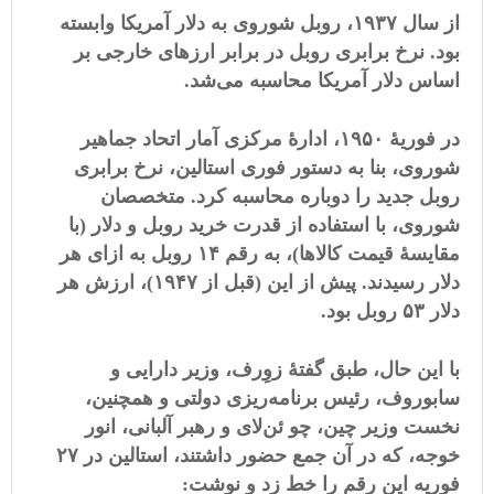
از سال ۱۹۳۷، روبل شوروی به دلار آمریکا وابسته
بود. نرخ برابری روبل در برابر ارزهای خارجی بر
اساس دلار آمریکا محاسبه می‌شد.
در فوریۀ ۱۹۵۰، ادارۀ مرکزی آمار اتحاد جماهیر
شوروی، بنا به دستور فوری استالین، نرخ برابری
روبل جدید را دوباره محاسبه کرد. متخصصان
شوروی، با استفاده از قدرت خرید روبل و دلار (با
مقایسۀ قیمت کالاها)، به رقم ۱۴ روبل به ازای هر
دلار رسیدند. پیش از این (قبل از ۱۹۴۷)، ارزش هر
دلار ۵۳ روبل بود.
با این حال، طبق گفتۀ زوِرف، وزیر دارایی و
سابوروف، رئیس برنامه‌ریزی دولتی و همچنین،
نخست وزیر چین، چو ئن‌لای و رهبر آلبانی، انور
خوجه، که در آن جمع حضور داشتند، استالین در ۲۷
فوریه این رقم را خط زد و نوشت: