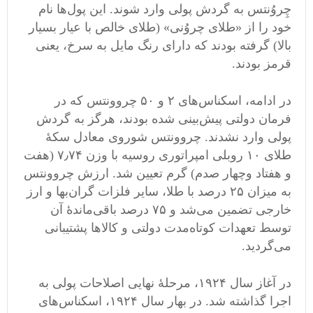
چِروُنتس به گردش پولی وارد شوند. این پول‌ها نام
خود را از «طلای چروُنی» (طلای خالص با عیار بسیار
بالا) گرفته بودند که دارای رنگ مایل به سرخ، یعنی
قرمز بودند.
در ادامه، اسکناس‌های ۲ و ۵۰ چروونتس که در
فرمان دولتی پیش‌بینی شده بودند، هرگز به گردش
پولی وارد نشدند. چروونتس شوروی معادل سکۀ
طلای ۱۰ روبلی امپراتوری روسیه با وزن ۷٫۷۴ (هفت
و هفتاد وچهار صدم) گرم تعیین شد. ارزش چروونتس
به میزان ۲۵ درصد با طلا، سایر فلزات گران‌بها و ارز
خارجی تضمین می‌شد و ۷۵ درصد باقی‌ماندۀ آن
توسط تعهدات کوتاه‌مدت دولتی و کالاها پشتیبانی
می‌گردید.
در آغاز سال ۱۹۲۴، مرحلۀ نهایی اصلاحات پولی به
اجرا گذاشته شد. در بهار سال ۱۹۲۴، اسکناس‌های