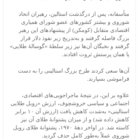
متأسفانه، پس از درگذشت استالین، رهبران اتحاد
شوروی و بیشتر کشورهای عضو شورای همیاری
اقتصادی متقابل (کومکن) از پیشنهادهای این رهبر
بزرگ فاصله گرفتند و به‌تدریج زیر نفوذ دلار قرار
گرفتند و نخبگان آن‌ها نیز زیر سلطۀ «گوسالۀ طلایی»
یا همان پرستش ثروت افتادند.
آن‌ها سعی کردند طرح بزرگ استالینی را به دست
فراموشی بسپارند.
علاوه بر این، در نتیجۀ ماجراجویی‌های اقتصادی،
اجتماعی و سیاسی خروشچوف، ارزش «روبل طلایی
استالینی» به‌شدت کاهش یافت (ارزش آن ۱۰ برابر
کاهش داده شد) و از میزان پشتوانۀ طلای آن نیز
کاسته شد. در اواخر دهۀ ۱۹۷۰، پشتوانۀ طلای روبل
شوروی عملاً به‌طور کامل حذف گردید.