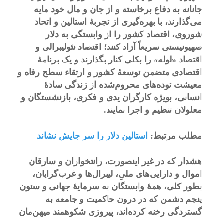
جانانه به دفاع برخاسته و از جان و مال خود مایه
می‌گذارند، با بهره‌گیری از تجربۀ استالین و اتحاد
شوروی، اقتصاد کشور را از وابستگی به
دلار
صهیونیستی
سریعاً آزاد کنند؛ اقتصاد نئولیبرالی و
اقتصاد «لوله» را بکلی کنار بگذارند و یک برنامۀ
اقتصادی متضمن توسعۀ کشور و ارتقاء سطح رفاه و
معیشت توده‌های محروم‌شده از زندگی سادۀ
انسانی، بویژه کارگران یدی و فکری، بازنشستگان و
معلولان تنظیم و اجرا نمایند.
مطلب مرتبط:
استالین دلار را سر جایش نشاند
هشدار که در غیر اینصورت، رانتخواران و سارقان
اموال و دارایی‌های ملیِ، لیبرال‌ها و غرب‌گرایان،
بطور کلی، همۀ وابستگان به سرمایۀ جهانی و ستون
پنجم دشمن که در درون حاکمیت و جامعه به
گستردگی رخنه کرده‌اند، پیروزی شکوهمند میهن‌مان