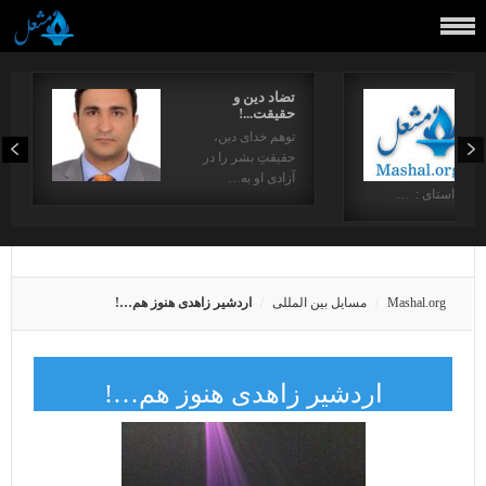
تضاد دین و
حقیقت...!
توهم خدای دین،
حقیقتِ بشر را در
آزادی او به…
در راستای : …
Mashal.org
مسایل بین المللی
اردشیر زاهدی هنوز هم…!
اردشیر زاهدی هنوز هم…!