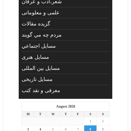
شعر،ادب و عرفان
علمی و معلوماتی
گزیده مقالات
مردم چه مي گويند
مسايل اجتماعي
مسايل هنری
مسایل بین المللی
مسایل تاریخی
معرفی و نقد کتب
August 2026
M
T
W
T
F
S
S
1
2
3
4
5
6
7
8
9