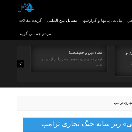
عي
بیانات، پیامها و گزارشها
مسایل بین المللی
گزیده مقالات
مردم چه مي گويند
ی و
تضاد دین و حقیقت...!
توهم خدای دین، حقیقتِ بشر را در آزادی او
ق
به…
…
تجاری ترامپ
ی» زیر سایه جنگ تجاری ترامپ