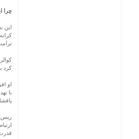
چرا ا
این ن
کرانه
ترامپ
کوالر
کرد بر
او اف
با ته
پافشا
ریس ن
ارتبا
قدرت 