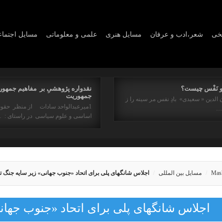
یخی
شعر،ادب و عرفان
مسايل هنری
علمی و معلوماتی
مسايل اجتما
و نَفْس چیست؟
نقدواره پژوهشیِ بر مفاهیم جمهور
جمهوریت
 الدین « سعیدی» بادِ نفس مر سینه را ز
1میرعبدالواحد سادات از منظر حقو
ه…
اساسی و علوم سیاسی در راستای : 
Mas
مسایل بین المللی
اجلاس شانگهای پلی برای اتحاد «جنوب جهانی» زیر سایه جنگ 
اجلاس شانگهای پلی برای اتحاد «جنوب جهان