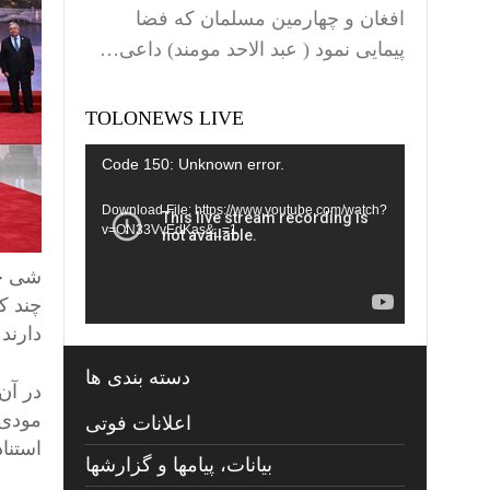
افغان و چهارمین مسلمان که فضا
پیمایی نمود ( عبد الاحد مومند) داعی…
TOLONEWS LIVE
Video
Code 150: Unknown error.
Player
Download File: https://www.youtube.com/watch?
v=ON33VvEdKas&_=1
چند ک
دارند 
دسته بندی ها
در آن
مودی،
اعلانات فوتی
استنا
بیانات، پیامها و گزارشها