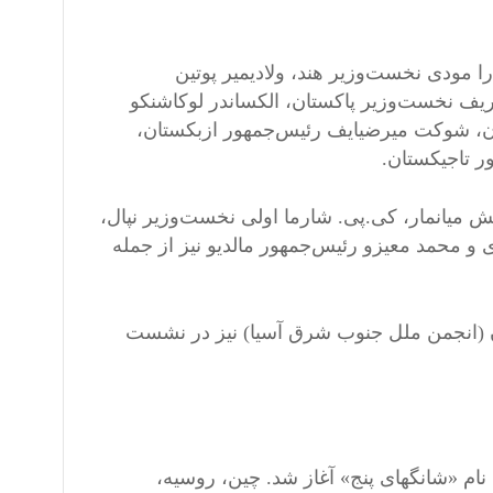
مودی نخست‌وزیر هند، ولادیمیر پوتین
یف نخست‌وزیر پاکستان، الکساندر لوکاشنکو
ن، شوکت میرضیایف رئیس‌جمهور ازبکستان،
 تاجیکستان.
 میانمار، کی.پی. شارما اولی نخست‌وزیر نپال،
ی و محمد معیزو رئیس‌جمهور مالدیو نیز از جمله
آن (انجمن ملل جنوب شرق آسیا) نیز در نشست
وان یک بلوک امنیتی با نام «شانگهای پنج» آغاز شد. چین، روسیه،