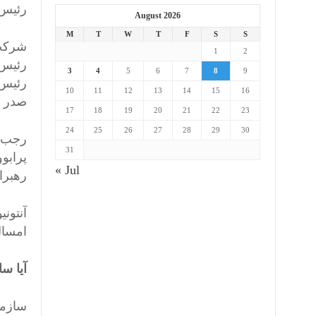
رئیس 
August 2026
M
T
W
T
F
S
S
شرکت‌
1
2
رئیس‌
3
4
5
6
7
8
9
رئیس‌
10
11
12
13
14
15
16
صدر ج
17
18
19
20
21
22
23
24
25
26
27
28
29
30
رجب ط
31
پرابو
« Jul
رهبرا
آنتون
امسا
آیا س