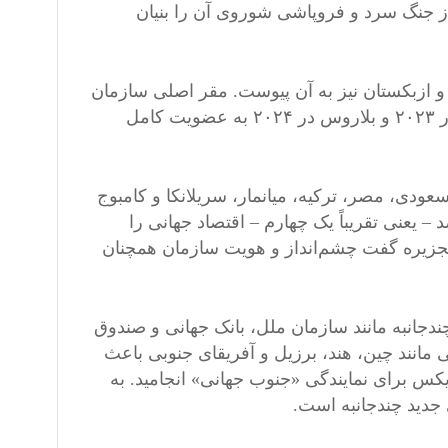
ز جنگ سرد و فروپاشی شوروی آن را بنیان
بدیل شد و ازبکستان نیز به آن پیوست. مقر اصلی سازمان
در پکن قرار دارد. در سال ۲۰۱۷ هند و پاکستان عضو شدند. ایران در ۲۰۲۳ و بلاروس در ۲۰۲۴ به عضویت کامل
ل عربستان سعودی، مصر، ترکیه، میانمار، سریلانکا و کامبوج
ورهای عضو سازمان ۴۳ درصد جمعیت جهان و ۲۳ درصد – یعنی تقریباً یک چهارم – اقتصاد جهانی را
الجزیره گفت چشم‌انداز و هویت سازمان همچنان
ندجانبه مانند سازمان ملل، بانک جهانی و صندوق
ی مانند چین، هند، برزیل و آفریقای جنوبی باعث
یکس برای نمایندگی «جنوب جهانی» انجامید. به
جدید چندجانبه است.