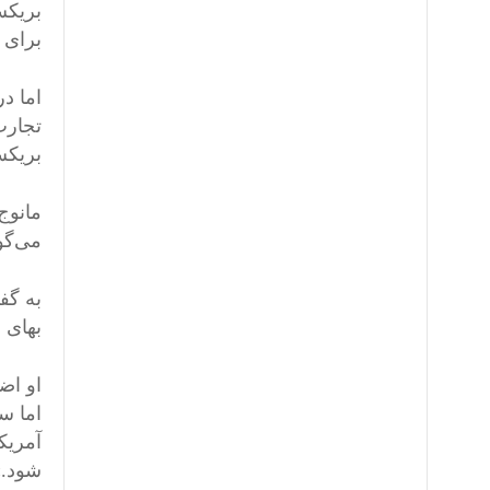
برای 
اما د
تجارت
بریکس
مانوج
می‌گو
به گف
بهای 
او اض
اما س
آمریک
شود.»