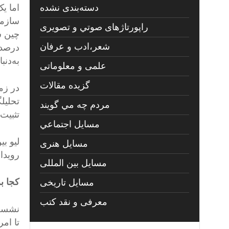
دسته‌بندی نشده
اما ی
راپورتاژهای صوتي و تصويری
شعر،ادب و عرفان
درصدی
به‌دنب
علمی و معلوماتی
گزیده مقالات
در زم
تحلیل
مردم چه مي گويند
تثبیت
مسايل اجتماعي
لیو ب
مسايل هنری
رویدا
مسایل بین المللی
کجا ب
مسایل تاریخی
معرفی و نقد کتب