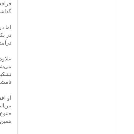
قزاقس
گذاشت
درآمدن
تشکیل
نامش
او اف
بین‌ا
«تنوع
همین 