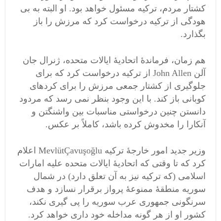
کشتار مردم، ترکیه مسئول خواهد بود. او البته به بی
هودگی از ترکیه درخواست کرد که مرزش را باز
بگذارد.
هم زمان، فرماندۀ اتحادیۀ ایالات متحده، ژنرال جان
آلن John Allen از ترکیه درخواست کرد که برای
جلوگیری از کشتار جمعی مرزش را برای کردهای
کوبانی باز کند. با این وجود بنظر نمی رسد که مردود
دانستن چنین درخواستی مناسبات بین واشنگتن و
آنکارا را مخدوش کرده باشد، کاملاً بر عکس.
وزیر جدید امور خارجۀ ترکیه MevlütÇavuşoğlu اعلام
کرد که تا وقتی که اتحادیۀ ایالات متحده علیه امارات
اسلامی (که ترکیه نیز به آن تعلق دارد) در شمال
سوریه منطقۀ ممنوعۀ پرواز برقرار نسازد و هدف
سرنگونی جمهوری عرب سوریه را پی گیری نکند،
کشور او از هر گونه مداخله خود داری خواهد کرد.