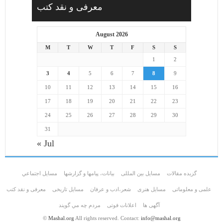
معرفی و نقد کتب
August 2026
M
T
W
T
F
S
S
1
2
3
4
5
6
7
8
9
10
11
12
13
14
15
16
17
18
19
20
21
22
23
24
25
26
27
28
29
30
31
« Jul
گزیده مقالات
مسایل بین المللی
بیانات، پیامها و گزارشها
مسايل اجتماعي
علمی و معلوماتی
مسايل هنری
شعر،ادب و عرفان
مسایل تاریخی
معرفی و نقد کتب
آگهی ها
اعلانات فوتی
مردم چه مي گويند
©
Mashal.org
All rights reserved. Contact:
info@mashal.org