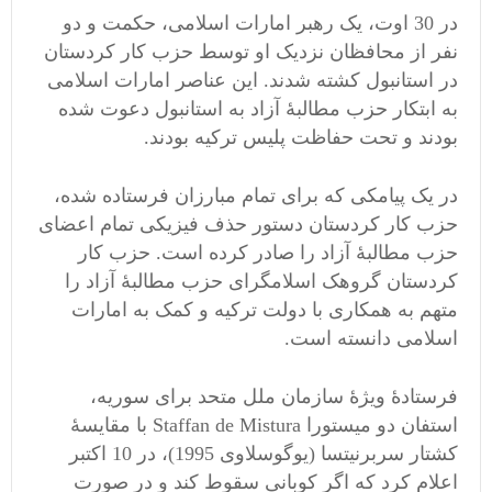
در 30 اوت، یک رهبر امارات اسلامی، حکمت و دو
نفر از محافظان نزدیک او توسط حزب کار کردستان
در استانبول کشته شدند. این عناصر امارات اسلامی
به ابتکار حزب مطالبۀ آزاد به استانبول دعوت شده
بودند و تحت حفاظت پلیس ترکیه بودند.
در یک پیامکی که برای تمام مبارزان فرستاده شده،
حزب کار کردستان دستور حذف فیزیکی تمام اعضای
حزب مطالبۀ آزاد را صادر کرده است. حزب کار
کردستان گروهک اسلامگرای حزب مطالبۀ آزاد را
متهم به همکاری با دولت ترکیه و کمک به امارات
اسلامی دانسته است.
فرستادۀ ویژۀ سازمان ملل متحد برای سوریه،
استفان دو میستورا Staffan de Mistura با مقایسۀ
کشتار سربرنیتسا (یوگوسلاوی 1995)، در 10 اکتبر
اعلام کرد که اگر کوبانی سقوط کند و در صورت