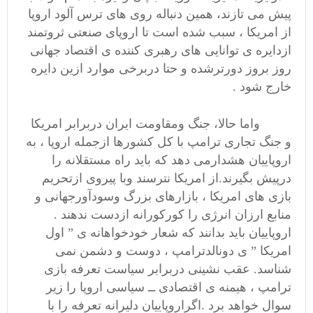
پیش می تازند، همین دنباله روی های ترس آلود اروپا
از امریکا ، سبب شده است تا اروپای صنعتی ثروتمند
ازدایره ی توانایی های رهبری کننده ی اقتصاد جهانی
روز بروز دورترشده و حتا دربرخی موارد ازین دایره
خارج شود .
واما حالا، جنگ ومقاومت ایران دربرابر امریکا
و جنگ تجاری ترامپ با کل کشورها ازجمله اروپا ، به
اروپاییان هشدارمی دهد که باید راه مستقلانه را
درپیش بگیرند.از امریکا نترسند وبا پیروی ازتحریم
بازی های امریکا ، بازارهای بزرگ وسودآورجهانی و
منابع ارزان انرژی را کورکورانه ازدست ندهند .
اروپاییان باید بدانند که شعار خودخواهانه ی ” اول
امریکا ” ی دونالدترامپ ، دوست و دشمن نمی
شناسد. عقب نشینی دربرابر سیاست تعرفه بازی
ترامپ ، هیمنه ی اقتصادی ــ سیاسی اروپا را زیر
سوال خواهد برد .اگراروپاییان دلیرانه تعرفه را با