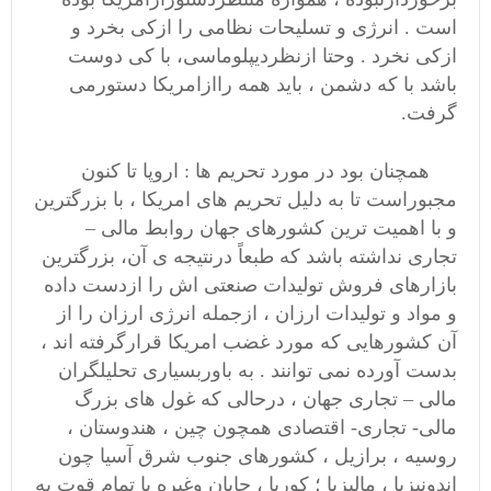
است . انرژی و تسلیحات نظامی را ازکی بخرد و
ازکی نخرد . وحتا ازنظردیپلوماسی، با کی دوست
باشد با که دشمن ، باید همه راازامریکا دستورمی
گرفت.
همچنان بود در مورد تحریم ها : اروپا تا کنون
مجبوراست تا به دلیل تحریم های امریکا ، با بزرگترین
و با اهمیت ترین کشورهای جهان روابط مالی –
تجاری نداشته باشد که طبعاً درنتیجه ی آن، بزرگترین
بازارهای ‌فروش تولیدات صنعتی اش را ازدست داده
و مواد و تولیدات ارزان ، ازجمله انرژی ارزان را از
آن کشورهایی که مورد غضب امریکا قرارگرفته اند ،
بدست آورده نمی توانند . به باوربسیاری تحلیلگران
مالی – تجاری جهان ، درحالی که غول های بزرگ
مالی- تجاری- اقتصادی همچون چین ، هندوستان ،
روسیه ، برازیل ، کشورهای جنوب شرق آسیا چون
اندونیزیا ، مالیزیا ؛ کوریا ، جاپان وغیره با تمام قوت به