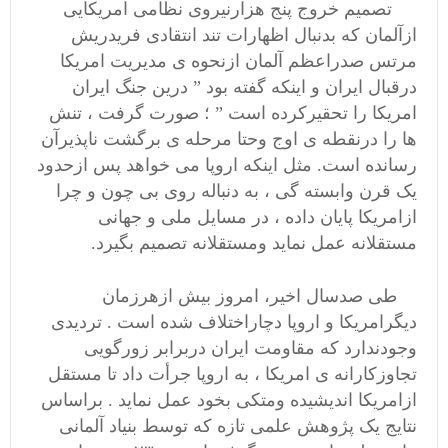
تصمیم خروج پنج هزارنیروی نظامی امریکایی
ازآلمان که بدنبال اظهارات تند انتقادی فریدریش
مرتس صدراعظم آلمان ازنحوه ی مدیریت امریکا
درقبال ایران و اینکه گفته بود ” درین جنگ ایران
امریکا را تحقیرکرده است ” ؛ صورت گرفت ، تنش
ها را درنقطه ی اوج وحتا مرحله ی برگشت ناپذیرآن
رسانده است. مثل اینکه اروپا می خواهد پس ازحدود
یک قرن وابسته گی ، به دنباله روی بی چون و چرا
ازامریکا پایان داده ، در مسایل ملی و جهانی
مستقلانه عمل نماید ومستقلانه تصمیم بگیرد.
طی صدسال اخیر، امروز بیش ازهرزمان
دیگرامریکا و اروپا دچاراختلاف شده است . تردیدی
وجودندارد که مقاومت ایران دربرابر زورگویی
تجاوزکارانه ی امریکا ، به اروپا جرأت داد تا مستقل
ازامریکا اندیشیده ومتکی بخود عمل نماید . براساس
نتایج یک پژوهش علمی تازه که توسط بنیاد آلمانی