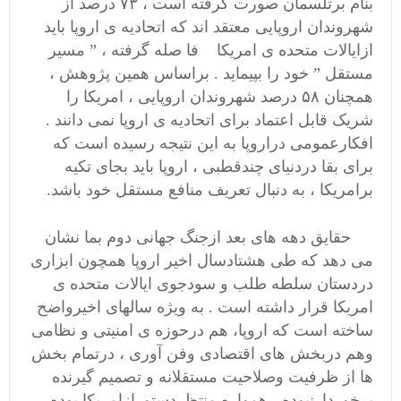
بنام برتلسمان صورت گرفته است ، ۷۳ درصد از
شهروندان اروپایی معتقد اند که اتحادیه ی اروپا باید
ازایالات متحده ی امریکا فا صله گرفته ، ” مسیر
مستقل ” خود را بپیماید . براساس همین پژوهش ،
همچنان ۵۸ درصد شهروندان اروپایی ، امریکا را
شریک قابل اعتماد برای اتحادیه ی اروپا نمی دانند .
افکارعمومی دراروپا به این نتیجه رسیده است که
برای بقا دردنیای چندقطبی ، اروپا باید بجای تکیه
برامریکا ، به دنبال تعریف منافع مستقل خود باشد.
حقایق دهه های بعد ازجنگ جهانی دوم بما نشان
می دهد که طی هشتادسال اخیر اروپا همچون ابزاری
دردستان سلطه طلب و سودجوی ایالات متحده ی
امریکا قرار داشته است . به ویژه سالهای اخیرواضح
ساخته است که اروپا، هم درحوزه ی امنیتی و نظامی
وهم دربخش های اقتصادی وفن آوری ، درتمام بخش
ها از ظرفیت وصلاحیت مستقلانه و تصمیم گیرنده
برخوردارنبوده ، همواره منتظردستورازامریکا بوده