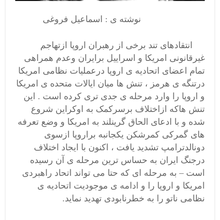
نوشته ی : اسماعیل فروغی
انتقادهای تند برخی از رهبران اروپا ازتهاجم
غیرقانونی امریکا و اسراییل برایران وعدم همراهی
تمام اعضای اتحادیه ی اروپا درعملیات نظامی امریکا
درتنگه ی هرمز ، تنش ها میان ایالات متحده ی امریکا
و اروپا را وارد مرحله ی جدی تری کرده است . این
تنش هاکه ازاختلاف برسرکمک به اوکراین شروع
شده و با ادعای الحاق گرینلند به امریکا و وضع تعرفه
های گمرکی کمرشکن یکجانبه براروپا ازسوی
دونالدترامپ تشدید یافت ، اکنون با ایجاد اختلاف
درجنگ ایران به حساس ترین مرحله ی آن رسیده
است – به مرحله ای که حتا می تواند اتحاد راهبردی
امریکا و اروپا را و ادامه ی موجودیت اتحادیه ی
نظامی ناتو را به خطرنابودی تهدید نماید.