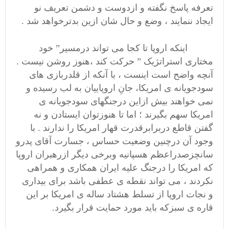
تعرفه پاسخ نگفته و ازدوست و دشمن تعریف نو
ایجاد ننمایند ، وضع و حال شان ازین بدترخواهد شد .
اینکه اروپا تا کجا می تواند درمسیر” خود
مختاری استراتژیک ” حرکت کند ،هنوز روشن نیست .
آنچه واضح است اینست ، با آنکه از قلدربازی های
سودجویانه ی امریکا، جانِ اروپاییان به لب رسیده و
نمی خواهند بیش ازاین درجنگهای سودجویانه ی
امریکا سهم بگیرند ؛ اما تا هنوزتوان ایستادن و نه
گفتن قاطع دربرابرقدرت قهار امریکا را ندارند . با
وجود آن درچنین وضعیت حساس ، جسارت آقای پدرو
سانچزصدراعظم هسپانیه وبرخی دیگر ازرهبران اروپا
که امریکا را درجنگ علیه ایران همکاری و همراهی
نکردند ، می تواند نقطه ی عطفی باشد برای بیداری
و نجات اروپا از تسلط هشتاد ساله ی امریکا بر این
قاره ی سبزکه باید مورد حمایت قرار بگیرد.